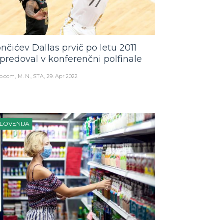
nčićev Dallas prvič po letu 2011
predoval v konferenčni polfinale
o.com
M. N., STA
29. Apr 2022
LOVENIJA