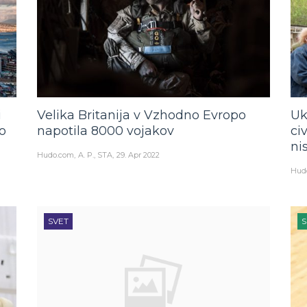
i
Velika Britanija v Vzhodno Evropo
Uk
o
napotila 8000 vojakov
ci
ni
Hudo.com
A. P., STA
29. Apr 2022
Hud
SVET
S