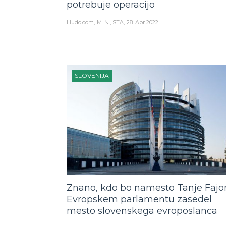
potrebuje operacijo
Hudo.com
M. N., STA
28. Apr 2022
SLOVENIJA
Znano, kdo bo namesto Tanje Fajo
Evropskem parlamentu zasedel
mesto slovenskega evroposlanca