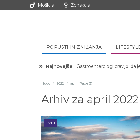
Moški.si
Ženska.si
POPUSTI IN ZNIŽANJA
LIFESTYL
Najnovejše:
Hibernacijska dieta: Zakaj je
Hudo
/
2022
/
april (Page 3)
Arhiv za
april 2022
SVET