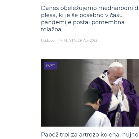
Danes obeležujemo mednarodni d
plesa, ki je še posebno v času
pandemije postal pomembna
tolažba
Hudo.com
M. N., STA
29. Apr 2022
SVET
Papež trpi za artrozo kolena, nujno