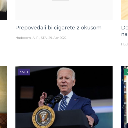
Prepovedali bi cigarete z okusom
Do
na
Hudo.com
A. P., STA
29. Apr 2022
Hud
SVET
S