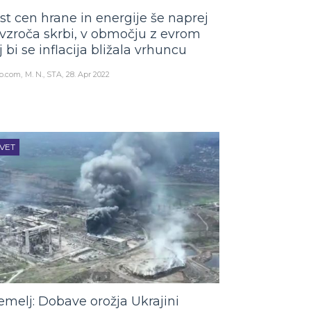
st cen hrane in energije še naprej
vzroča skrbi, v območju z evrom
j bi se inflacija bližala vrhuncu
o.com
M. N., STA
28. Apr 2022
VET
emelj: Dobave orožja Ukrajini