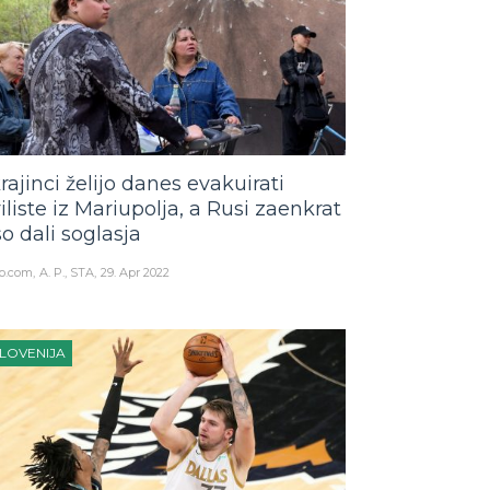
rajinci želijo danes evakuirati
viliste iz Mariupolja, a Rusi zaenkrat
so dali soglasja
o.com
A. P., STA
29. Apr 2022
LOVENIJA