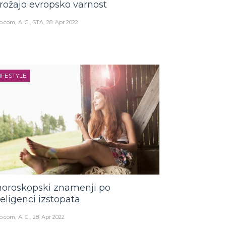
rožajo evropsko varnost
o.com
A. G., STA
28. Apr 2022
IFESTYLE
horoskopski znamenji po
teligenci izstopata
o.com
A. G.
28. Apr 2022