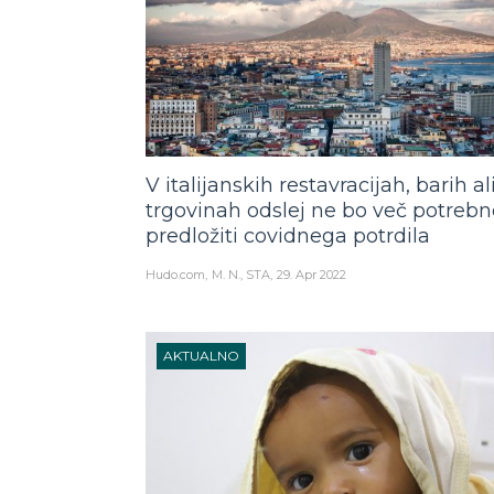
V italijanskih restavracijah, barih al
trgovinah odslej ne bo več potrebn
predložiti covidnega potrdila
Hudo.com
M. N., STA
29. Apr 2022
AKTUALNO