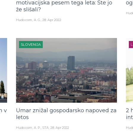
motivacijska pesem tega leta: Ste jo
og
že slišali?
Hud
Hudo.com
A. G.
28. Apr 2022
SLOVENIJA
L
n v
Umar znižal gospodarsko napoved za
2 
letos
in
Hudo.com
A. P., STA
28. Apr 2022
Hud