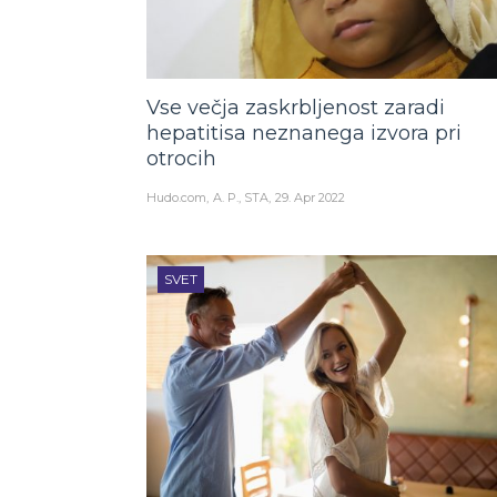
Vse večja zaskrbljenost zaradi
hepatitisa neznanega izvora pri
otrocih
Hudo.com
A. P., STA
29. Apr 2022
SVET