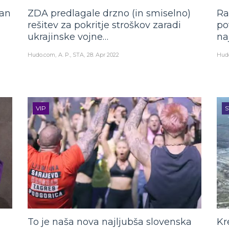
an
ZDA predlagale drzno (in smiselno)
Ra
rešitev za pokritje stroškov zaradi
po
ukrajinske vojne…
na
Hudo.com
A. P., STA
28. Apr 2022
Hud
VIP
S
To je naša nova najljubša slovenska
Kr