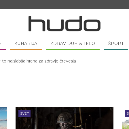
E
KUHARIJA
ZDRAV DUH & TELO
ŠPORT
 pred spanjem dobro pojesti žlico medu?
SVET
S