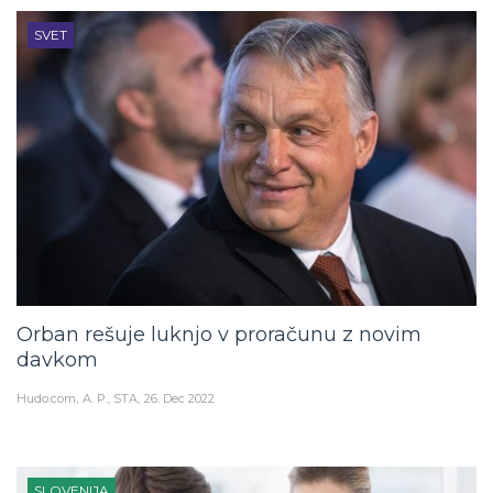
SVET
Orban rešuje luknjo v proračunu z novim
davkom
Hudo.com
A. P., STA
26. Dec 2022
SLOVENIJA