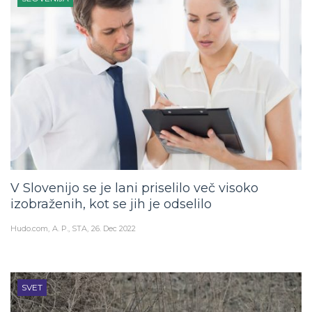
V Slovenijo se je lani priselilo več visoko
izobraženih, kot se jih je odselilo
Hudo.com
A. P., STA
26. Dec 2022
SVET