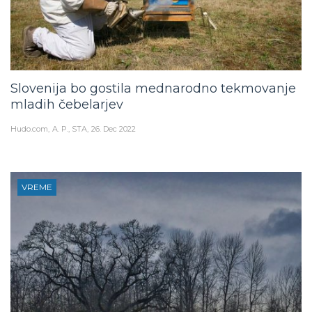
Slovenija bo gostila mednarodno tekmovanje
mladih čebelarjev
Hudo.com
A. P., STA
26. Dec 2022
VREME