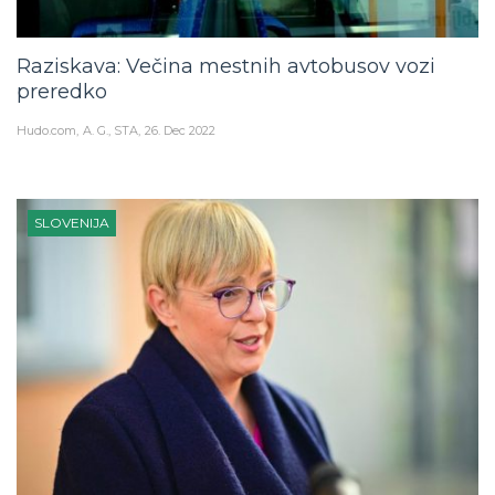
Raziskava: Večina mestnih avtobusov vozi
preredko
Hudo.com
A. G., STA
26. Dec 2022
SLOVENIJA