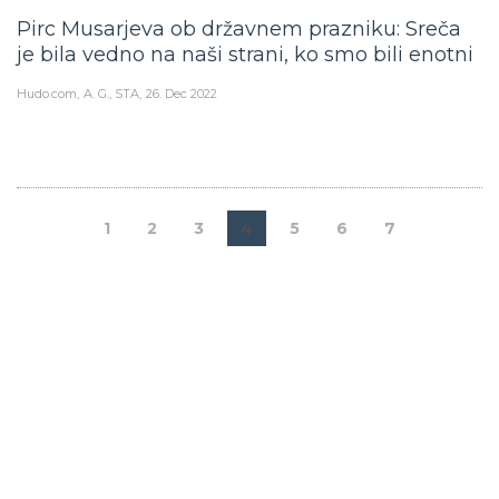
Pirc Musarjeva ob državnem prazniku: Sreča
je bila vedno na naši strani, ko smo bili enotni
Hudo.com
A. G., STA
26. Dec 2022
1
2
3
4
5
6
7