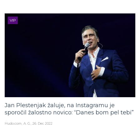
VIP
Jan Plestenjak žaluje, na Instagramu je
sporočil žalostno novico: “Danes bom pel tebi”
Hudo.com
A. G.
26. Dec 2022