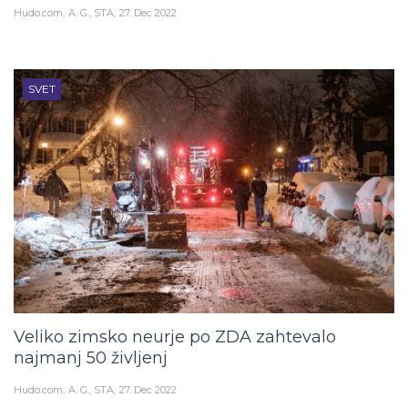
Hudo.com
A. G., STA
27. Dec 2022
SVET
Veliko zimsko neurje po ZDA zahtevalo
najmanj 50 življenj
Hudo.com
A. G., STA
27. Dec 2022