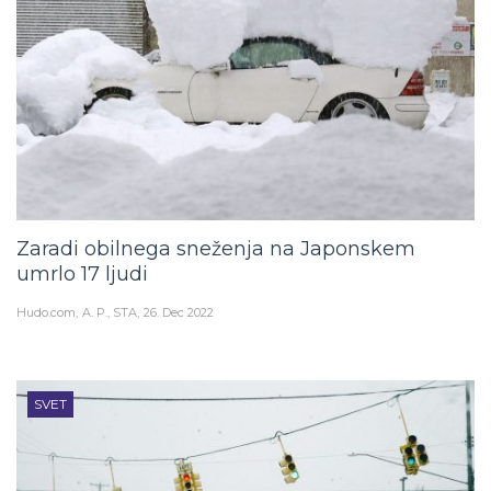
Zaradi obilnega sneženja na Japonskem
umrlo 17 ljudi
Hudo.com
A. P., STA
26. Dec 2022
SVET