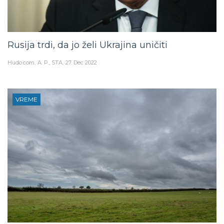
Rusija trdi, da jo želi Ukrajina uničiti
Hudo.com
A. P., STA
27. Dec 2022
VREME