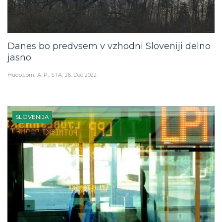
Danes bo predvsem v vzhodni Sloveniji delno
jasno
Hudo.com
A. P., STA
26. Dec 2022
SLOVENIJA