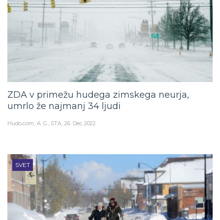
ZDA v primežu hudega zimskega neurja,
umrlo že najmanj 34 ljudi
Hudo.com
A. G., STA
26. Dec 2022
SVET