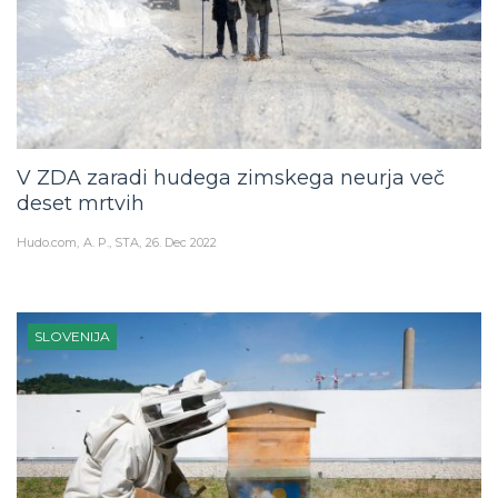
V ZDA zaradi hudega zimskega neurja več
deset mrtvih
Hudo.com
A. P., STA
26. Dec 2022
SLOVENIJA