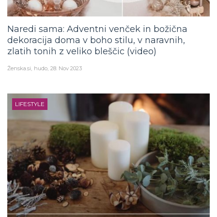
Naredi sama: Adventni venček in božična
dekoracija doma v boho stilu, v naravnih,
zlatih tonih z veliko bleščic (video)
Ženska.si
hudo
28. Nov 2023
LIFESTYLE