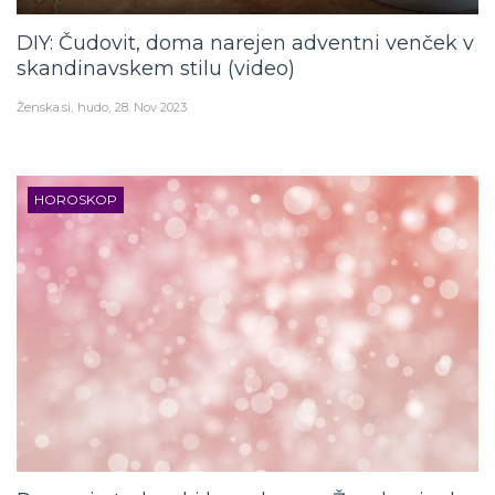
DIY: Čudovit, doma narejen adventni venček v
skandinavskem stilu (video)
Ženska.si
hudo
28. Nov 2023
HOROSKOP
Romanin tedenski horoskop za Ženska.si od