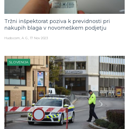
Tržni inšpektorat poziva k previdnosti pri
nakupih blaga v novomeškem podjetju
Hudo.com
A. G.
17. Nov 2023
SLOVENIJA