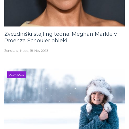
Zvezdniški stajling tedna: Meghan Markle v
Proenza Schouler obleki
Ženska.si
hudo
18. Nov 2023
ZABAVA