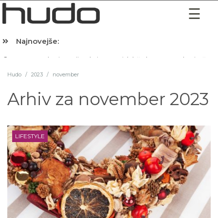
Najnovejše:
Hibernacijska dieta: Zakaj je pred spanjem dobro pojesti žlico 
Hudo
/
2023
/
november
Arhiv za
november 2023
LIFESTYLE