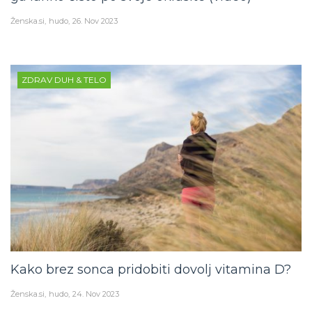
Ženska.si
hudo
26. Nov 2023
ZDRAV DUH & TELO
Kako brez sonca pridobiti dovolj vitamina D?
Ženska.si
hudo
24. Nov 2023