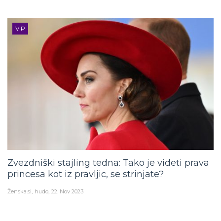
VIP
Zvezdniški stajling tedna: Tako je videti prava
princesa kot iz pravljic, se strinjate?
Ženska.si
hudo
22. Nov 2023