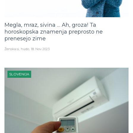
Megla, mraz, sivina … Ah, groza! Ta
horoskopska znamenja preprosto ne
prenesejo zime
Ženska.si
hudo
18. Nov 2023
SLOVENIJA