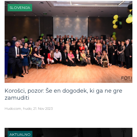
SLOVENIJA
Korošci, pozor: Še en dogodek, ki ga ne gre
zamuditi
Hudo.com
hudo
21. Nov 2023
AKTUALNO