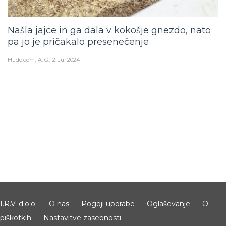
Našla jajce in ga dala v kokošje gnezdo, nato
pa jo je pričakalo presenečenje
Hudo.com
A. G.
2. Jul 2024
I.R.V. d.o.o.
O nas
Pogoji uporabe
Oglaševanje
O
piškotkih
Nastavitve zasebnosti