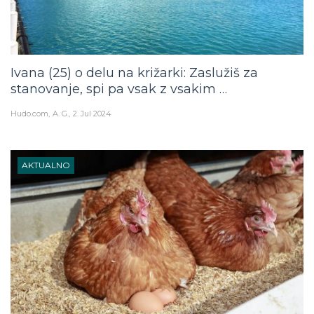
Ivana (25) o delu na križarki: Zaslužiš za
stanovanje, spi pa vsak z vsakim …
Hudo.com
A. G.
2. Jul 2024
AKTUALNO