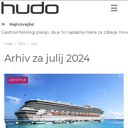
Najnovejše:
Gastroenterologi pravijo, da je to najslabša hrana za zdravje črev
Hibernacijska dieta: Zakaj je pred spanjem dobro pojesti žlico 
Hudo
/
2024
/
julij
Arhiv za
julij 2024
LIFESTYLE