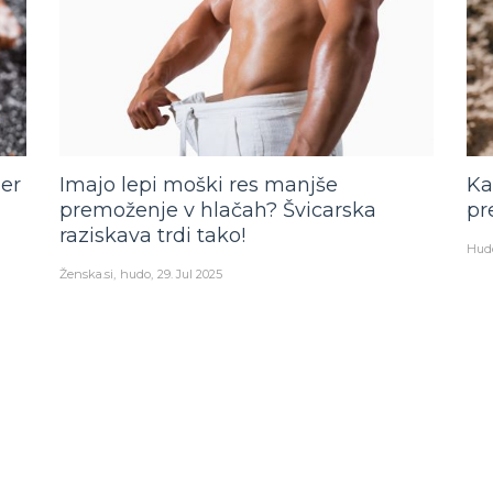
per
Imajo lepi moški res manjše
Ka
premoženje v hlačah? Švicarska
pr
raziskava trdi tako!
Hud
Ženska.si
hudo
29. Jul 2025