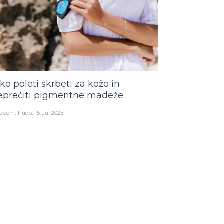
ko poleti skrbeti za kožo in
eprečiti pigmentne madeže
o.com
hudo
15. Jul 2025