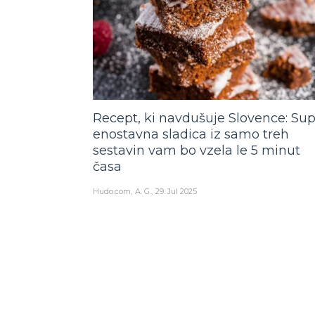
Recept, ki navdušuje Slovence: Su
enostavna sladica iz samo treh
sestavin vam bo vzela le 5 minut
časa
Hudo.com
A. G.
29. Jul 2025