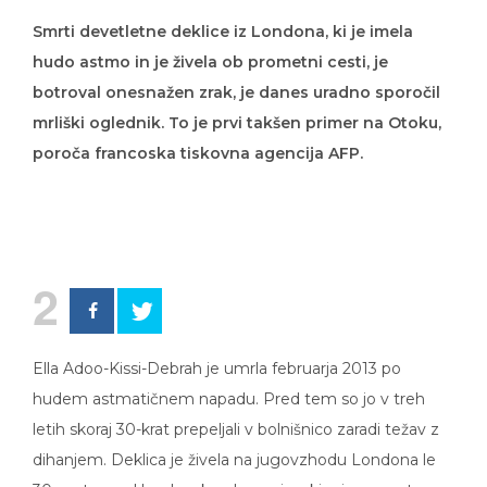
Smrti devetletne deklice iz Londona, ki je imela
hudo astmo in je živela ob prometni cesti, je
botroval onesnažen zrak, je danes uradno sporočil
mrliški oglednik. To je prvi takšen primer na Otoku,
poroča francoska tiskovna agencija AFP.
2
Ella Adoo-Kissi-Debrah je umrla februarja 2013 po
hudem astmatičnem napadu. Pred tem so jo v treh
letih skoraj 30-krat prepeljali v bolnišnico zaradi težav z
dihanjem. Deklica je živela na jugovzhodu Londona le