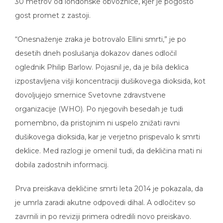
30 metrov od londonske obvoznice, kjer je pogosto
gost promet z zastoji.
“Onesnaženje zraka je botrovalo Ellini smrti,” je po
desetih dneh poslušanja dokazov danes odločil
oglednik Philip Barlow. Pojasnil je, da je bila deklica
izpostavljena višji koncentraciji dušikovega dioksida, kot
dovoljujejo smernice Svetovne zdravstvene
organizacije (WHO). Po njegovih besedah je tudi
pomembno, da pristojnim ni uspelo znižati ravni
dušikovega dioksida, kar je verjetno prispevalo k smrti
deklice. Med razlogi je omenil tudi, da dekličina mati ni
dobila zadostnih informacij.
Prva preiskava dekličine smrti leta 2014 je pokazala, da
je umrla zaradi akutne odpovedi dihal. A odločitev so
zavrnili in po reviziji primera odredili novo preiskavo.