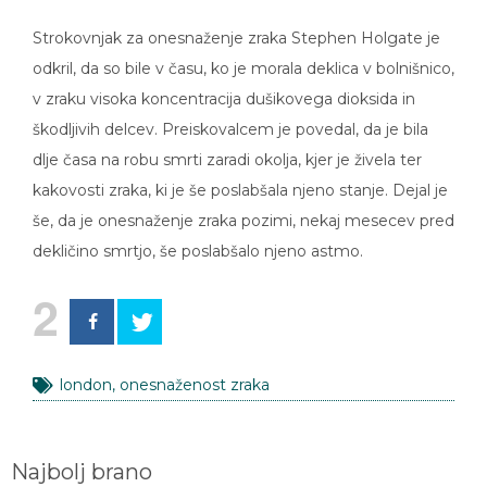
Strokovnjak za onesnaženje zraka Stephen Holgate je
odkril, da so bile v času, ko je morala deklica v bolnišnico,
v zraku visoka koncentracija dušikovega dioksida in
škodljivih delcev. Preiskovalcem je povedal, da je bila
dlje časa na robu smrti zaradi okolja, kjer je živela ter
kakovosti zraka, ki je še poslabšala njeno stanje. Dejal je
še, da je onesnaženje zraka pozimi, nekaj mesecev pred
dekličino smrtjo, še poslabšalo njeno astmo.
2
london
,
onesnaženost zraka
Najbolj brano