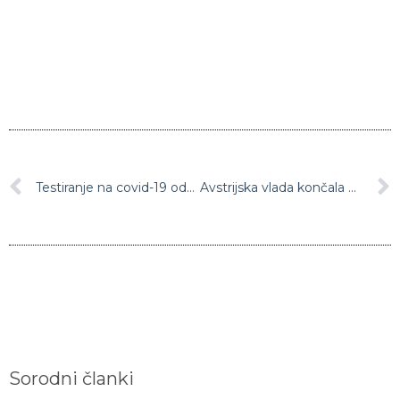
Testiranje na covid-19 odslej mogoče tudi na ljubljanskem letališču
Avstrijska vlada končala prvi del novega protiterorističnega paketa
Sorodni članki