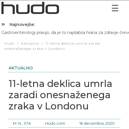
Najnovejše:
Gastroenterologi pravijo, da je to najslabša hrana za zdravje črev
Hibernacijska dieta: Zakaj je pred spanjem dobro pojesti žlico 
Hudo
/
Aktualno
/
11-letna deklica umrla zaradi
onesnaženega zraka v Londonu
AKTUALNO
11-letna deklica umrla
zaradi onesnaženega
zraka v Londonu
M. N., STA
Hudo.com
16 decembra, 2020