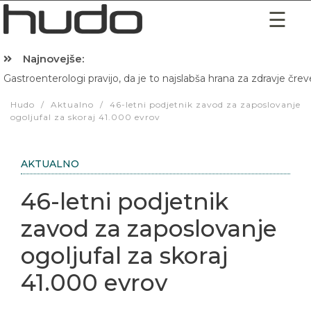
Najnovejše:
Gastroenterologi pravijo, da je to najslabša hrana za zdravje črev
Hibernacijska dieta: Zakaj je pred spanjem dobro pojesti žlico 
Hudo
/
Aktualno
/
46-letni podjetnik zavod za zaposlovanje
ogoljufal za skoraj 41.000 evrov
AKTUALNO
46-letni podjetnik
zavod za zaposlovanje
ogoljufal za skoraj
41.000 evrov