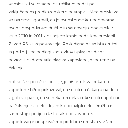
Kriminalisti so ovadbo na tožilstvo podali po
zaključenem predkazenskem postopku. Med preiskavo
so namreč ugotovili, da je osumljenec kot odgovorna
oseba gospodarske družbe in samostojni podjetnik v
letih 2010 in 2011 z dajanjem lažnih podatkov preslepil
Zavod RS za zaposlovanje. Posledično pa so bila družbi
in podjetju na podlagi zahtevkov izplačana delna
povračila nadomestila plač za zaposlene, napotene na
čakanje.
Kot so še sporočili s policije, je 46-letnik za nekatere
zaposlene lažno prikazoval, da so bili na čakanju na delo.
Ugotovili pa so, da so nekateri delavci, ki so bili napoteni
na čakanje na delo, dejansko opravljali delo. Družba in
samostojni podjetnik sta tako od zavoda za
zaposlovanje neupravičeno pridobila sredstva v višini