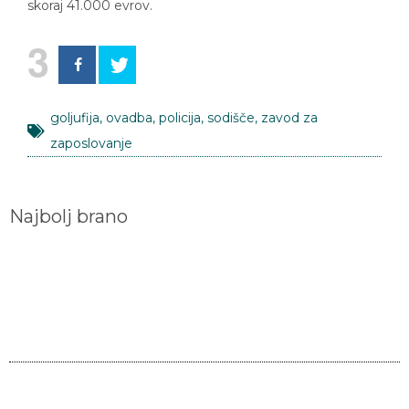
skoraj 41.000 evrov.
3
goljufija
,
ovadba
,
policija
,
sodišče
,
zavod za
zaposlovanje
Najbolj brano