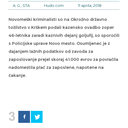
A. G., STA
Hudo.com
11 aprila, 2018
Novomeški kriminalisti so na Okrožno državno
tožilstvo v Krškem podali kazensko ovadbo zoper
46-letnika zaradi kaznivih dejanj goljufij, so sporočili
s Policijske uprave Novo mesto. Osumljenec je z
dajanjem lažnih podatkov od zavoda za
zaposlovanje prejel skoraj 41.000 evrov za povračila
nadomestila plač za zaposlene, napotene na
čakanje.
3