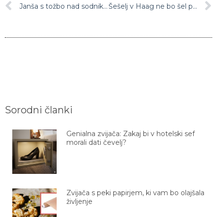
Janša s tožbo nad sodnike in nekdanjo tožilko: Zaradi Patrie zahteva 900.000 evrov odškodnine
Šešelj v Haag ne bo šel prostovoljno
Sorodni članki
Genialna zvijača: Zakaj bi v hotelski sef
morali dati čevelj?
Zvijača s peki papirjem, ki vam bo olajšala
življenje