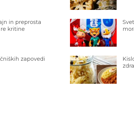
jn in preprosta
Svet
e kritine
mora
ečniških zapovedi
Kisl
zdra