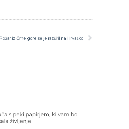
Požar iz Črne gore se je razširil na Hrvaško
ača s peki papirjem, ki vam bo
šala življenje