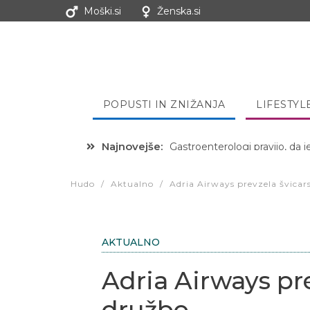
Moški.si
Ženska.si
POPUSTI IN ZNIŽANJA
LIFESTYL
Najnovejše:
Hibernacijska dieta: Zakaj je
Hudo
/
Aktualno
/
Adria Airways prevzela švicar
AKTUALNO
Adria Airways pre
družbo