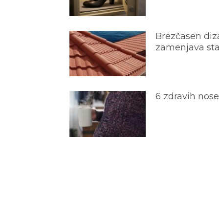
Brezčasen diza
zamenjava star
6 zdravih nos