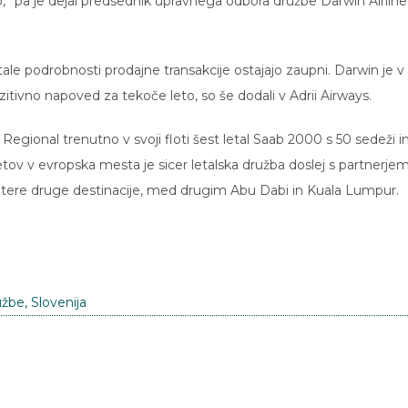
,” pa je dejal predsednik upravnega odbora družbe Darwin Airline
stale podrobnosti prodajne transakcije ostajajo zaupni. Darwin je v
zitivno napoved za tekoče leto, so še dodali v Adrii Airways.
 Regional trenutno v svoji floti šest letal Saab 2000 s 50 sedeži i
letov v evropska mesta je sicer letalska družba doslej s partnerje
atere druge destinacije, med drugim Abu Dabi in Kuala Lumpur.
užbe
,
Slovenija