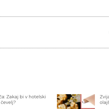
a: Zakaj bi v hotelski
Zvij
 čevelj?
olaj