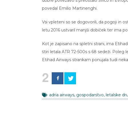
dobre povezavo s preostalo Švico in Evropo
povedal Emilio Martinenghi.
Vsi vpleteni so se dogovorili, da pogoji in o
letu 2016 ustvaril manjši dobiček ter ima po
Kot je zapisano na spletni strani, ima Etihad
štiri letala ATR 72-500s s 68 sedeži. Poleg 
Etihad Airways strankam ponujala tudi nek
2
adria airways
,
gospodarstvo
,
letalske dr