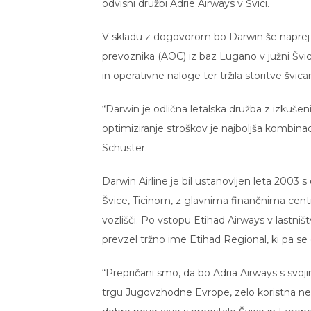
odvisni družbi Adrie Airways v Švici.
V skladu z dogovorom bo Darwin še naprej 
prevoznika (AOC) iz baz Lugano v južni Švic
in operativne naloge ter tržila storitve švi
“Darwin je odlična letalska družba z izkuš
optimiziranje stroškov je najboljša kombinac
Schuster.
Darwin Airline je bil ustanovljen leta 200
Švice, Ticinom, z glavnima finančnima cent
vozlišči. Po vstopu Etihad Airways v lastništ
prevzel tržno ime Etihad Regional, ki pa se
“Prepričani smo, da bo Adria Airways s sv
trgu Jugovzhodne Evrope, zelo koristna ne l