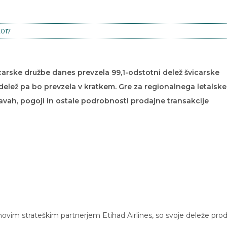
2017
carske družbe danes prevzela 99,1-odstotni delež švicarske
i delež pa bo prevzela v kratkem. Gre za regionalnega letalsk
žavah, pogoji in ostale podrobnosti prodajne transakcije
inovim strateškim partnerjem Etihad Airlines, so svoje deleže prod