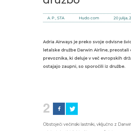
A. P., STA
Hudo.com
20 julija, 
Adria Airways je preko svoje odvisne švi
letalske družbe Darwin Airline, preostal
prevoznika, ki deluje v več evropskih dr
ostajajo zaupni, so sporočili iz družbe.
2
Obstoječi večinski lastniki, vključno z Darw