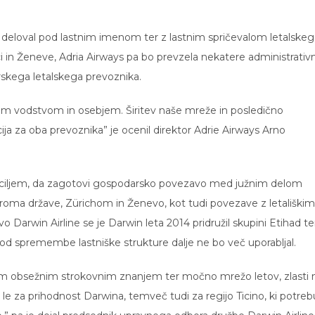
deloval pod lastnim imenom ter z lastnim spričevalom letalskeg
i in Ženeve, Adria Airways pa bo prevzela nekatere administrativ
carskega letalskega prevoznika.
enim vodstvom in osebjem. Širitev naše mreže in posledično
ija za oba prevoznika” je ocenil direktor Adrie Airways Arno
3 s ciljem, da zagotovi gospodarsko povezavo med južnim delom
roma države, Zürichom in Ženevo, kot tudi povezave z letališkim
vo Darwin Airline se je Darwin leta 2014 pridružil skupini Etihad te
 od spremembe lastniške strukture dalje ne bo več uporabljal.
ojim obsežnim strokovnim znanjem ter močno mrežo letov, zlasti 
e za prihodnost Darwina, temveč tudi za regijo Ticino, ki potreb