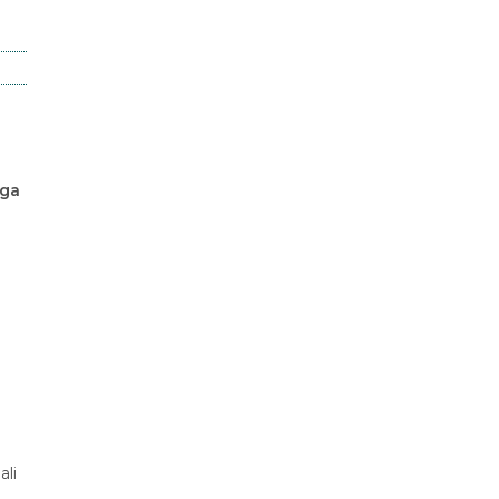
ega
ali