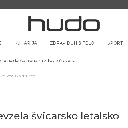
E
KUHARIJA
ZDRAV DUH & TELO
ŠPORT
 pred spanjem dobro pojesti žlico medu?
sko letalsko družbo
vzela švicarsko letalsko