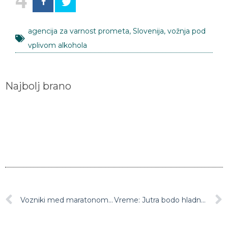
agencija za varnost prometa
,
Slovenija
,
vožnja pod
vplivom alkohola
Najbolj brano
Vozniki med maratonom nadzora hitrosti vozili za šest odstotkov počasneje kot teden prej
Vreme: Jutra bodo hladna, čez dan pa jasno in vse topleje