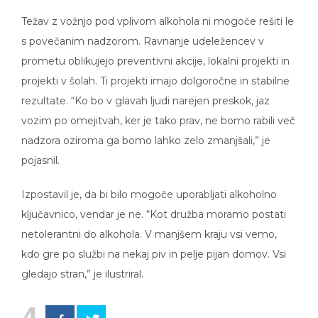
Težav z vožnjo pod vplivom alkohola ni mogoče rešiti le
s povečanim nadzorom. Ravnanje udeležencev v
prometu oblikujejo preventivni akcije, lokalni projekti in
projekti v šolah. Ti projekti imajo dolgoročne in stabilne
rezultate. “Ko bo v glavah ljudi narejen preskok, jaz
vozim po omejitvah, ker je tako prav, ne bomo rabili več
nadzora oziroma ga bomo lahko zelo zmanjšali,” je
pojasnil.
Izpostavil je, da bi bilo mogoče uporabljati alkoholno
ključavnico, vendar je ne. “Kot družba moramo postati
netolerantni do alkohola. V manjšem kraju vsi vemo,
kdo gre po službi na nekaj piv in pelje pijan domov. Vsi
gledajo stran,” je ilustriral.
4