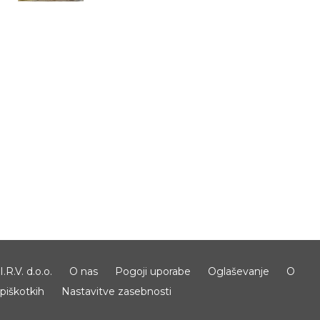
I.R.V. d.o.o.
O nas
Pogoji uporabe
Oglaševanje
O
piškotkih
Nastavitve zasebnosti