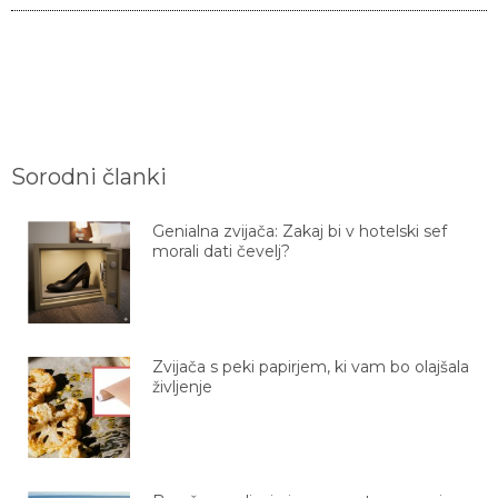
Sorodni članki
Genialna zvijača: Zakaj bi v hotelski sef
morali dati čevelj?
Zvijača s peki papirjem, ki vam bo olajšala
življenje
Brezčasen dizajn in preprosta zamenjava