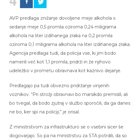
AVP predlaga znižanje dovoljene meje alkohola s
sedanje meje 0,5 promila oziroma 0,24 miligrama
alkohola na liter izdihanega zraka na 0,2 promila
oziroma 0,1 miligrama alkohola na liter izdihanega zraka.
Agencija predlaga tudi, da policija vse, ki jim bodo
namerili več kot 1,1 promila, pridrži in že njihovo
udeležbo v prometu obravnava kot kaznivo dejanje.
Predlagajo pa tudi obvezno pridržanje vinjenih
voznikov. “Pri strožji obravnavi bo marsikdo premislil, ali
bo tvegal, da bodo zjutraj v službo sporočili, da ga danes
ne bo, ker spi na policiji,” je orisal.
Z ministrstvom za infrastrukturo se o vsebini sicer še
dogovarjajo. So pa na ministrstvu za STA potrdili, da so