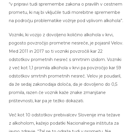
“v pripravi tudi spremembe zakona o pravilih v cestnem
prometu, ki naj bi vključile tudi morebitne spremembe
na področju problematike vožnje pod vplivom alkohola”.
Vozniki, ki vozijo z dovoljeno količino alkohola v krvi,
pogosto povzročijo prometne nesreče, je pojasnil Velov.
Med 2011 in 2017 so ti vozniki povzročili kar 22
odstotkov prometnih nesreč s smrtnim izidom. Vozniki
z več kot 1,1 promila alkohola v krvi pa povzročijo kar 59
odstotkov smrtnih prometnih nesreč. Velov je poudaril,
da že sedaj zakonodaja določa, da je dovoljeno do 0,5
promila, razen če voznik kaže znake zmanjšane
prištevnosti, kar pa je težko dokazati.
Več kot 10 odstotkov prebivalcev Slovenije ima težave
z alkoholom, kažejo podatki Nacionalnega inštituta za
javno zdravje. “Žal se to odraža tudi v prometu. Ne