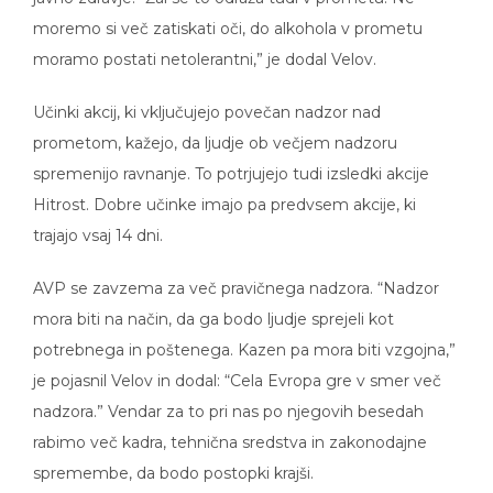
moremo si več zatiskati oči, do alkohola v prometu
moramo postati netolerantni,” je dodal Velov.
Učinki akcij, ki vključujejo povečan nadzor nad
prometom, kažejo, da ljudje ob večjem nadzoru
spremenijo ravnanje. To potrjujejo tudi izsledki akcije
Hitrost. Dobre učinke imajo pa predvsem akcije, ki
trajajo vsaj 14 dni.
AVP se zavzema za več pravičnega nadzora. “Nadzor
mora biti na način, da ga bodo ljudje sprejeli kot
potrebnega in poštenega. Kazen pa mora biti vzgojna,”
je pojasnil Velov in dodal: “Cela Evropa gre v smer več
nadzora.” Vendar za to pri nas po njegovih besedah
rabimo več kadra, tehnična sredstva in zakonodajne
spremembe, da bodo postopki krajši.