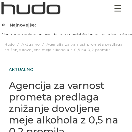
Najnovejše:
Hibernacijska dieta: Zakaj je pred spanjem dobro pojesti žlico 
Hudo
/
Aktualno
/
Agencija za varnost prometa predlaga
znižanje dovoljene meje alkohola z 0,5 na 0,2 promila
AKTUALNO
Agencija za varnost
prometa predlaga
znižanje dovoljene
meje alkohola z 0,5 na
0,2 promila