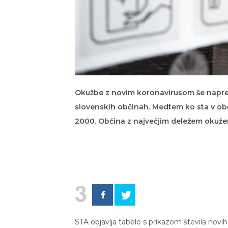
Okužbe z novim koronavirusom še naprej 
slovenskih občinah. Medtem ko sta v obči
2000. Občina z največjim deležem okuženi
3
STA objavlja tabelo s prikazom števila novih