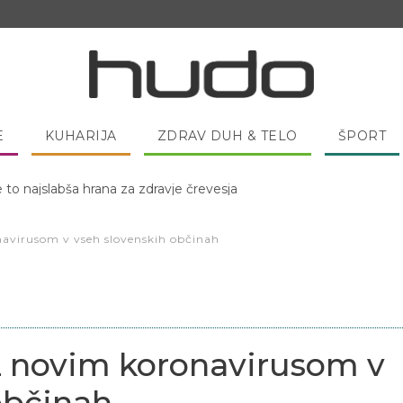
E
KUHARIJA
ZDRAV DUH & TELO
ŠPORT
 pred spanjem dobro pojesti žlico medu?
avirusom v vseh slovenskih občinah
z novim koronavirusom v
občinah