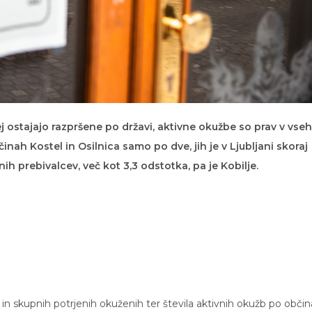
ostajajo razpršene po državi, aktivne okužbe so prav v vseh
nah Kostel in Osilnica samo po dve, jih je v Ljubljani skoraj
h prebivalcev, več kot 3,3 odstotka, pa je Kobilje.
 in skupnih potrjenih okuženih ter števila aktivnih okužb po obči