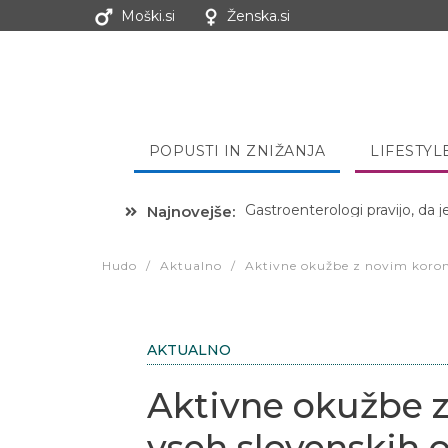
Moški.si
Ženska.si
POPUSTI IN ZNIŽANJA
LIFESTYL
Najnovejše:
Hibernacijska dieta: Zakaj je
Hudo
/
Aktualno
/
Aktivne okužbe z novim koron
AKTUALNO
Aktivne okužbe 
vseh slovenskih 