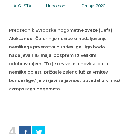
A. G., STA
Hudo.com
7 maja, 2020
Predsednik Evropske nogometne zveze (Uefa)
Aleksander Čeferin je novico o nadaljevanju
nemškega prvenstva bundeslige, ligo bodo
nadaljevali 16. maja, pospremil z velikim
odobravanjem. "To je res vesela novica, da so
nemške oblasti prižgale zeleno luč za vrnitev
bundeslige," je v izjavi za javnost povedal prvi mož
evropskega nogometa.
4