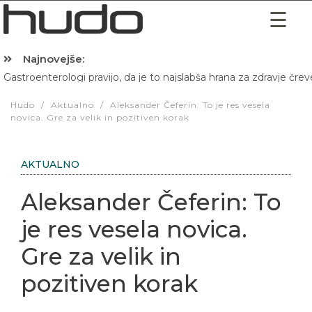
Najnovejše:
Gastroenterologi pravijo, da je to najslabša hrana za zdravje črev
Hibernacijska dieta: Zakaj je pred spanjem dobro pojesti žlico 
Hudo
/
Aktualno
/
Aleksander Čeferin: To je res vesela
novica. Gre za velik in pozitiven korak
AKTUALNO
Aleksander Čeferin: To
je res vesela novica.
Gre za velik in
pozitiven korak