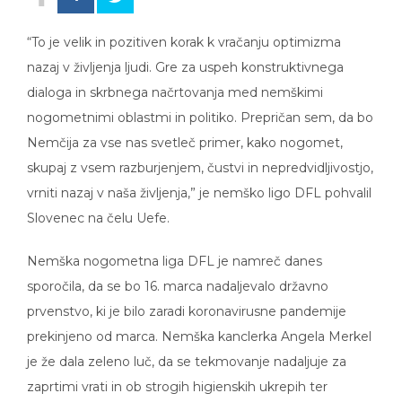
“To je velik in pozitiven korak k vračanju optimizma
nazaj v življenja ljudi. Gre za uspeh konstruktivnega
dialoga in skrbnega načrtovanja med nemškimi
nogometnimi oblastmi in politiko. Prepričan sem, da bo
Nemčija za vse nas svetleč primer, kako nogomet,
skupaj z vsem razburjenjem, čustvi in nepredvidljivostjo,
vrniti nazaj v naša življenja,” je nemško ligo DFL pohvalil
Slovenec na čelu Uefe.
Nemška nogometna liga DFL je namreč danes
sporočila, da se bo 16. marca nadaljevalo državno
prvenstvo, ki je bilo zaradi koronavirusne pandemije
prekinjeno od marca. Nemška kanclerka Angela Merkel
je že dala zeleno luč, da se tekmovanje nadaljuje za
zaprtimi vrati in ob strogih higienskih ukrepih ter