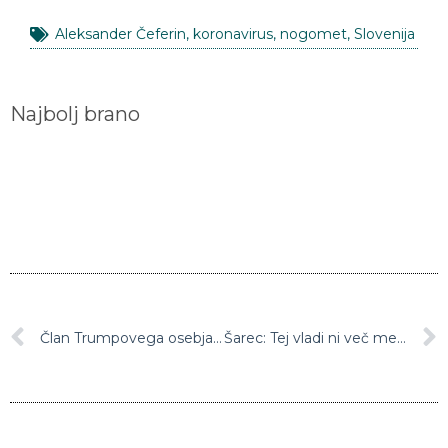
Aleksander Čeferin
,
koronavirus
,
nogomet
,
Slovenija
Najbolj brano
Član Trumpovega osebja okužen s koronavirusom
Šarec: Tej vladi ni več mesta v Sloveniji