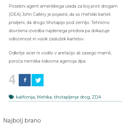
Posebni agent ameriškega urada za boj proti drogam
(DEA) John Callery je pojasnil, da so mehiški karteli
prisiljeni, da drogo tihotapijo pod zemljo. Tehnično
dovršena izvedba najdenega predora pa dokazuje
odločenost in visok zaslužek kartelov.
Odkritje sicer ni vodilo v aretacijo ali zasego mamil,
poroča nemška tiskovna agencija dpa.
4
kalifornija
,
Mehika
,
tihotapljenje drog
,
ZDA
Najbolj brano