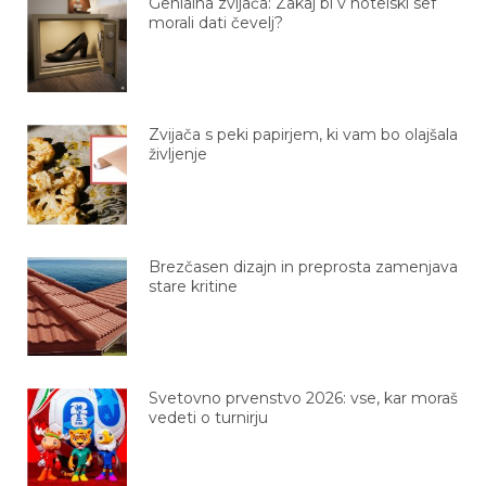
Genialna zvijača: Zakaj bi v hotelski sef
morali dati čevelj?
Zvijača s peki papirjem, ki vam bo olajšala
življenje
Brezčasen dizajn in preprosta zamenjava
stare kritine
Svetovno prvenstvo 2026: vse, kar moraš
vedeti o turnirju