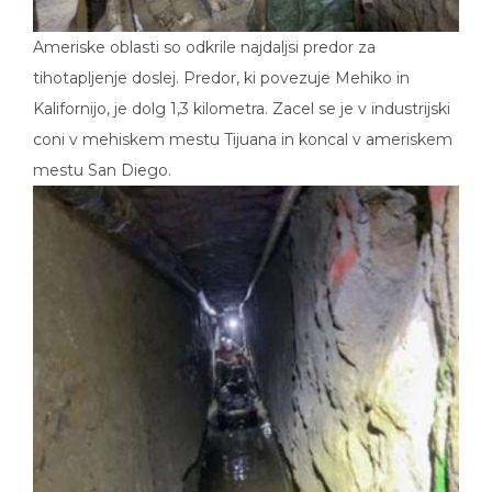
Ameriske oblasti so odkrile najdaljsi predor za
tihotapljenje doslej. Predor, ki povezuje Mehiko in
Kalifornijo, je dolg 1,3 kilometra. Zacel se je v industrijski
coni v mehiskem mestu Tijuana in koncal v ameriskem
mestu San Diego.