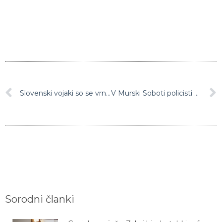
Slovenski vojaki so se vrnili v Erbil
V Murski Soboti policisti prekrižali račune tatovom, ki so nakradli za okoli 155.000 evrov elektronskih naprav
Sorodni članki