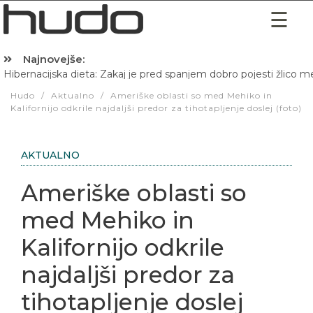
Najnovejše:
Hibernacijska dieta: Zakaj je pred spanjem dobro pojesti žlico 
Hudo
/
Aktualno
/
Ameriške oblasti so med Mehiko in
Kalifornijo odkrile najdaljši predor za tihotapljenje doslej (foto)
AKTUALNO
Ameriške oblasti so
med Mehiko in
Kalifornijo odkrile
najdaljši predor za
tihotapljenje doslej