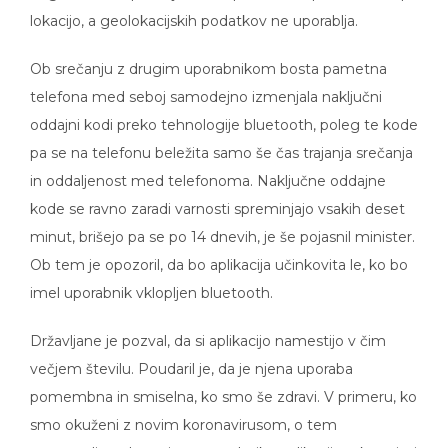
lokacijo, a geolokacijskih podatkov ne uporablja.
Ob srečanju z drugim uporabnikom bosta pametna
telefona med seboj samodejno izmenjala naključni
oddajni kodi preko tehnologije bluetooth, poleg te kode
pa se na telefonu beležita samo še čas trajanja srečanja
in oddaljenost med telefonoma. Naključne oddajne
kode se ravno zaradi varnosti spreminjajo vsakih deset
minut, brišejo pa se po 14 dnevih, je še pojasnil minister.
Ob tem je opozoril, da bo aplikacija učinkovita le, ko bo
imel uporabnik vklopljen bluetooth.
Državljane je pozval, da si aplikacijo namestijo v čim
večjem številu. Poudaril je, da je njena uporaba
pomembna in smiselna, ko smo še zdravi. V primeru, ko
smo okuženi z novim koronavirusom, o tem
prostovoljno obvestimo uporabnike aplikacije, s katerimi