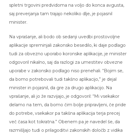
spletni trgovini predvidoma na voljo do konca avgusta,
saj preverjanja tam trajajo nekoliko dlje, je pojasnil
minister.
Na vprašanje, ali bodo ob sedanji uvedbi prostovoljne
aplikacije spreminjali zakonsko besedilo, ki daje podlago
tudi za obvezno uporabo koronske aplikacije, je minister
odgovoril nikalno, saj da razlogi za umestitev obvezne
uporabe v zakonsko podlago niso prenehali. “Bojim se,
da bomo potrebovali tudi takšno aplikacijo,” je dejal
minister in pojasnil, da gre za drugo aplikacijo. Na
vprašanje, ali jo že razvijajo, je odgovoril: “Mi vsekakor
delamo na tem, da bomo čim bolje pripravljeni, če pride
do potrebe, vsekakor pa takšna aplikacija terja precej
več časa kot tokratna.” Obenem pa je navedel še, da
razmišljajo tudi o prilagoditvi zakonskih določb z vidika
podlag za obdelavo podatkov pri tokratni aplikaciji, saj