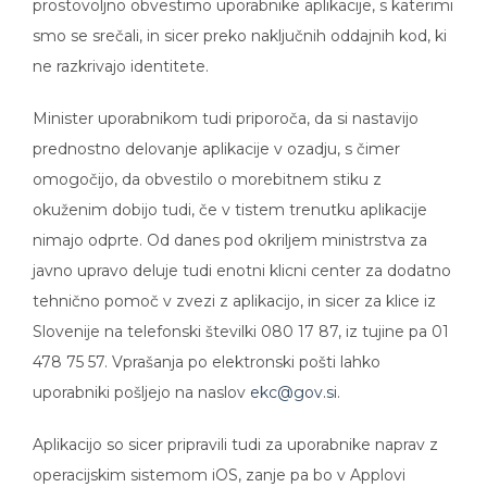
smo se srečali, in sicer preko naključnih oddajnih kod, ki
ne razkrivajo identitete.
Minister uporabnikom tudi priporoča, da si nastavijo
prednostno delovanje aplikacije v ozadju, s čimer
omogočijo, da obvestilo o morebitnem stiku z
okuženim dobijo tudi, če v tistem trenutku aplikacije
nimajo odprte. Od danes pod okriljem ministrstva za
javno upravo deluje tudi enotni klicni center za dodatno
tehnično pomoč v zvezi z aplikacijo, in sicer za klice iz
Slovenije na telefonski številki 080 17 87, iz tujine pa 01
478 75 57. Vprašanja po elektronski pošti lahko
uporabniki pošljejo na naslov
ekc@gov.si
.
Aplikacijo so sicer pripravili tudi za uporabnike naprav z
operacijskim sistemom iOS, zanje pa bo v Applovi