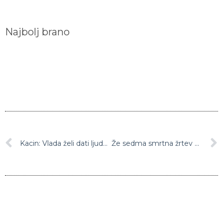
Najbolj brano
Kacin: Vlada želi dati ljudem čas, da se pravočasno vrnejo domov, a ta čas se bo iztekel pred začetkom naslednjega tedna
Že sedma smrtna žrtev na gorenjskih cestah: Voznik zapeljal po brežini in po prevračanju umrl