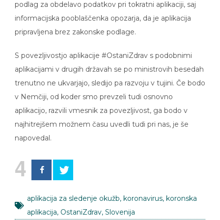
informacijska pooblaščenka opozarja, da je aplikacija
pripravljena brez zakonske podlage.
S povezljivostjo aplikacije #OstaniZdrav s podobnimi
aplikacijami v drugih državah se po ministrovih besedah
trenutno ne ukvarjajo, sledijo pa razvoju v tujini. Če bodo
v Nemčiji, od koder smo prevzeli tudi osnovno
aplikacijo, razvili vmesnik za povezljivost, ga bodo v
najhitrejšem možnem času uvedli tudi pri nas, je še
napovedal.
4
aplikacija za sledenje okužb
,
koronavirus
,
koronska
aplikacija
,
OstaniZdrav
,
Slovenija