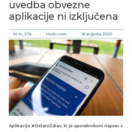
uvedba obvezne
aplikacije ni izključena
M. N., STA
Hudo.com
18 avgusta, 2020
Aplikacijo #OstaniZdrav, ki je uporabnikom naprav s
sistemom android na voljo od ponedeljka, si je že