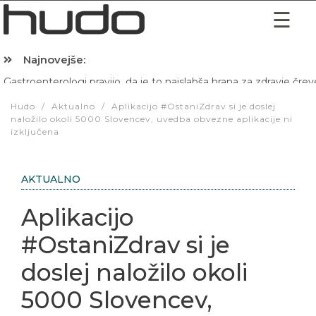
Najnovejše:
Hibernacijska dieta: Zakaj je pred spanjem dobro pojesti žlico 
Hudo
/
Aktualno
/
Aplikacijo #OstaniZdrav si je doslej
naložilo okoli 5000 Slovencev, uvedba obvezne aplikacije ni
izključena
AKTUALNO
Aplikacijo
#OstaniZdrav si je
doslej naložilo okoli
5000 Slovencev,