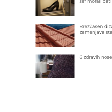
sef morali dati
Brezčasen diza
zamenjava star
6 zdravih nos