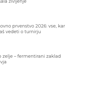
šala življenje
ovno prvenstvo 2026: vse, kar
š vedeti o turnirju
o zelje – fermentirani zaklad
vja