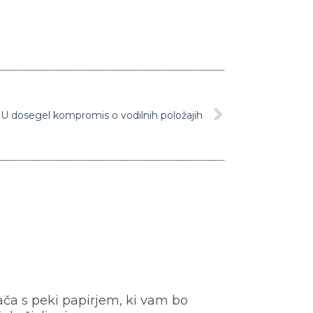
U dosegel kompromis o vodilnih položajih
ača s peki papirjem, ki vam bo