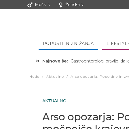
Moški.si
Ženska.si
POPUSTI IN ZNIŽANJA
LIFESTYL
Najnovejše:
Hibernacijska dieta: Zakaj je
Hudo
/
Aktualno
/
Arso opozarja: Popoldne in zv
AKTUALNO
Arso opozarja: P
močnejše krajevn