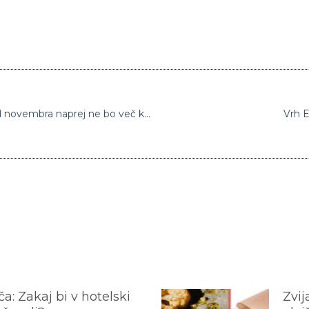
Končno popolna prepoved: V Avstriji se od novembra naprej ne bo več kadilo v gostinskih lokalih
Vrh E
a: Zakaj bi v hotelski
Zvij