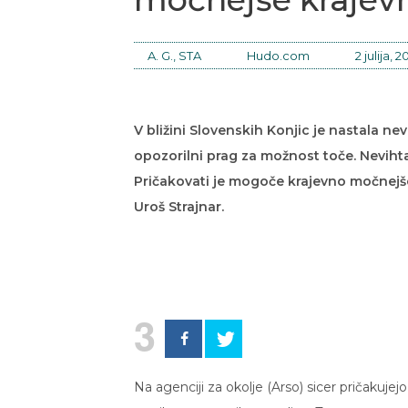
A. G., STA
Hudo.com
2 julija, 2
V bližini Slovenskih Konjic je nastala n
opozorilni prag za možnost toče. Nevihta
Pričakovati je mogoče krajevno močnejše
Uroš Strajnar.
3
Na agenciji za okolje (Arso) sicer pričakujej