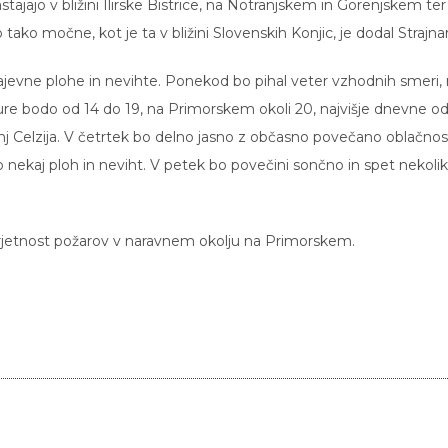
tajajo v bližini Ilirske Bistrice, na Notranjskem in Gorenjskem ter
ako močne, kot je ta v bližini Slovenskih Konjic, je dodal Strajnar
jevne plohe in nevihte. Ponekod bo pihal veter vzhodnih smeri,
re bodo od 14 do 19, na Primorskem okoli 20, najvišje dnevne od
j Celzija. V četrtek bo delno jasno z občasno povečano oblačnost
ekaj ploh in neviht. V petek bo povečini sončno in spet nekoli
rjetnost požarov v naravnem okolju na Primorskem.