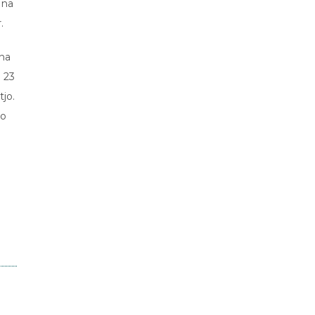
 na
.
 na
 23
jo.
ko