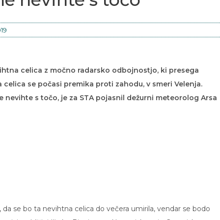
019
evihtna celica z močno radarsko odbojnostjo, ki presega
 celica se počasi premika proti zahodu, v smeri Velenja.
 nevihte s točo, je za STA pojasnil dežurni meteorolog Arsa
o, da se bo ta nevihtna celica do večera umirila, vendar se bodo