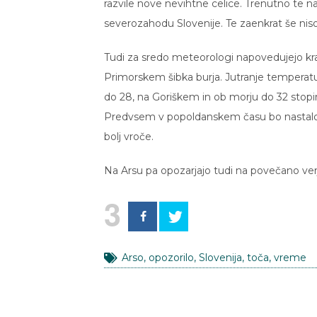
razvile nove nevihtne celice. Trenutno te nas
severozahodu Slovenije. Te zaenkrat še niso t
Tudi za sredo meteorologi napovedujejo kra
Primorskem šibka burja. Jutranje temperatu
do 28, na Goriškem in ob morju do 32 stopin
Predvsem v popoldanskem času bo nastalo n
bolj vroče.
Na Arsu pa opozarjajo tudi na povečano ve
3
Arso
,
opozorilo
,
Slovenija
,
toča
,
vreme