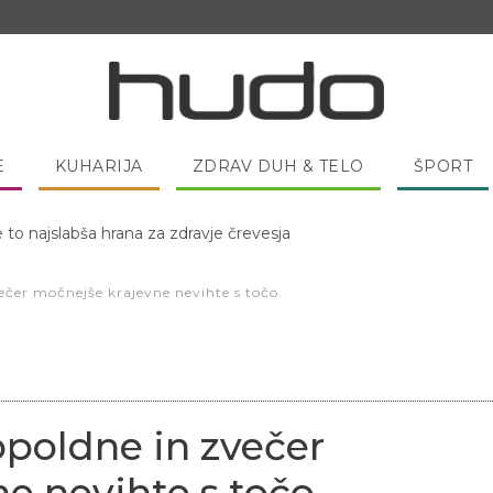
E
KUHARIJA
ZDRAV DUH & TELO
ŠPORT
 pred spanjem dobro pojesti žlico medu?
ečer močnejše krajevne nevihte s točo
opoldne in zvečer
e nevihte s točo