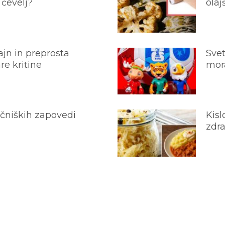
 čevelj?
olaj
jn in preprosta
Svet
e kritine
mora
ečniških zapovedi
Kisl
zdra