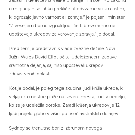
začasnih delavcev iz Velike Britanije in Irske. “Po zakonu
o migracijah se lahko prekliče ali odvzame vizum tistim,
ki ogrožajo javno varnost ali zdravje,” je pojasnil minister.
“Z veseljem bomo izgnali ljudi, če ti brezsramno ne
upoštevajo ukrepov za varovanje zdravja,” je dodal.
Pred tem je predstavnik vlade zvezne dežele Novi
Južni Wales David Elliot očital udeležencem zabave
sramotna dejanja, saj niso upoštevali ukrepov
zdravstvenih oblasti.
Kot je dodal, je poleg tega skupina ljudi kršila ukrepe, ki
veljajo za mestne plaže na severu mesta, tudi v nedeljo,
ko se je udeležila poroke. Zaradi kršenja ukrepov je 12
ljudi prejelo globo v višini po tisoč avstralskih dolarjev.
Sydney se trenutno bori z izbruhom novega