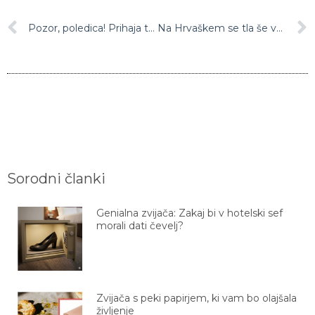
Pozor, poledica! Prihaja tudi do zdrsov – previdno na cesti
Na Hrvaškem se tla še vedno tresejo
Sorodni članki
Genialna zvijača: Zakaj bi v hotelski sef
morali dati čevelj?
Zvijača s peki papirjem, ki vam bo olajšala
življenje