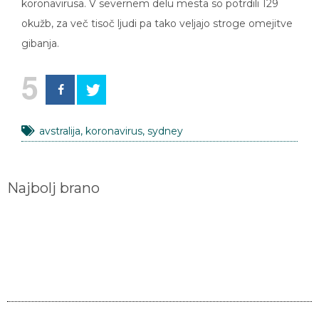
koronavirusa. V severnem delu mesta so potrdili 129
okužb, za več tisoč ljudi pa tako veljajo stroge omejitve
gibanja.
5
avstralija
,
koronavirus
,
sydney
Najbolj brano