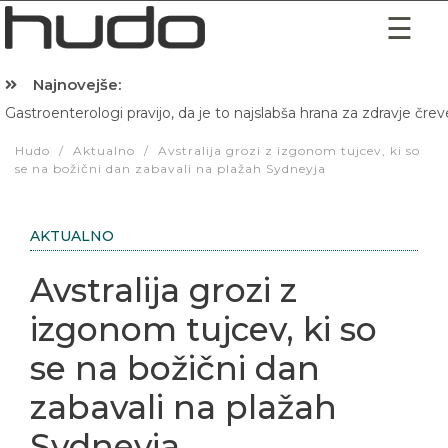
Najnovejše:
Gastroenterologi pravijo, da je to najslabša hrana za zdravje črev
Hibernacijska dieta: Zakaj je pred spanjem dobro pojesti žlico 
Hudo
/
Aktualno
/
Avstralija grozi z izgonom tujcev, ki so
se na božični dan zabavali na plažah Sydneyja
AKTUALNO
Avstralija grozi z
izgonom tujcev, ki so
se na božični dan
zabavali na plažah
Sydneyja