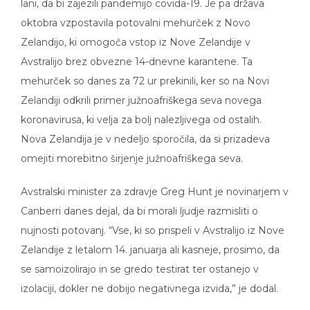
lani, da bi zajezili pandemijo covida-19. Je pa država
oktobra vzpostavila potovalni mehurček z Novo
Zelandijo, ki omogoča vstop iz Nove Zelandije v
Avstralijo brez obvezne 14-dnevne karantene. Ta
mehurček so danes za 72 ur prekinili, ker so na Novi
Zelandiji odkrili primer južnoafriškega seva novega
koronavirusa, ki velja za bolj nalezljivega od ostalih.
Nova Zelandija je v nedeljo sporočila, da si prizadeva
omejiti morebitno širjenje južnoafriškega seva.
Avstralski minister za zdravje Greg Hunt je novinarjem v
Canberri danes dejal, da bi morali ljudje razmisliti o
nujnosti potovanj. “Vse, ki so prispeli v Avstralijo iz Nove
Zelandije z letalom 14. januarja ali kasneje, prosimo, da
se samoizolirajo in se gredo testirat ter ostanejo v
izolaciji, dokler ne dobijo negativnega izvida,” je dodal.