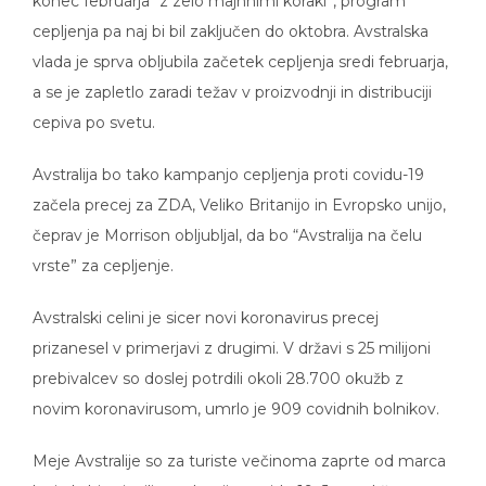
konec februarja “z zelo majhnimi koraki”, program
cepljenja pa naj bi bil zaključen do oktobra. Avstralska
vlada je sprva obljubila začetek cepljenja sredi februarja,
a se je zapletlo zaradi težav v proizvodnji in distribuciji
cepiva po svetu.
Avstralija bo tako kampanjo cepljenja proti covidu-19
začela precej za ZDA, Veliko Britanijo in Evropsko unijo,
čeprav je Morrison obljubljal, da bo “Avstralija na čelu
vrste” za cepljenje.
Avstralski celini je sicer novi koronavirus precej
prizanesel v primerjavi z drugimi. V državi s 25 milijoni
prebivalcev so doslej potrdili okoli 28.700 okužb z
novim koronavirusom, umrlo je 909 covidnih bolnikov.
Meje Avstralije so za turiste večinoma zaprte od marca