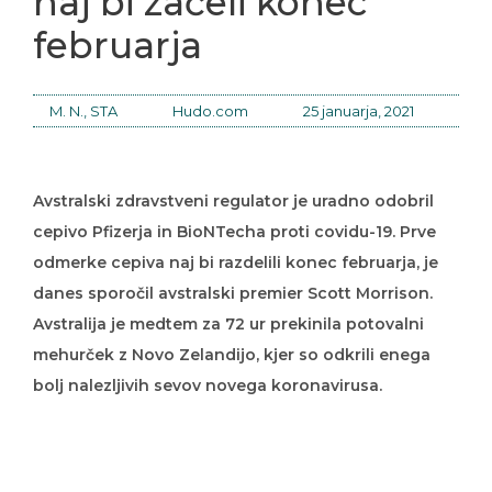
naj bi začeli konec
februarja
M. N., STA
Hudo.com
25 januarja, 2021
Avstralski zdravstveni regulator je uradno odobril
cepivo Pfizerja in BioNTecha proti covidu-19. Prve
odmerke cepiva naj bi razdelili konec februarja, je
danes sporočil avstralski premier Scott Morrison.
Avstralija je medtem za 72 ur prekinila potovalni
mehurček z Novo Zelandijo, kjer so odkrili enega
bolj nalezljivih sevov novega koronavirusa.