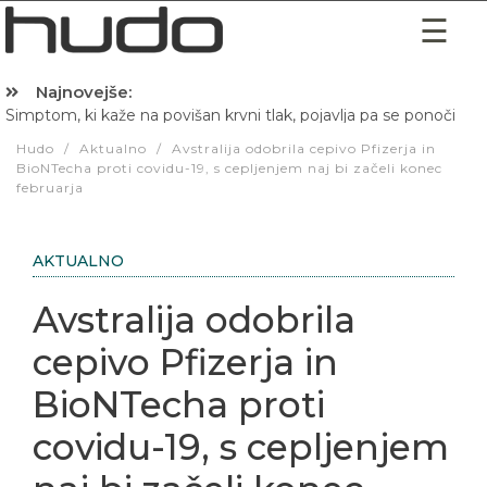
Najnovejše:
Simptom, ki kaže na povišan krvni tlak, pojavlja pa se ponoči
Hudo
/
Aktualno
/
Avstralija odobrila cepivo Pfizerja in
BioNTecha proti covidu-19, s cepljenjem naj bi začeli konec
februarja
AKTUALNO
Avstralija odobrila
cepivo Pfizerja in
BioNTecha proti
covidu-19, s cepljenjem