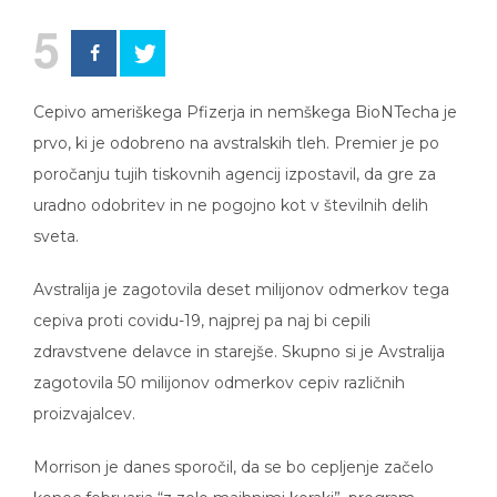
5
Cepivo ameriškega Pfizerja in nemškega BioNTecha je
prvo, ki je odobreno na avstralskih tleh. Premier je po
poročanju tujih tiskovnih agencij izpostavil, da gre za
uradno odobritev in ne pogojno kot v številnih delih
sveta.
Avstralija je zagotovila deset milijonov odmerkov tega
cepiva proti covidu-19, najprej pa naj bi cepili
zdravstvene delavce in starejše. Skupno si je Avstralija
zagotovila 50 milijonov odmerkov cepiv različnih
proizvajalcev.
Morrison je danes sporočil, da se bo cepljenje začelo