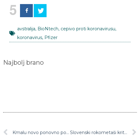
5
avstralija
,
BioNtech
,
cepivo proti koronavirusu
,
koronavirus
,
Pfizer
Najbolj brano
Kmalu novo ponovno popolno zaprtje države
Slovenski rokometaši kritični do organizacije SP v Egiptu