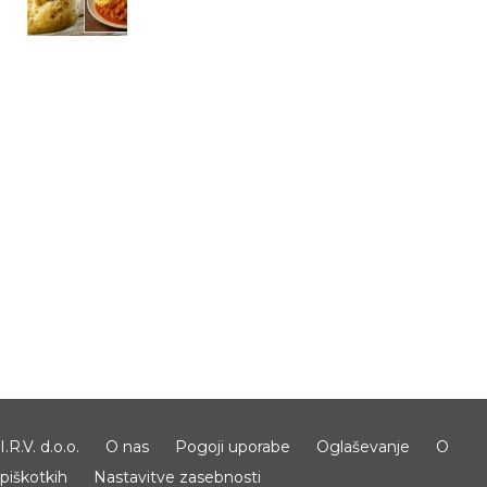
I.R.V. d.o.o.
O nas
Pogoji uporabe
Oglaševanje
O
piškotkih
Nastavitve zasebnosti