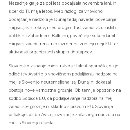
Nazadnje ga je za pol leta podaljšala novembra lani, in
sicer do 11. maja letos. Med razlogi za vnovično
podaljšanje nadzora je Dunaj tedaj navedel povečanje
migracijskih tokov, med drugim tudi zaradi vizumskih
politik na Zahodnem Balkanu, povečanje sekundarnih
migracij zaradi trenutnih razmer na zunanji meji EU ter
aktivnosti organiziranih skupin tihotapcev.
Slovensko zunanje ministrstvo je takrat sporočilo, da je
odločitev Avstrije o vnovičnem podaljšanju nadzora na
meji s Slovenijo neutemeljena, saj Dunaj ni dokazal
obstoja nove varnostne grožnje. Ob tem je opozorilo na
sodbo Sodišča EU, da podaljševanje nadzora na meji
zaradi iste grožnje ni skladno s pravom EU. Slovenija
pričakuje, da bo Avstrija izvajanje začasnega nadzora na
meji s Slovenijo ukinila.