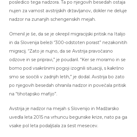
posledico tega nadzora. Ta po njegovih besedah ostaja
nujen za varnost avstrijskih državljanov, dokler ne deluje
nadzor na zunanjih schengenskih mejah.
Omenil je še, da se je okrepil migracijski pritisk na Italijo
in da Slovenija beleži “300-odstoten porast” nezakonitih
migracij. “Zato je nujno, da se Avstrija pravočasno
odzove in se pripravi,” je poudaril. “Ker se moramo in se
bomo pod vsakršnimi pogoji izognili situaciji, s kakršno
smo se soočili v zadnjih letih,” je dodal. Avstrija bo zato
po njegovih besedah ohranila nadzor in povečala pritisk
na “tihotapsko mafijo”.
Avstrija je nadzor na mejah s Slovenijo in Madžarsko
uvedla leta 2015 na vrhuncu begunske krize, nato pa ga
vsake pol leta podaljšala za šest mesecev.