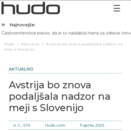
Najnovejše:
Gastroenterologi pravijo, da je to najslabša hrana za zdravje črev
Hibernacijska dieta: Zakaj je pred spanjem dobro pojesti žlico 
Hudo
/
Aktualno
/
Avstrija bo znova podaljšala nadzor na
meji s Slovenijo
AKTUALNO
Avstrija bo znova
podaljšala nadzor na
meji s Slovenijo
A. G., STA
Hudo.com
11 aprila, 2023