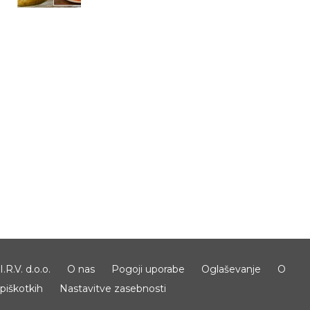
I.R.V. d.o.o.
O nas
Pogoji uporabe
Oglaševanje
O
piškotkih
Nastavitve zasebnosti