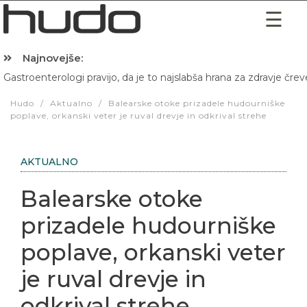
Najnovejše:
Gastroenterologi pravijo, da je to najslabša hrana za zdravje črev
Hibernacijska dieta: Zakaj je pred spanjem dobro pojesti žlico 
Hudo
/
Aktualno
/
Balearske otoke prizadele hudourniške
poplave, orkanski veter je ruval drevje in odkrival strehe
AKTUALNO
Balearske otoke
prizadele hudourniške
poplave, orkanski veter
je ruval drevje in
odkrival strehe