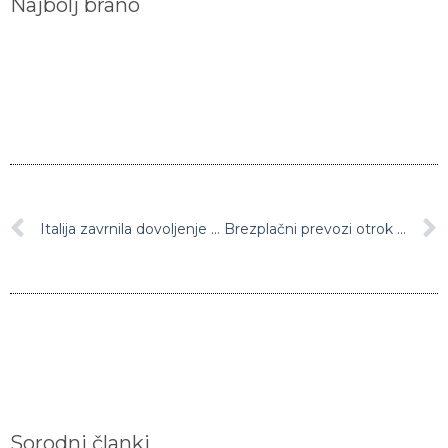
Najbolj brano
Italija zavrnila dovoljenje za vplutje nemške ladje s 101 rešenim migrantom na krovu
Brezplačni prevozi otrok v šolo prevozi predstavljajo zajeten finančni zalogaj za občino
Sorodni članki