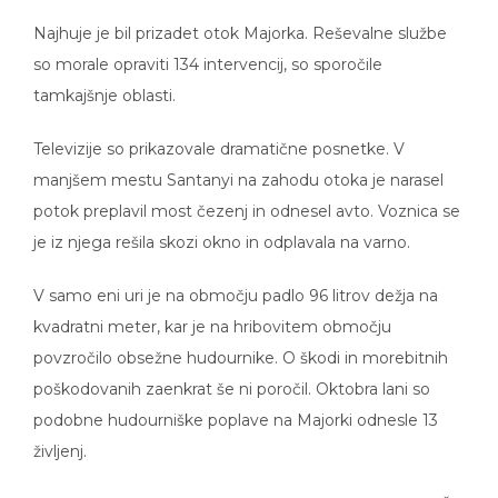
Najhuje je bil prizadet otok Majorka. Reševalne službe
so morale opraviti 134 intervencij, so sporočile
tamkajšnje oblasti.
Televizije so prikazovale dramatične posnetke. V
manjšem mestu Santanyi na zahodu otoka je narasel
potok preplavil most čezenj in odnesel avto. Voznica se
je iz njega rešila skozi okno in odplavala na varno.
V samo eni uri je na območju padlo 96 litrov dežja na
kvadratni meter, kar je na hribovitem območju
povzročilo obsežne hudournike. O škodi in morebitnih
poškodovanih zaenkrat še ni poročil. Oktobra lani so
podobne hudourniške poplave na Majorki odnesle 13
življenj.