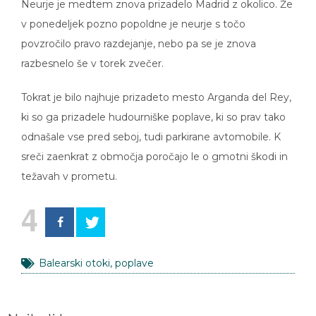
Neurje je medtem znova prizadelo Madrid z okolico. Že
v ponedeljek pozno popoldne je neurje s točo
povzročilo pravo razdejanje, nebo pa se je znova
razbesnelo še v torek zvečer.
Tokrat je bilo najhuje prizadeto mesto Arganda del Rey,
ki so ga prizadele hudourniške poplave, ki so prav tako
odnašale vse pred seboj, tudi parkirane avtomobile. K
sreči zaenkrat z območja poročajo le o gmotni škodi in
težavah v prometu.
4
Balearski otoki
,
poplave