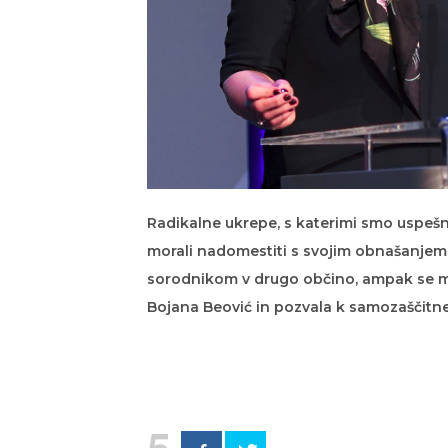
Radikalne ukrepe, s katerimi smo uspeš
morali nadomestiti s svojim obnašanjem. "
sorodnikom v drugo občino, ampak se mo
Bojana Beović in pozvala k samozaščit
5