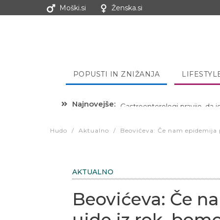
Moški.si
Ženska.si
POPUSTI IN ZNIŽANJA
LIFESTYL
Najnovejše:
Hibernacijska dieta: Zakaj je
Hudo
/
Aktualno
/
Beovićeva: Če nam epidemija 
AKTUALNO
Beovićeva: Če n
uide iz rok, bom