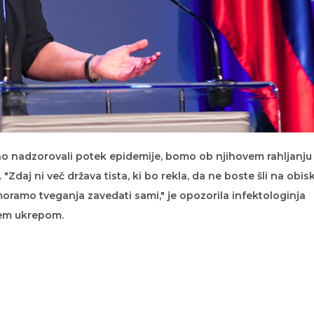
no nadzorovali potek epidemije, bomo ob njihovem rahljanju
Zdaj ni več država tista, ki bo rekla, da ne boste šli na obis
ramo tveganja zavedati sami," je opozorila infektologinja
nem ukrepom.