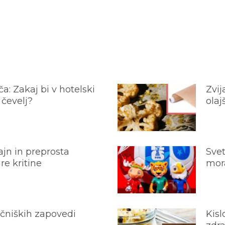
a: Zakaj bi v hotelski
Zvij
 čevelj?
olaj
jn in preprosta
Svet
e kritine
mora
ečniških zapovedi
Kisl