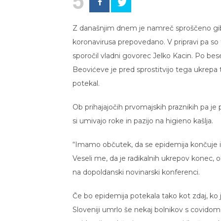
Z današnjim dnem je namreč sproščeno giba
koronavirusa prepovedano. V pripravi pa so tu
sporočil vladni govorec Jelko Kacin. Po bes
Beovićeve je pred sprostitvijo tega ukrepa 
potekal.
Ob prihajajočih prvomajskih praznikih pa je 
si umivajo roke in pazijo na higieno kašlja.
“Imamo občutek, da se epidemija končuje in 
Veseli me, da je radikalnih ukrepov konec, o
na dopoldanski novinarski konferenci.
Če bo epidemija potekala tako kot zdaj, ko 
Sloveniji umrlo še nekaj bolnikov s covidom-