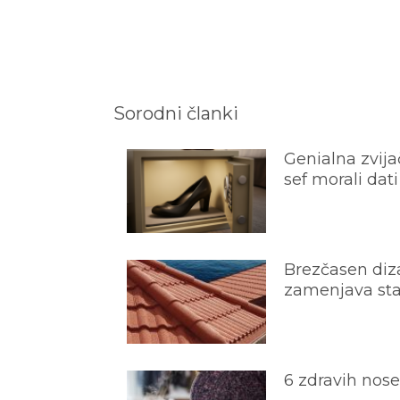
Sorodni članki
Genialna zvijač
sef morali dati
Brezčasen diza
zamenjava star
6 zdravih nos