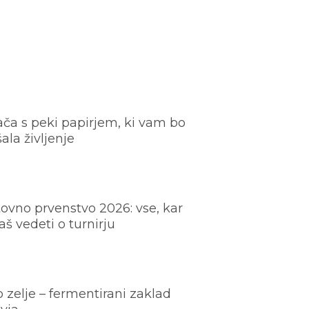
ača s peki papirjem, ki vam bo
šala življenje
ovno prvenstvo 2026: vse, kar
š vedeti o turnirju
o zelje – fermentirani zaklad