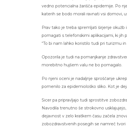
vedno potencialna žarišča epidemije. Po nj
katerih se bodo morali ravnati vsi domovi, 
Prav tako je treba spremljati širjenje okužb
pomagati s telefonskimi aplikacijami, ki jih
“To bi nam lahko koristilo tudi pri turizmu in
Opozorila je tudi na pomanjkanje zdravstven
morebitno hujšem valu ne bo pomagalo.
Po njeni oceni je nadaljnje sproščanje ukrep
pomenilo za epidemiološko sliko. Kot je deja
Sicer pa pripravljajo tudi sprostitve zobozd
Navodila trenutno še strokovno usklajujejo
dejavnost v zelo kratkem času začela znova
zobozdravstvenih posegih se namreč tvori ae