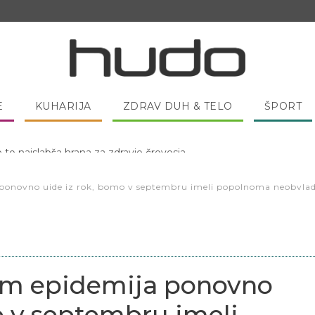
E
KUHARIJA
ZDRAV DUH & TELO
ŠPORT
 pred spanjem dobro pojesti žlico medu?
ponovno uide iz rok, bomo v septembru imeli popolnoma neobvladlj
am epidemija ponovno
o v septembru imeli