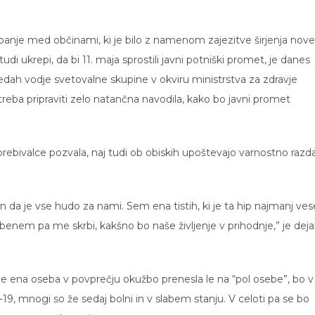
nje med občinami, ki je bilo z namenom zajezitve širjenja nov
di ukrepi, da bi 11. maja sprostili javni potniški promet, je danes
edah vodje svetovalne skupine v okviru ministrstva za zdravje
treba pripraviti zelo natančna navodila, kako bo javni promet
prebivalce pozvala, naj tudi ob obiskih upoštevajo varnostno razda
da je vse hudo za nami. Sem ena tistih, ki je ta hip najmanj vese
benem pa me skrbi, kakšno bo naše življenje v prihodnje,” je deja
je ena oseba v povprečju okužbo prenesla le na “pol osebe”, bo v
19, mnogi so že sedaj bolni in v slabem stanju. V celoti pa se bo