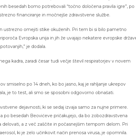
enih besedah bomo potrebovali “točno določena pravila igre”, po
ustrezno financiranje in močnejše zdravstvene službe.
 in ustrezno omejiti stike okuženih. Pri tem bi si bilo pametno
 priporoča Evropska unija in jih že uvajajo nekatere evropske držav
 potovanjih,” je dodala.
ega kadra, zaradi česar tudi večje števil respiratorjev v novem
ov smiselno po 14 dneh, ko bo jasno, kaj je rahljanje ukrepov
la, je to test, ali smo se sposobni odgovorno obnašati.
ravstvene dejavnosti, ki se sedaj izvaja samo za nujne primere.
, a po besedah Beovićeve pričakujejo, da bo zobozdravstvena
 delovati, a z več zaščite in počasnejšim tempom delom. Pri
rosol, ki je zelo učinkovit način prenosa virusa, je opomnila.