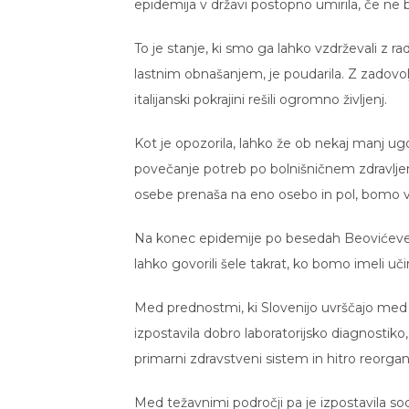
epidemija v državi postopno umirila, če ne 
To je stanje, ki smo ga lahko vzdrževali z r
lastnim obnašanjem, je poudarila. Z zadovol
italijanski pokrajini rešili ogromno življenj.
Kot je opozorila, lahko že ob nekaj manj
povečanje potreb po bolnišničnem zdravlje
osebe prenaša na eno osebo in pol, bomo v 
Na konec epidemije po besedah Beovićeve
lahko govorili šele takrat, ko bomo imeli uči
Med prednostmi, ki Slovenijo uvrščajo med 
izpostavila dobro laboratorijsko diagnostik
primarni zdravstveni sistem in hitro reorgani
Med težavnimi področji pa je izpostavila s