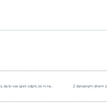
Conte pozval Italijane k potrpežljivosti: “Čas, da bi vse spet odprli, še ni napočil
Z današnjim dnem zo