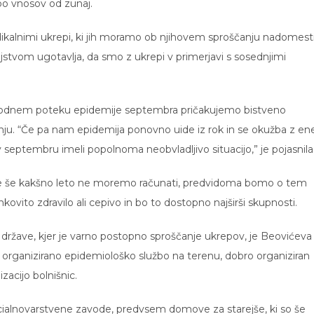
bo vnosov od zunaj.
adikalnimi ukrepi, ki jih moramo ob njihovem sproščanju nadomesti
jstvom ugotavlja, da smo z ukrepi v primerjavi s sosednjimi
 ugodnem poteku epidemije septembra pričakujemo bistveno
nju. “Če pa nam epidemija ponovno uide iz rok in se okužba z en
septembru imeli popolnoma neobvladljivo situacijo,” je pojasnila
 še kakšno leto ne moremo računati, predvidoma bomo o tem
nkovito zdravilo ali cepivo in bo to dostopno najširši skupnosti.
države, kjer je varno postopno sproščanje ukrepov, je Beovićeva
o, organizirano epidemiološko službo na terenu, dobro organiziran
zacijo bolnišnic.
ocialnovarstvene zavode, predvsem domove za starejše, ki so še