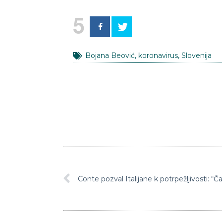
5
Bojana Beović
,
koronavirus
,
Slovenija