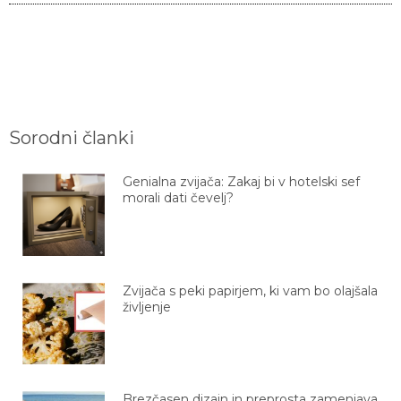
Sorodni članki
Genialna zvijača: Zakaj bi v hotelski sef
morali dati čevelj?
Zvijača s peki papirjem, ki vam bo olajšala
življenje
Brezčasen dizajn in preprosta zamenjava