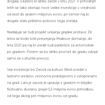
dvigala, s katero bi lahko začeli v letu 2021. V prihodnjih
letih se tako obetajo nove velike investicije v vrednosti
od šest do sedem milijonov evrov, pri čemer naj bi
dvigalo stalo približno polovico tega zneska.
Nadaljuje se tudi projekt urejanja grajske pristave. Že
letos se bodo lotili preurejanja Mrakove domačije, do
leta 2021 pa naj bi uredili tudi parkirišče za avtomobile
po gradom. Potem se bo lahko promet do gradu odvijal
samo še s shuttle prevozi.
Vse investicije bo Zavod za kulturo Bled izvedel z
lastnimi sredstvi, večinoma pridobljenimi z vstopninami
na grad. Lani je zavod, ki upravlja z gradom in blejsko
festivalno dvorano, prejel 5,3 milijona evrov prihodkov,
od tega skoraj pet milijonov evrov od gradu.