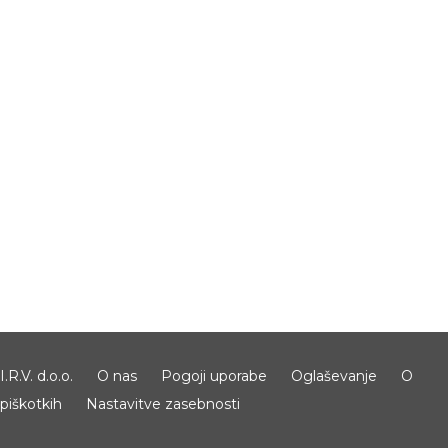
I.R.V. d.o.o.
O nas
Pogoji uporabe
Oglaševanje
O
piškotkih
Nastavitve zasebnosti