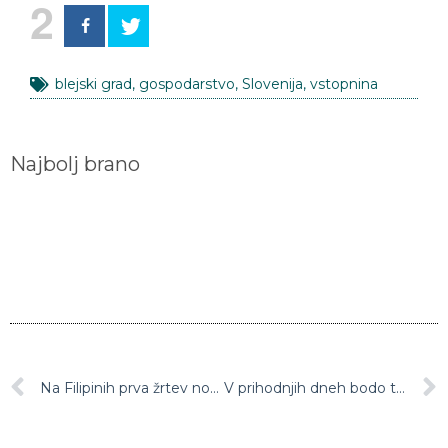
2
blejski grad
,
gospodarstvo
,
Slovenija
,
vstopnina
Najbolj brano
Na Filipinih prva žrtev novega koronavirusa zunaj Kitajske
V prihodnjih dneh bodo temperature že povsem spomladanske