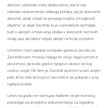
določen odstotek manj obiskovalcev, kar bi nas
nekoliko razbremenilo velikega pritiska, saj ob določenih
datumih obisk včasih že presega nosilno zmogljivost
objekta,” je dejal Završnik, ki je v preteklosti razmišljal
tudi o ukrepih omejevanja obiska v določenih terminih.
Sedaj upa, da takšni neljubi ukrepi ne bodo potrebni.
Uvrstitev med najlepše evropske gradove zavodu po
Završnikovem mnenju nalaga še večjo odgovornost in
obveznost, da bodo grad in njegovo okolico še bolj
vestno urejali. Ob tem je Završnik spomnil na lani urejen
park, ki bo šele letos prvič zacvetel in se pokazal v svoji
najlepši podobi.
Letos na gradu ne načrtujejo kakšnih večjih investicij,
pripravljajo pa projektno dokumentacijo za izgradnjo