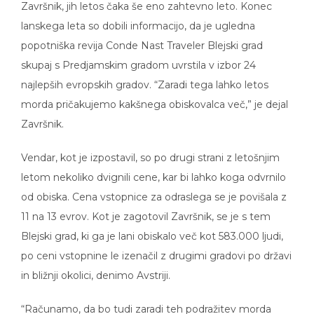
Završnik, jih letos čaka še eno zahtevno leto. Konec
lanskega leta so dobili informacijo, da je ugledna
popotniška revija Conde Nast Traveler Blejski grad
skupaj s Predjamskim gradom uvrstila v izbor 24
najlepših evropskih gradov. “Zaradi tega lahko letos
morda pričakujemo kakšnega obiskovalca več,” je dejal
Završnik.
Vendar, kot je izpostavil, so po drugi strani z letošnjim
letom nekoliko dvignili cene, kar bi lahko koga odvrnilo
od obiska. Cena vstopnice za odraslega se je povišala z
11 na 13 evrov. Kot je zagotovil Završnik, se je s tem
Blejski grad, ki ga je lani obiskalo več kot 583.000 ljudi,
po ceni vstopnine le izenačil z drugimi gradovi po državi
in bližnji okolici, denimo Avstriji.
“Računamo, da bo tudi zaradi teh podražitev morda