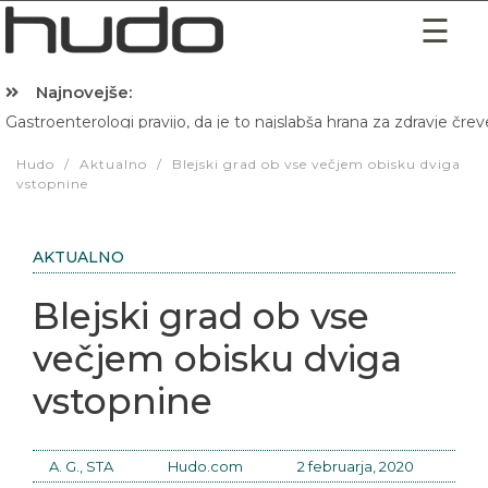
Najnovejše:
Gastroenterologi pravijo, da je to najslabša hrana za zdravje črev
Hibernacijska dieta: Zakaj je pred spanjem dobro pojesti žlico 
Hudo
/
Aktualno
/
Blejski grad ob vse večjem obisku dviga
vstopnine
AKTUALNO
Blejski grad ob vse
večjem obisku dviga
vstopnine
A. G., STA
Hudo.com
2 februarja, 2020