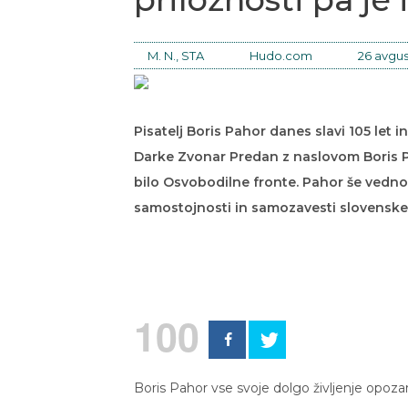
M. N., STA
Hudo.com
26 avgus
Pisatelj Boris Pahor danes slavi 105 let i
Darke Zvonar Predan z naslovom Boris P
bilo Osvobodilne fronte. Pahor še vedno 
samostojnosti in samozavesti slovensk
100
Boris Pahor vse svoje dolgo življenje opozarj