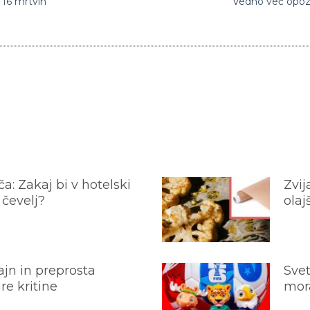
 16 mrtvih
Vedno več opozor
a: Zakaj bi v hotelski
Zvij
 čevelj?
olaj
jn in preprosta
Svet
e kritine
mora