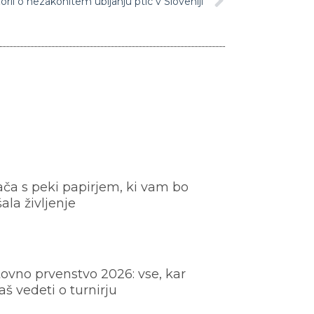
il o nezakonitem ubijanju ptic v Sloveniji
ača s peki papirjem, ki vam bo
šala življenje
ovno prvenstvo 2026: vse, kar
š vedeti o turnirju