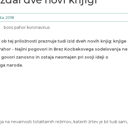
ta, 2018
n ob tej priložnosti praznuje tudi izid dveh novih knjig: knjige
ahor - Najini pogovori in Brez Kocbekovega sodelovanja ne
govori zanosno in ostaja neomajen pri svoji ideji o
ega naroda.
a na nevarnosti totalitarnih režimov, katerih žrtev je bil tudi sam,