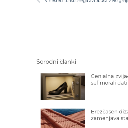
V nesreči turističnega avtobusa v Bolgariji
Sorodni članki
Genialna zvijač
sef morali dati
Brezčasen diza
zamenjava star