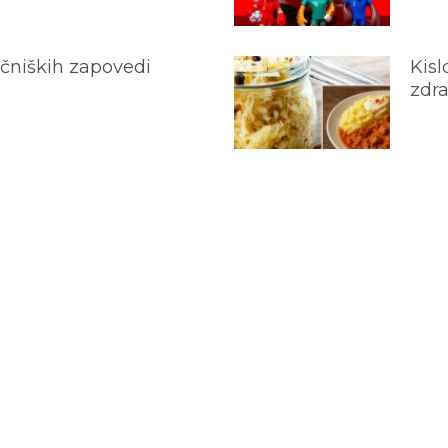
ečniških zapovedi
Kisl
zdra