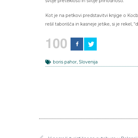
svoje preteklosti in svoje prihodnosti.
Kot je na petkovi predstavitvi knjige o Ko
rešil taborišča in kasneje jetike, si je rekel, 
100
boris pahor
,
Slovenija