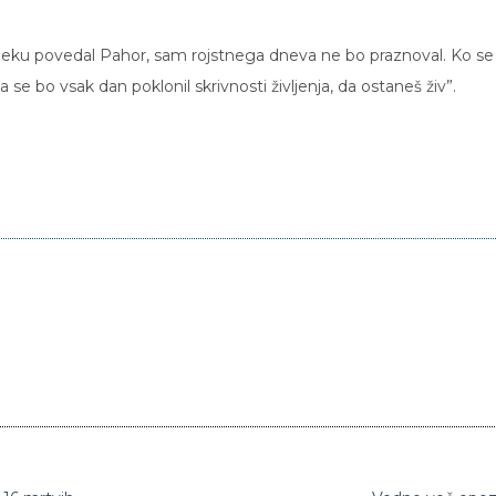
cbeku povedal Pahor, sam rojstnega dneva ne bo praznoval. Ko se 
“da se bo vsak dan poklonil skrivnosti življenja, da ostaneš živ”.