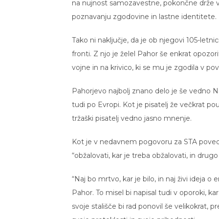
na nujnost samozavestne, pokončne drže v
poznavanju zgodovine in lastne identitete.
Tako ni naključje, da je ob njegovi 105-letni
fronti. Z njo je želel Pahor še enkrat opozor
vojne in na krivico, ki se mu je zgodila v po
Pahorjevo najbolj znano delo je še vedno Nek
tudi po Evropi. Kot je pisatelj že večkrat pou
tržaški pisatelj vedno jasno mnenje.
Kot je v nedavnem pogovoru za STA povedal Pa
“obžalovati, kar je treba obžalovati, in drugo 
“Naj bo mrtvo, kar je bilo, in naj živi ideja
Pahor. To misel bi napisal tudi v oporoki, kar
svoje stališče bi rad ponovil še velikokrat,