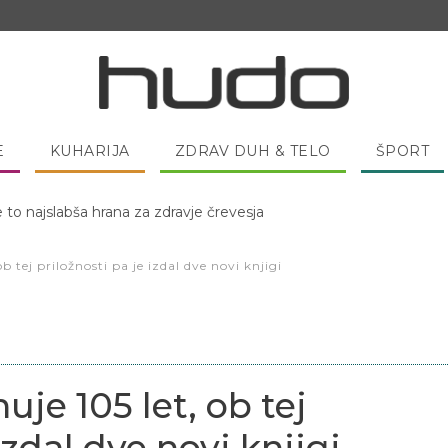
E
KUHARIJA
ZDRAV DUH & TELO
ŠPORT
e to najslabša hrana za zdravje črevesja
 pred spanjem dobro pojesti žlico medu?
b tej priložnosti pa je izdal dve novi knjigi
uje 105 let, ob tej
izdal dve novi knjigi