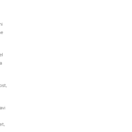
ni
ne
el
ma
ost,
avi
et,