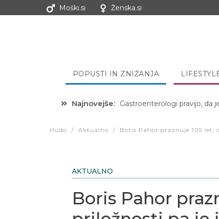
Moški.si
Ženska.si
POPUSTI IN ZNIŽANJA
LIFESTYL
Najnovejše:
Gastroenterologi pravijo, da j
Hibernacijska dieta: Zakaj je
Hudo
/
Aktualno
/
Boris Pahor praznuje 105 let, o
AKTUALNO
Boris Pahor prazn
priložnosti pa je 