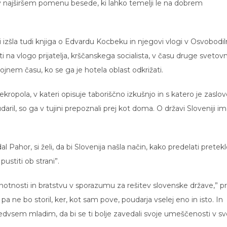
 najširšem pomenu besede, ki lahko temelji le na dobrem
ci izšla tudi knjiga o Edvardu Kocbeku in njegovi vlogi v Osvobodil
iti na vlogo prijatelja, krščanskega socialista, v času druge svetov
vojnem času, ko se ga je hotela oblast odkrižati.
ropola, v kateri opisuje taboriščno izkušnjo in s katero je zaslov
daril, so ga v tujini prepoznali prej kot doma. O državi Sloveniji i
hor, si želi, da bi Slovenija našla način, kako predelati pretekl
pustiti ob strani”.
 o enotnosti in bratstvu v sporazumu za rešitev slovenske države,” pr
 pa ne bo storil, ker, kot sam pove, poudarja vselej eno in isto. In
 predvsem mladim, da bi se ti bolje zavedali svoje umeščenosti v sv