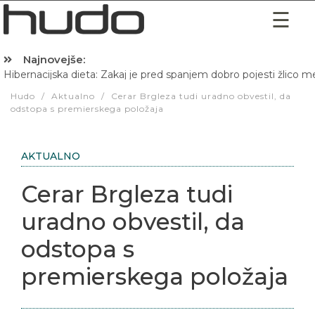
Najnovejše:
Hibernacijska dieta: Zakaj je pred spanjem dobro pojesti žlico 
Hudo
/
Aktualno
/
Cerar Brgleza tudi uradno obvestil, da
odstopa s premierskega položaja
AKTUALNO
Cerar Brgleza tudi
uradno obvestil, da
odstopa s
premierskega položaja