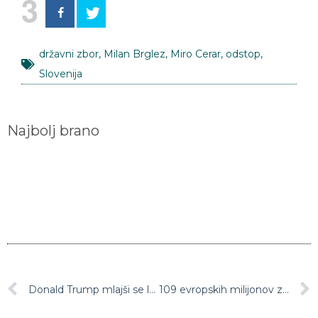
3
državni zbor
,
Milan Brglez
,
Miro Cerar
,
odstop
,
Slovenija
Najbolj brano
Donald Trump mlajši se ločuje
109 evropskih milijonov za drugi tir je začasno zamrznjenih