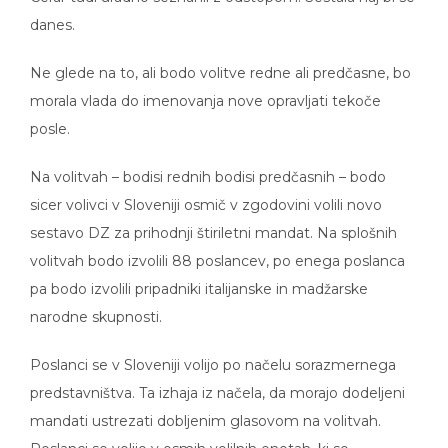
danes.
Ne glede na to, ali bodo volitve redne ali predčasne, bo
morala vlada do imenovanja nove opravljati tekoče
posle.
Na volitvah – bodisi rednih bodisi predčasnih – bodo
sicer volivci v Sloveniji osmič v zgodovini volili novo
sestavo DZ za prihodnji štiriletni mandat. Na splošnih
volitvah bodo izvolili 88 poslancev, po enega poslanca
pa bodo izvolili pripadniki italijanske in madžarske
narodne skupnosti.
Poslanci se v Sloveniji volijo po načelu sorazmernega
predstavništva. Ta izhaja iz načela, da morajo dodeljeni
mandati ustrezati dobljenim glasovom na volitvah.