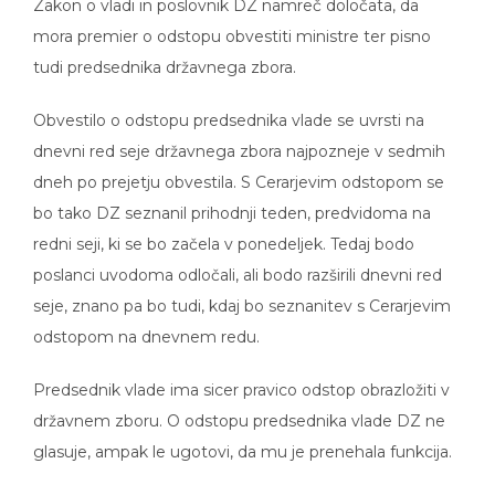
Zakon o vladi in poslovnik DZ namreč določata, da
mora premier o odstopu obvestiti ministre ter pisno
tudi predsednika državnega zbora.
Obvestilo o odstopu predsednika vlade se uvrsti na
dnevni red seje državnega zbora najpozneje v sedmih
dneh po prejetju obvestila. S Cerarjevim odstopom se
bo tako DZ seznanil prihodnji teden, predvidoma na
redni seji, ki se bo začela v ponedeljek. Tedaj bodo
poslanci uvodoma odločali, ali bodo razširili dnevni red
seje, znano pa bo tudi, kdaj bo seznanitev s Cerarjevim
odstopom na dnevnem redu.
Predsednik vlade ima sicer pravico odstop obrazložiti v
državnem zboru. O odstopu predsednika vlade DZ ne
glasuje, ampak le ugotovi, da mu je prenehala funkcija.