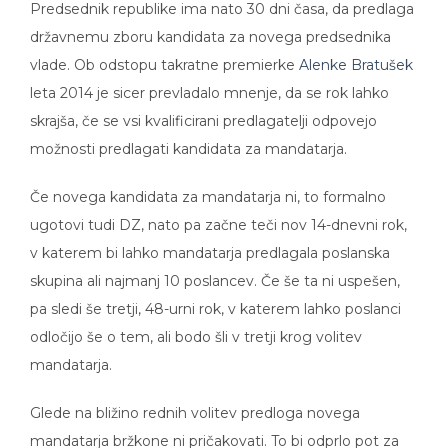
Predsednik republike ima nato 30 dni časa, da predlaga
državnemu zboru kandidata za novega predsednika
vlade. Ob odstopu takratne premierke
Alenke Bratušek
leta 2014 je sicer prevladalo mnenje, da se rok lahko
skrajša, če se vsi kvalificirani predlagatelji odpovejo
možnosti predlagati kandidata za mandatarja.
Če novega kandidata za mandatarja ni, to formalno
ugotovi tudi DZ, nato pa začne teči nov 14-dnevni rok,
v katerem bi lahko mandatarja predlagala poslanska
skupina ali najmanj 10 poslancev. Če še ta ni uspešen,
pa sledi še tretji, 48-urni rok, v katerem lahko poslanci
odločijo še o tem, ali bodo šli v tretji krog volitev
mandatarja.
Glede na bližino rednih volitev predloga novega
mandatarja bržkone ni pričakovati. To bi odprlo pot za