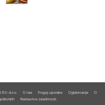
I.R.V. d.o.o.
O nas
Pogoji uporabe
Oglaševanje
O
piškotkih
Nastavitve zasebnosti