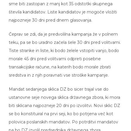
sme biti zastopan z manj kot 35 odstotki skupnega
števila kandidatov. Liste kandidatov je mogoče vložiti
najpozneje 30 dni pred dnem glasovanja.
Čeprav se zdi, da je predvolilna kampanja že v polnem
teku, pa se bo uradno začela šele 30 dni pred volitvami.
Tiste stranke in liste, ki bodo želele vstopiti vanjo, bodo
morale 45 dni pred volitvami odpreti posebne
transakcijske račune, na katerih bodo morale zbrati
sredstva in z njih poravnati vse stroške kampanje.
Mandat sedanjega sklica DZ bo sicer trajal vse do
ustanovne seje novega sklica državnega zbora, ki mora
biti sklicana najpozneje 20 dni po izvolitvi. Novi sklic DZ
se bo konstituiral na prvi seji, ko bo potrjena več kot
polovica poslanskih mandatov. Po potrditvi mandatov
pa bo DZ izvolil predsednika državnega zbora.