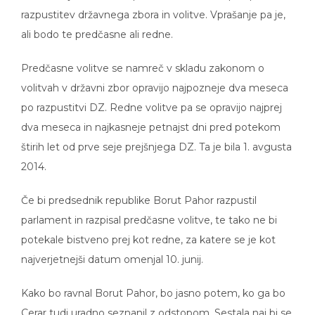
razpustitev državnega zbora in volitve. Vprašanje pa je,
ali bodo te predčasne ali redne.
Predčasne volitve se namreč v skladu zakonom o
volitvah v državni zbor opravijo najpozneje dva meseca
po razpustitvi DZ. Redne volitve pa se opravijo najprej
dva meseca in najkasneje petnajst dni pred potekom
štirih let od prve seje prejšnjega DZ. Ta je bila 1. avgusta
2014.
Če bi predsednik republike Borut Pahor razpustil
parlament in razpisal predčasne volitve, te tako ne bi
potekale bistveno prej kot redne, za katere se je kot
najverjetnejši datum omenjal 10. junij.
Kako bo ravnal Borut Pahor, bo jasno potem, ko ga bo
Cerar tudi uradno seznanil z odstopom. Sestala naj bi se