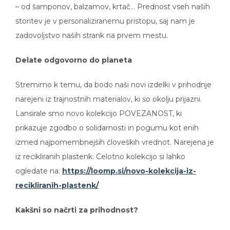
storitev je v personaliziranemu pristopu, saj nam je
zadovoljstvo naših strank na prvem mestu.
Delate odgovorno do planeta
Stremimo k temu, da bodo naši novi izdelki v prihodnje
narejeni iz trajnostnih materialov, ki so okolju prijazni.
Lansirale smo novo kolekcijo POVEZANOST, ki
prikazuje zgodbo o solidarnosti in pogumu kot enih
izmed najpomembnejših človeških vrednot. Narejena je
iz recikliranih plastenk. Celotno kolekcijo si lahko
ogledate na:
https://loomp.si/novo-kolekcija-iz-
recikliranih-plastenk/
Kakšni so načrti za prihodnost?
Naša zgodba pa se tukaj še ne konča. Pred nami so