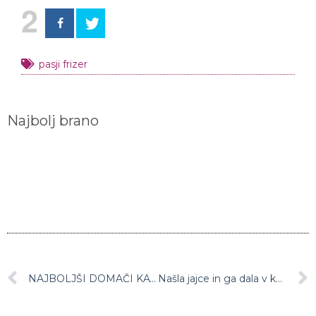
2
pasji frizer
Najbolj brano
NAJBOLJŠI DOMAČI KAVNI APARAT ZA ESPRESSO KOT IZ ITALIJE
Našla jajce in ga dala v kokošje gnezdo, nato pa jo je pričakalo presenečenje