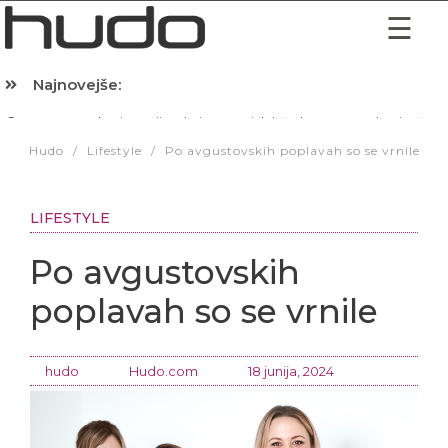
Najnovejše:
Hibernacijska dieta: Zakaj je pred spanjem dobro pojesti žlico 
Hudo
/
Lifestyle
/
Po avgustovskih poplavah so se vrnile
LIFESTYLE
Po avgustovskih
poplavah so se vrnile
hudo
Hudo.com
18 junija, 2024