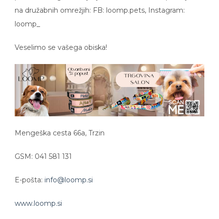
na družabnih omrežjih: FB: loomp.pets, Instagram:
loomp_
Veselimo se vašega obiska!
Mengeška cesta 66a, Trzin
GSM: 041 581 131
E-pošta:
info@loomp.si
www.loomp.si