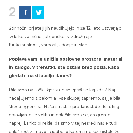
2
Štirinožni prijatelji jih navdihujejo in že 12. leto ustvarjajo
izdelke za hišne ljubljenčke, ki združujejo
funkcionalnost, varnost, udobje in slog.
Poplava vam je uničila poslovne prostore, material
in zalogo. V trenutku ste ostale brez posla. Kako
gledate na situacijo danes?
Bile smo na točki, kjer smo se vprašale kaj zdaj? Naj
nadaljujemo z delom ali vse skupaj zapremo, saj je bila
škoda ogromna. Naša strast in predanost do dela, ki ga
opravljamo, je velika in odločile smo se, da gremo
naprej. Lahko bi rekle, da smo v tej nesreči našle tudi
priložnost za novo zgodbo, o kateri smo razmišljale že