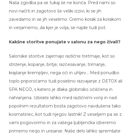
novi načrti in zagotovo še veliki izzivi, ki se jih
zavedamo in se jih veselimo. Gremo korak za korakom
in verjamemo, da kjer je volja, se najde tudi pot.
Kakšne storitve ponujate v salonu za nego živali?
Salonske storitve zajemajo različne tretmaje, kot so
striženje, kopanje, britje, razčesavanje, trimanje,
krajšanje krempljev, nega oči in uhljev… Med ponudbo
toplo priporočamo tudi posebno razvajanje z DETOX ali
SPA NEGO, s katero je dlaka globinsko očiščena in
nahranjena. Izbirate lahko med različnimi vonji in nad
popolnim rezultatom bosta zagotovo navdušena tako
kosmatinec, kot tudi njegov lastnik! Z veseljem pa se z
vami pogovorimo in za vašega ljubljenčka izberemo
primerno nego in urejanje. Naše delo lahko spremljate