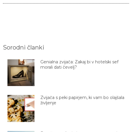
Sorodni članki
Genialna zvijača: Zakaj bi v hotelski sef
morali dati čevelj?
Zvijača s peki papirjem, ki vam bo olajšala
življenje
Brezčasen dizajn in preprosta zamenjava