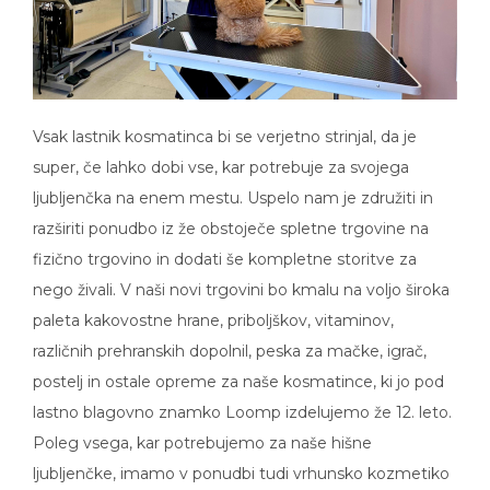
Vsak lastnik kosmatinca bi se verjetno strinjal, da je
super, če lahko dobi vse, kar potrebuje za svojega
ljubljenčka na enem mestu. Uspelo nam je združiti in
razširiti ponudbo iz že obstoječe spletne trgovine na
fizično trgovino in dodati še kompletne storitve za
nego živali. V naši novi trgovini bo kmalu na voljo široka
paleta kakovostne hrane, priboljškov, vitaminov,
različnih prehranskih dopolnil, peska za mačke, igrač,
postelj in ostale opreme za naše kosmatince, ki jo pod
lastno blagovno znamko Loomp izdelujemo že 12. leto.
Poleg vsega, kar potrebujemo za naše hišne
ljubljenčke, imamo v ponudbi tudi vrhunsko kozmetiko
– od šamponov, balzamov, krtač… Prednost vseh naših