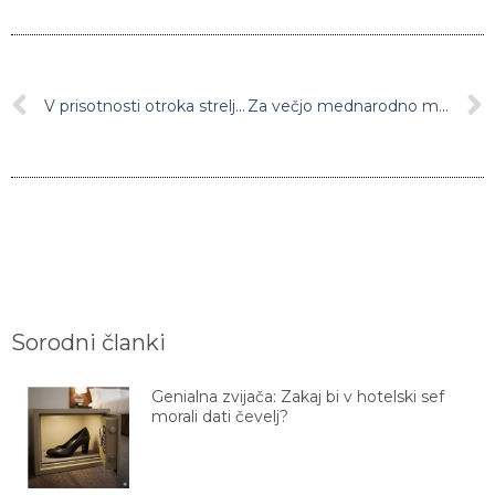
V prisotnosti otroka streljal iz ljubosumja
Za večjo mednarodno mobilnost študentov
Sorodni članki
Genialna zvijača: Zakaj bi v hotelski sef
morali dati čevelj?