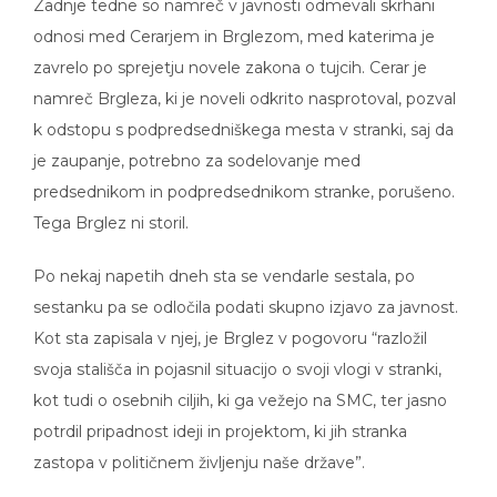
Zadnje tedne so namreč v javnosti odmevali skrhani
odnosi med Cerarjem in Brglezom, med katerima je
zavrelo po sprejetju novele zakona o tujcih. Cerar je
namreč Brgleza, ki je noveli odkrito nasprotoval, pozval
k odstopu s podpredsedniškega mesta v stranki, saj da
je zaupanje, potrebno za sodelovanje med
predsednikom in podpredsednikom stranke, porušeno.
Tega Brglez ni storil.
Po nekaj napetih dneh sta se vendarle sestala, po
sestanku pa se odločila podati skupno izjavo za javnost.
Kot sta zapisala v njej, je Brglez v pogovoru “razložil
svoja stališča in pojasnil situacijo o svoji vlogi v stranki,
kot tudi o osebnih ciljih, ki ga vežejo na SMC, ter jasno
potrdil pripadnost ideji in projektom, ki jih stranka
zastopa v političnem življenju naše države”.