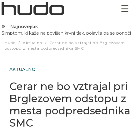
Najnovejše:
Simptom, ki kaže na povišan krvni tlak, pojavlja pa se ponoči
Hudo
/
Aktualno
/
Cerar ne bo vztrajal pri Brglezovem
odstopu z mesta podpredsednika SMC
AKTUALNO
Cerar ne bo vztrajal pri
Brglezovem odstopu z
mesta podpredsednika
SMC