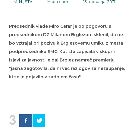
M. N., STA
Hudo.com
13 februarja, 2017
Predsednik vlade Miro Cerar je po pogovoru s
predsednikom DZ Milanom Brglezom sklenil, da ne
bo vztrajal pri pozivu k Brglezovemu umiku z mesta
podpredsednika SMC. Kot sta zapisala v skupni
izjavi za javnost, je dal Brglez namreč premierju
"jasna zagotovila, da ni več razlogov za nezaupanje,
ki se je pojavilo v zadnjem času".
3