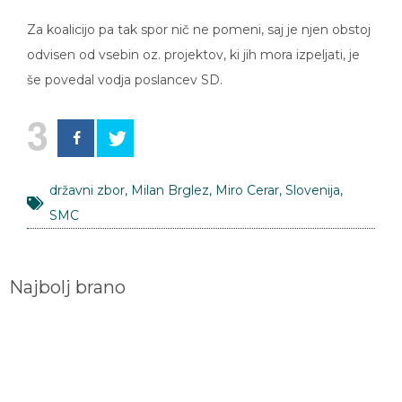
Za koalicijo pa tak spor nič ne pomeni, saj je njen obstoj
odvisen od vsebin oz. projektov, ki jih mora izpeljati, je
še povedal vodja poslancev SD.
3
državni zbor
,
Milan Brglez
,
Miro Cerar
,
Slovenija
,
SMC
Najbolj brano