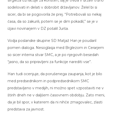
Brgleza označuje za koristen, saj je treba v državi trdno
sodelovati in delati v dobrobit državljanov. Želel bi si
sicer, da bi se pogovorila že prej. “Potrebovali so nekaj
časa, da so zakurili, potem se je dim pokadil,” se je v
izjavi novinarjem v DZ pošalil Jurša.
Vodja poslanske skupine SD Matjaž Han je poudaril
pomen dialoga. Nesoglasja med Brglezom in Cerarjem
so sicer interna stvar SMC, a je po njegovih besedah
“jasno, da so pripravljeni za funkcije narediti vse”.
Han tudi ocenjuje, da porušenega zaupanja, kot je bilo
med predsednikom in podpredsednikom SMC
predstavljeno v medijih, ni možno spet vzpostaviti ne v
štirih dneh ne v daljšem časovnem obdobju. Zato meni,
da je bil spor, v katerem da ni nihče zmagovalec, zlasti
predstava za javnost.