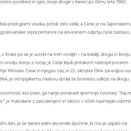
spešno pozdravil in igre, svoje druge v karieri po Rimu leta 1960,
la pred igrami visoka, pritisk zelo velik, a Cerar je na Japonskem,
u jugoslovanske reprezentance na slovesnem odprtju nosil zastavo,
ale pa se je uvrstil na treh orodjih – na bradlji, drogu in konju
nem orodju, konju z ročaji, je Cerar kljub pritiskom nastopil povsem
ije Miroslav Cerar in njegov čas, in 22. oktobra 1964 zanesljivo osv
1964, je olimpijskemu naslovu dodal še bronasto odličje na drogu.
osti, kot pravi, ga nanje ponavadi spomnijo novinarji. “Kaj r
ulo,” je malodane z začudenjem in iskrico v očeh nasmejan odvrnil
jstni dan, je še danes edini slovenski športnik, ki mu je uspelo na