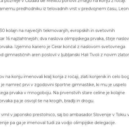
ri leta pozneje v Ciudad de Mexicu ponovil zmago na konju z ročaji.
darnemu predhodniku iz telovadnih vrst v predvojnem času, Leo
0 kolajn na največjih tekmovanjih, evropskih in svetovnih
ar 16 najžlahtnejših; dva naslova olimpijskega prvaka, štirje naslov
rvaka. Izjemno kariero je Cerar končal z naslovom svetovnega
d gimnastičnih aren poslovil v ljubljanski Hali Tivoli z novim zlat
 na konju imenovali kralj konja z ročaji, zlati konjenik in celo bo
Bil je namreč prvi v zgodovini športne gimnastike, ki mu je uspelo
ega prvaka v mnogoboju. Na prvenstvih stare celine je kolajne
rvaka pa je osvojil še na krogih, bradlji in drogu.
vrnil v japonsko prestolnico, saj bo ambasador Slovenije v Tokiu 
venije pa ga je imenoval tudi za vodjo olimpijske delegacije.