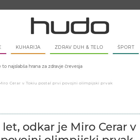
E
KUHARIJA
ZDRAV DUH & TELO
ŠPORT
 pred spanjem dobro pojesti žlico medu?
Miro Cerar v Tokiu postal prvi povojni olimpijski prvak
et, odkar je Miro Cerar v
 povojni olimpijski prvak