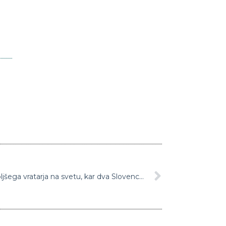
Med desetimi kandidati za najboljšega vratarja na svetu, kar dva Slovenca, Oblak in Handanović