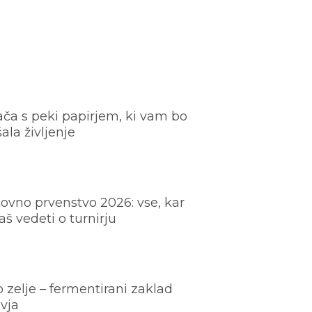
ača s peki papirjem, ki vam bo
šala življenje
ovno prvenstvo 2026: vse, kar
š vedeti o turnirju
o zelje – fermentirani zaklad
vja