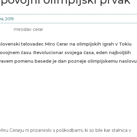
a, 2019
slovenski telovadec Miro Cerar na olimpijskih igrah v Tokiu
 povojnem času. Revolucionar svojega časa, eden najboljših
 pravem pomenu besede je dan pozneje olimpijskemu naslovu
Miru Cerarju ni prizaneslo s poškodbami, ki so bile kar stalnica v