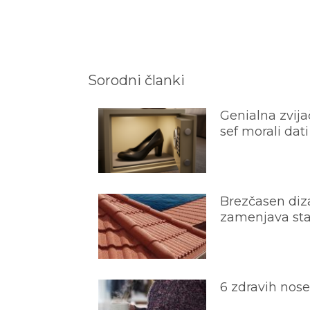
Sorodni članki
Genialna zvijač
sef morali dati
Brezčasen diza
zamenjava star
6 zdravih nos