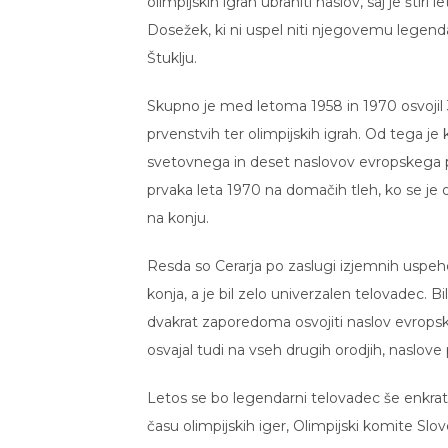
olimpijskih igrah ubraniti naslov, saj je šti
Dosežek, ki ni uspel niti njegovemu legen
Štuklju.
Skupno je med letoma 1958 in 1970 osvojil 3
prvenstvih ter olimpijskih igrah. Od tega je k
svetovnega in deset naslovov evropskega p
prvaka leta 1970 na domačih tleh, ko se je o
na konju.
Resda so Cerarja po zaslugi izjemnih uspehov
konja, a je bil zelo univerzalen telovadec. 
dvakrat zaporedoma osvojiti naslov evropsk
osvajal tudi na vseh drugih orodjih, naslove p
Letos se bo legendarni telovadec še enkrat 
času olimpijskih iger, Olimpijski komite Slo