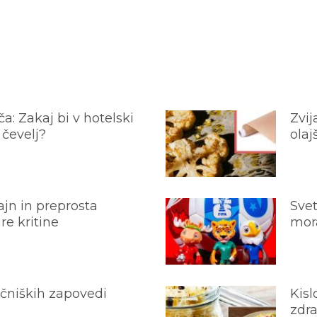
a: Zakaj bi v hotelski
Zvij
 čevelj?
olaj
jn in preprosta
Svet
e kritine
mora
ečniških zapovedi
Kisl
zdra