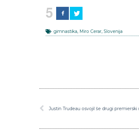
5
gimnastika
,
Miro Cerar
,
Slovenija
Justin Trudeau osvojil še drugi premiersk