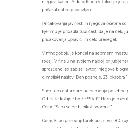
njegovi karieri. A do odhoda v Tokio jih je u
pričakal dobro pripravljen.
Pričakovanja javnosti in njegova osebna so bi
kjer mu je pripadla tudi čast, da je na čel
pričakovanja upravičil in celo presegel.
V mnogoboju je končal na sedmem mestu, v fin
ročaji. V finalu na svojem najbolj priljublje
sproščeno, so zapisali avtorji njegove biograf
olimpijski naslov. Dan pozneje, 23. oktobra 
Sam tem datumom ne namenja posebne pozorn
Od zlate kolajne bo že 55 let? Hitro je min
Cerar: “Sam se ne bi nikoli spomnil.”
Cerar, ki bo prihodnji torek praznoval 80. ro