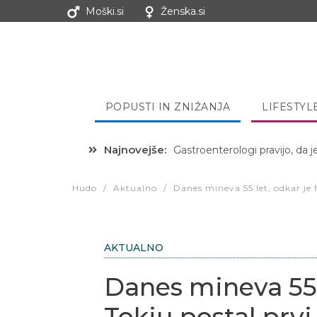
Moški.si
Ženska.si
POPUSTI IN ZNIŽANJA
LIFESTYL
Najnovejše:
Hibernacijska dieta: Zakaj je
Hudo
/
Aktualno
/
Danes mineva 55 let, odkar je 
AKTUALNO
Danes mineva 55 l
Tokiu postal prvi