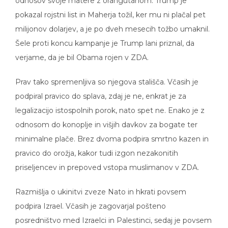
odnosov svoje matere z orangutanom. Trump je
pokazal rojstni list in Maherja tožil, ker mu ni plačal pet
milijonov dolarjev, a je po dveh mesecih tožbo umaknil.
Šele proti koncu kampanje je Trump lani priznal, da
verjame, da je bil Obama rojen v ZDA.
Prav tako spremenljiva so njegova stališča. Včasih je
podpiral pravico do splava, zdaj je ne, enkrat je za
legalizacijo istospolnih porok, nato spet ne. Enako je z
odnosom do konoplje in višjih davkov za bogate ter
minimalne plače. Brez dvoma podpira smrtno kazen in
pravico do orožja, kakor tudi izgon nezakonitih
priseljencev in prepoved vstopa muslimanov v ZDA.
Razmišlja o ukinitvi zveze Nato in hkrati povsem
podpira Izrael. Včasih je zagovarjal pošteno
posredništvo med Izraelci in Palestinci, sedaj je povsem