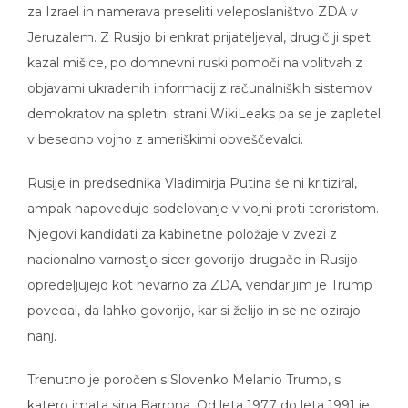
za Izrael in namerava preseliti veleposlaništvo ZDA v
Jeruzalem. Z Rusijo bi enkrat prijateljeval, drugič ji spet
kazal mišice, po domnevni ruski pomoči na volitvah z
objavami ukradenih informacij z računalniških sistemov
demokratov na spletni strani WikiLeaks pa se je zapletel
v besedno vojno z ameriškimi obveščevalci.
Rusije in predsednika Vladimirja Putina še ni kritiziral,
ampak napoveduje sodelovanje v vojni proti teroristom.
Njegovi kandidati za kabinetne položaje v zvezi z
nacionalno varnostjo sicer govorijo drugače in Rusijo
opredeljujejo kot nevarno za ZDA, vendar jim je Trump
povedal, da lahko govorijo, kar si želijo in se ne ozirajo
nanj.
Trenutno je poročen s Slovenko Melanio Trump, s
katero imata sina Barrona. Od leta 1977 do leta 1991 je