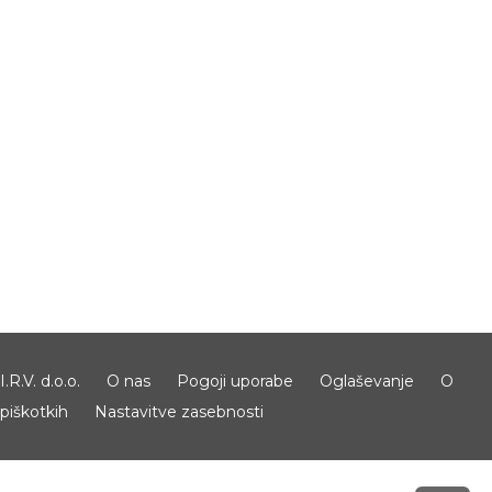
I.R.V. d.o.o.
O nas
Pogoji uporabe
Oglaševanje
O
piškotkih
Nastavitve zasebnosti