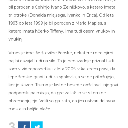
bil poročen s Čehinjo Ivano Zelničkovo, s katero imata
tri otroke (Donalda mlajšega, Ivanko in Erica). Od leta
1993 do leta 1999 je bil poročen z Marlo Maples, s
katero imata hčerko Tiffany. Ima tudi osem vnukov in
vnukinj.
Vmes je imel še številne ženske, nekatere med njimi
naj bi osvajal tudi na silo. To je nenazadnje priznal tudi
sam v videoposnetku iz leta 2005, v katerem pravi, da
lepe ženske grabi tudi za spolovila, a se ne pritožujejo,
ker je slaven. Trump je lastne besede obžaloval, njegovi
podporniki pa mislijo, da gre za laži in se s tem ne
obremenjujejo. Volili so ga zato, da jim ustvari delovna
mesta in boljše plače.
3