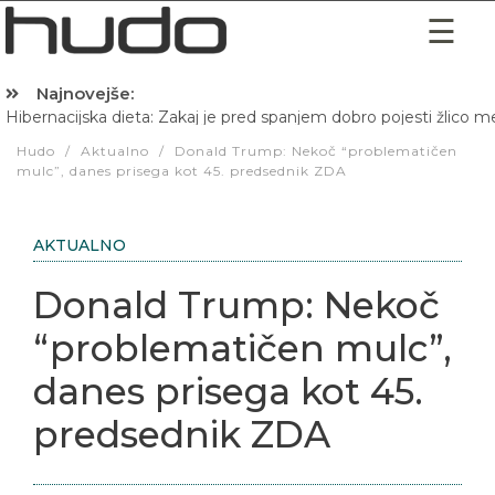
Najnovejše:
Hibernacijska dieta: Zakaj je pred spanjem dobro pojesti žlico 
Hudo
/
Aktualno
/
Donald Trump: Nekoč “problematičen
mulc”, danes prisega kot 45. predsednik ZDA
AKTUALNO
Donald Trump: Nekoč
“problematičen mulc”,
danes prisega kot 45.
predsednik ZDA