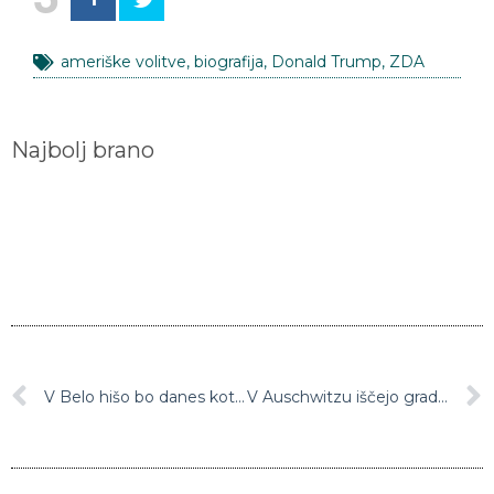
ameriške volitve
,
biografija
,
Donald Trump
,
ZDA
Najbolj brano
V Belo hišo bo danes kot novi podpredsednik ZDA stopil Mike Pence
V Auschwitzu iščejo gradivo, povezano z osebjem taborišča