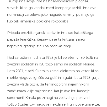
Trump ima svoje ime na hollywoodskem pločniku
slavnih, ki so ga vandali med kampanjo razbili, ima dve
nominaciji za televizijsko nagrado emmy, poznajo ga
ljubitelji ameriške poklicne rokoborbe.
Pripada prezbiterijanski cerkvi in ima rad katoliškega
papeža Frančiška, čeprav ga je ta kritiziral zaradi
napovedi gradnje zidu na mehiški meji.
Rad se tožari in od leta 1973 je bil vpleten v 150 tožb na
zveznih sodiščih in 150 tožb samo na sodiščih Floride.
Leta 2011 je tožil Škotsko zaradi elektrarn na veter, ki so
motile njegovo igrišče za golf, in izgubil. Leta 1973 ga je
zvezna vlada tožila, da temnopoltim najemnikom
zaračunava višje najemnine, kar je dve leti kasneje
spremenil. Kmalu po zmagi na volitvah je poravnal
tožbo študentov njegove nekdanje Trumpove univerze,