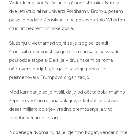
Yorka, kjer je končal šolanje s činom stotnika. Nato je
dve leti študiral na univerzi Fordham v Bronxu, potem
pa se je podal v Pensilvanijo na poslovno šolo Wharton
študirat nepremičninske posle.
Služenju v vietnamski vojni se je izogibal zaradi
študijskih obveznosti, ko je teh zmanjkalo, pa zaradi
poškodbe stopala. Delal je v družinskem oziroma
očetovem podjetju, ki ga je kasneje prevzel in
preimenoval v Trumpovo organizacijo.
Med kampanjo se je hvalil, da je od očeta dobil majhno
žepnino v višini milijona dolarjev, iz katerih je ustvaril
deset milijard dolarjev vredno premoženje, a v to
zgodbo verjame le sam.
Nobenega dvoma ni, da je izjemno bogat, vendar nihče