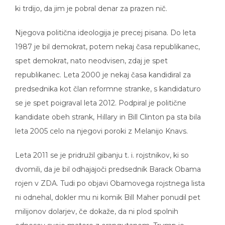
ki trdijo, da jim je pobral denar za prazen nič.
Njegova politična ideologija je precej pisana. Do leta
1987 je bil demokrat, potem nekaj časa republikanec,
spet demokrat, nato neodvisen, zdaj je spet
republikanec. Leta 2000 je nekaj časa kandidiral za
predsednika kot član reformne stranke, s kandidaturo
se je spet poigraval leta 2012. Podpiral je politične
kandidate obeh strank, Hillary in Bill Clinton pa sta bila
leta 2005 celo na njegovi poroki z Melanijo Knavs.
Leta 2011 se je pridružil gibanju t. i. rojstnikov, ki so
dvomili, da je bil odhajajoči predsednik Barack Obama
rojen v ZDA. Tudi po objavi Obamovega rojstnega lista
ni odnehal, dokler mu ni komik Bill Maher ponudil pet
milijonov dolarjev, če dokaže, da ni plod spolnih