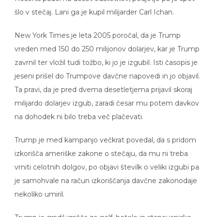
šlo v stečaj. Lani ga je kupil milijarder Carl Ichan.
New York Times je leta 2005 poročal, da je Trump
vreden med 150 do 250 milijonov dolarjev, kar je Trump
zavrnil ter vložil tudi tožbo, ki jo je izgubil. Isti časopis je
jeseni prišel do Trumpove davčne napovedi in jo objavil.
Ta pravi, da je pred dvema desetletjema prijavil skoraj
milijardo dolarjev izgub, zaradi česar mu potem davkov
na dohodek ni bilo treba več plačevati.
Trump je med kampanjo večkrat povedal, da s pridom
izkorišča ameriške zakone o stečaju, da mu ni treba
vrniti celotnih dolgov, po objavi številk o veliki izgubi pa
je samohvale na račun izkoriščanja davčne zakonodaje
nekoliko umiril.