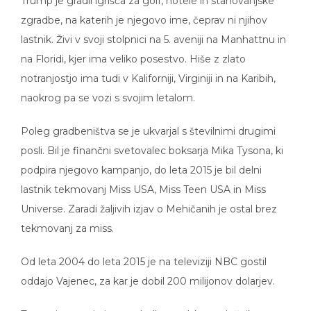
Trump je gradil igrišča za golf, hotele in stanovanjske
zgradbe, na katerih je njegovo ime, čeprav ni njihov
lastnik. Živi v svoji stolpnici na 5. aveniji na Manhattnu in
na Floridi, kjer ima veliko posestvo. Hiše z zlato
notranjostjo ima tudi v Kaliforniji, Virginiji in na Karibih,
naokrog pa se vozi s svojim letalom.
Poleg gradbeništva se je ukvarjal s številnimi drugimi
posli. Bil je finančni svetovalec boksarja Mika Tysona, ki
podpira njegovo kampanjo, do leta 2015 je bil delni
lastnik tekmovanj Miss USA, Miss Teen USA in Miss
Universe. Zaradi žaljivih izjav o Mehičanih je ostal brez
tekmovanj za miss.
Od leta 2004 do leta 2015 je na televiziji NBC gostil
oddajo Vajenec, za kar je dobil 200 milijonov dolarjev.