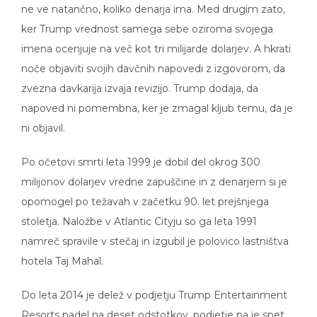
ne ve natančno, koliko denarja ima. Med drugim zato,
ker Trump vrednost samega sebe oziroma svojega
imena ocenjuje na več kot tri milijarde dolarjev. A hkrati
noče objaviti svojih davčnih napovedi z izgovorom, da
zvezna davkarija izvaja revizijo. Trump dodaja, da
napoved ni pomembna, ker je zmagal kljub temu, da je
ni objavil.
Po očetovi smrti leta 1999 je dobil del okrog 300
milijonov dolarjev vredne zapuščine in z denarjem si je
opomogel po težavah v začetku 90. let prejšnjega
stoletja. Naložbe v Atlantic Cityju so ga leta 1991
namreč spravile v stečaj in izgubil je polovico lastništva
hotela Taj Mahal.
Do leta 2014 je delež v podjetju Trump Entertainment
Resorts padel na deset odstotkov, podjetje pa je spet