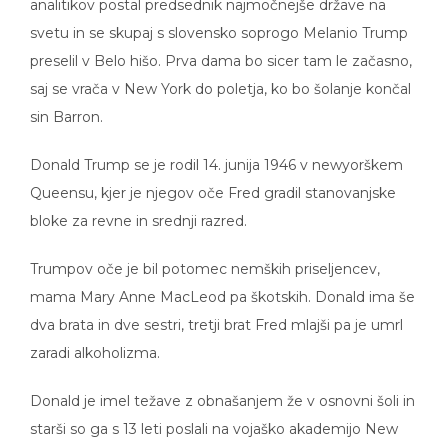
analitikov postal predsednik najmočnejše države na
svetu in se skupaj s slovensko soprogo Melanio Trump
preselil v Belo hišo. Prva dama bo sicer tam le začasno,
saj se vrača v New York do poletja, ko bo šolanje končal
sin Barron.
Donald Trump se je rodil 14. junija 1946 v newyorškem
Queensu, kjer je njegov oče Fred gradil stanovanjske
bloke za revne in srednji razred.
Trumpov oče je bil potomec nemških priseljencev,
mama Mary Anne MacLeod pa škotskih. Donald ima še
dva brata in dve sestri, tretji brat Fred mlajši pa je umrl
zaradi alkoholizma.
Donald je imel težave z obnašanjem že v osnovni šoli in
starši so ga s 13 leti poslali na vojaško akademijo New