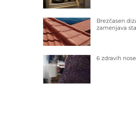
Brezčasen diza
zamenjava star
6 zdravih nos