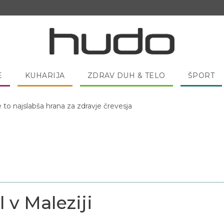
E
KUHARIJA
ZDRAV DUH & TELO
ŠPORT
e to najslabša hrana za zdravje črevesja
 pred spanjem dobro pojesti žlico medu?
 v Maleziji