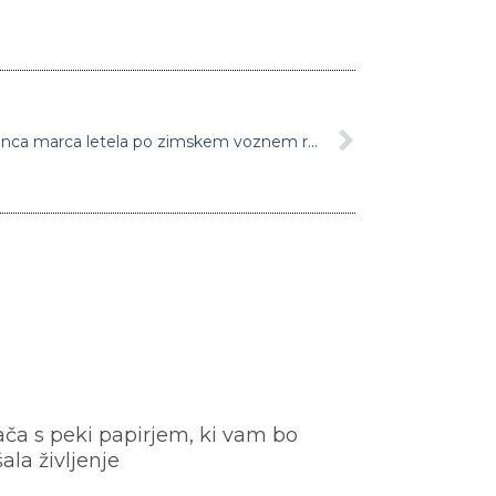
Adria Airways bo od danes do konca marca letela po zimskem voznem redu
ača s peki papirjem, ki vam bo
šala življenje