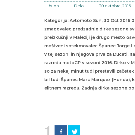
hudo
Delo
30 oktobra, 2016
Kategorija: Avtomoto Sun, 30 Oct 2016 09
zmagovalec predzadnje dirke sezone sv
preizkušnji v Maleziji je drugo mesto osvoj
moštveni sotekmovalec Španec Jorge Lor
v tej sezoni in njegova prva za Ducati. Ita
razreda motoGP v sezoni 2016. Dirko v M
so za nekaj minut tudi prestavili začetek 
bil tudi Španec Marc Marquez (Honda), k
elitnem razredu. Zadnja dirka sezone bo 
1