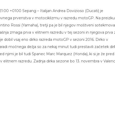
1:00 +0100 Sepang – Italijan Andrea Dovizioso (Ducati) je
vnega prvenstva v motociklizmu v razredu motoGP. Na preizkuš
alentino Rossi (Yamaha), tretji pa je bil njegov moštveni sotekmova
šnja zmaga prva v elitnem razredu v tej sezoni in njegova prva 
 ki je dobil vsaj eno dirko razreda motoGP v sezoni 2016. Dirko v
aradi močnega dežja so za nekaj minut tudi prestavili začetek dir
med njimi je bil tudi Španec Marc Marquez (Honda), ki si je že pred
 elitnem razredu. Zadnja dirka sezone bo 13. novembra v Valenci