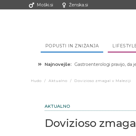
Moški.si
Ženska.si
POPUSTI IN ZNIŽANJA
LIFESTYL
Najnovejše:
Gastroenterologi pravijo, da j
Hibernacijska dieta: Zakaj je
Hudo
/
Aktualno
/
Dovizioso zmagal v Maleziji
AKTUALNO
Dovizioso zmagal