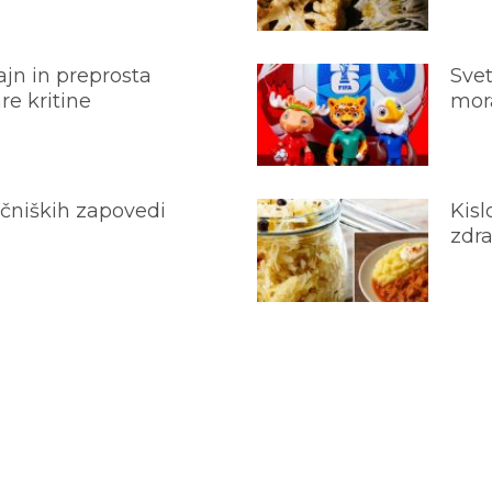
jn in preprosta
Svet
e kritine
mora
ečniških zapovedi
Kisl
zdra