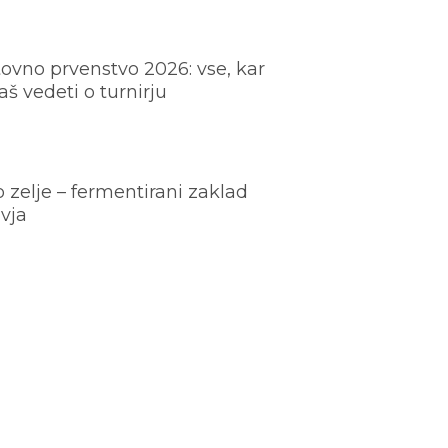
ovno prvenstvo 2026: vse, kar
š vedeti o turnirju
o zelje – fermentirani zaklad
vja