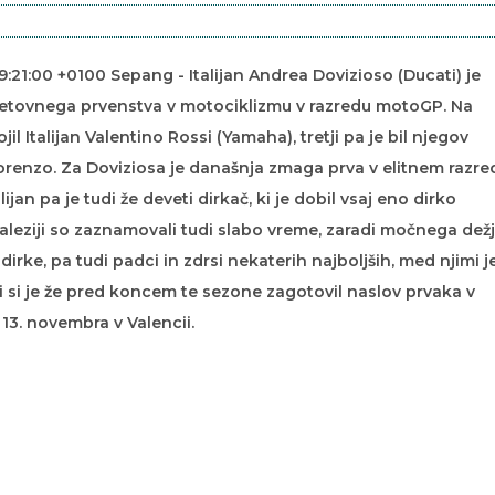
:21:00 +0100 Sepang - Italijan Andrea Dovizioso (Ducati) je
etovnega prvenstva v motociklizmu v razredu motoGP. Na
il Italijan Valentino Rossi (Yamaha), tretji pa je bil njegov
enzo. Za Doviziosa je današnja zmaga prva v elitnem razre
lijan pa je tudi že deveti dirkač, ki je dobil vsaj eno dirko
aleziji so zaznamovali tudi slabo vreme, zaradi močnega dež
dirke, pa tudi padci in zdrsi nekaterih najboljših, med njimi j
i si je že pred koncem te sezone zagotovil naslov prvaka v
13. novembra v Valencii.