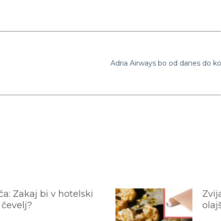
a: Zakaj bi v hotelski
Zvij
 čevelj?
olaj