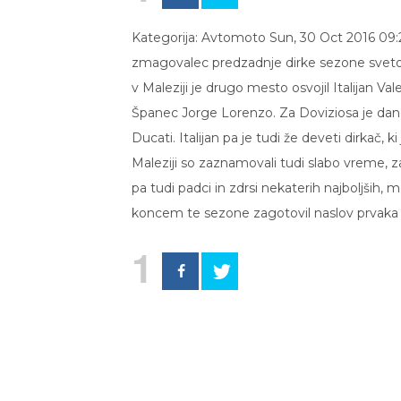
Kategorija: Avtomoto Sun, 30 Oct 2016 09:2
zmagovalec predzadnje dirke sezone sveto
v Maleziji je drugo mesto osvojil Italijan V
Španec Jorge Lorenzo. Za Doviziosa je dana
Ducati. Italijan pa je tudi že deveti dirkač,
Maleziji so zaznamovali tudi slabo vreme, z
pa tudi padci in zdrsi nekaterih najboljših, 
koncem te sezone zagotovil naslov prvaka v
1