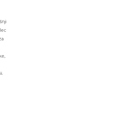
nji
lec
za
ke,
i.