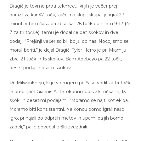
Dragić je tekmo proti tekmecu, ki jih je večer prej
porazil za kar 47 točk, začel na klopi, skupaj je igral 27
minut, v tem času pa zbral kar 26 točk ob metu 9-17 (4-
7 za tri točke), temu je dodal še pet skokov in dve
podaji. “Prejšnji večer so bili boljši od nas. Nocoj smo se
morali boriti,” je dejal Dragić. Tyler Herro je pri Miamiju
zbral 21 točk in 15 skokov, Bam Adebayo pa 22 točk,
deset podaj in osem skokov.
Pri Milwaukeeju, ki je v drugem polčasu vodil za 14 točk,
je prednjačil Giannis Antetokounmpo s 26 točkami, 13
skoki in desetimi podajami. “Moramo se najti kot ekipa.
Moramo biti konsistentni. Na koncu bomo igrali našo
igro, prihajali do odprtih metov in upam, da jih bomo
zadeli,” pa je povedal grški zvezdnik.