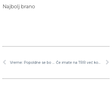
Najbolj brano
Vreme: Popoldne se bo delno razjasnilo
Če imate na TRR več kot 100.000 evrov, bo treba plačati