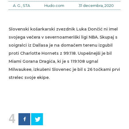
A. G., STA
Hudo.com
31 decembra, 2020
Slovenski košarkarski zvezdnik Luka Dončić ni imel
svojega večera v severnoameriški ligi NBA. Skupaj s
soigralci iz Dallasa je na domačem terenu izgubil
proti Charlotte Hornets z 99:118. Uspešnejši je bil
Miami Gorana Dragića, ki je s 119:108 ugnal
Milwaukee, izkušeni Slovenec je bil s 26 točkami prvi
strelec svoje ekipe.
4