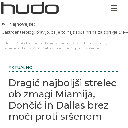
Najnovejše:
Gastroenterologi pravijo, da je to najslabša hrana za zdravje črev
Hibernacijska dieta: Zakaj je pred spanjem dobro pojesti žlico 
Hudo
/
Aktualno
/
Dragić najboljši strelec ob zmagi
Miamija, Dončić in Dallas brez moči proti sršenom
AKTUALNO
Dragić najboljši strelec
ob zmagi Miamija,
Dončić in Dallas brez
moči proti sršenom