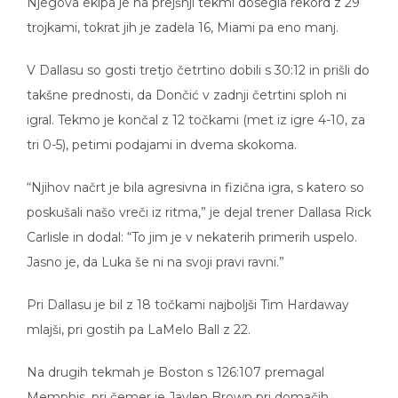
Njegova ekipa je na prejšnji tekmi dosegla rekord z 29
trojkami, tokrat jih je zadela 16, Miami pa eno manj.
V Dallasu so gosti tretjo četrtino dobili s 30:12 in prišli do
takšne prednosti, da Dončić v zadnji četrtini sploh ni
igral. Tekmo je končal z 12 točkami (met iz igre 4-10, za
tri 0-5), petimi podajami in dvema skokoma.
“Njihov načrt je bila agresivna in fizična igra, s katero so
poskušali našo vreči iz ritma,” je dejal trener Dallasa Rick
Carlisle in dodal: “To jim je v nekaterih primerih uspelo.
Jasno je, da Luka še ni na svoji pravi ravni.”
Pri Dallasu je bil z 18 točkami najboljši Tim Hardaway
mlajši, pri gostih pa LaMelo Ball z 22.
Na drugih tekmah je Boston s 126:107 premagal
Memphis, pri čemer je Jaylen Brown pri domačih