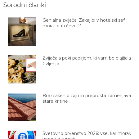
Sorodni članki
Genialna zvijača: Zakaj bi v hotelski sef
morali dati čevelj?
Zvijača s peki papirjem, ki vam bo olajšala
življenje
Brezčasen dizajn in preprosta zamenjava
stare kritine
Svetovno prvenstvo 2026: vse, kar moraš
vedeti o turnirju