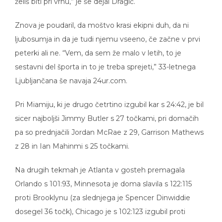
Znova je poudaril, da moštvo krasi ekipni duh, da ni
ljubosumja in da je tudi njemu vseeno, če začne v prvi
peterki ali ne. “Vem, da sem že malo v letih, to je
sestavni del športa in to je treba sprejeti,” 33-letnega
Ljubljančana še navaja 24ur.com.
Pri Miamiju, ki je drugo četrtino izgubil kar s 24:42, je bil
sicer najboljši Jimmy Butler s 27 točkami, pri domačih
pa so prednjačili Jordan McRae z 29, Garrison Mathews
z 28 in Ian Mahinmi s 25 točkami.
Na drugih tekmah je Atlanta v gosteh premagala
Orlando s 101:93, Minnesota je doma slavila s 122:115
proti Brooklynu (za slednjega je Spencer Dinwiddie
dosegel 36 točk), Chicago je s 102:123 izgubil proti
Milwaukeeju (Giannis Antetokounmpo 23 točk, 10