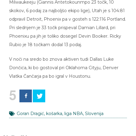
skokov, 6 podaj za najboljšo ekipo lige), Utah je s 104:81
odpravil Detroit, Phoenix pa v gosteh s 122:116 Portland.
Pri slednjem je 33 točk prispeval Damian Lillard, pri
Phoenixu pa jih je toliko dosegel Devin Booker. Ricky
Rubio je 18 točkam dodal 13 podaj.
V noči na sredo bo znova aktiven tudi Dallas Luke
Dončića, ki bo gostoval pri Oklahoma Cityju, Denver
Vlatka Čančarja pa bo igral v Houstonu.
5
Goran Dragić
,
košarka
,
liga NBA
,
Slovenija
Najbolj brano