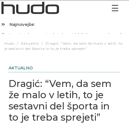
Najnovejše:
Hibernacijska dieta: Zakaj je pred spanjem dobro pojesti žlico 
Hudo
/
Aktualno
/
Dragić: “Vem, da sem že malo v letih, to
je sestavni del športa in to je treba sprejeti”
AKTUALNO
Dragić: “Vem, da sem
že malo v letih, to je
sestavni del športa in
to je treba sprejeti”