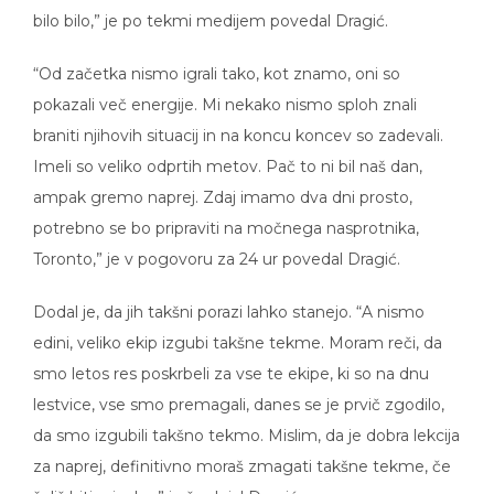
bilo bilo,” je po tekmi medijem povedal Dragić.
“Od začetka nismo igrali tako, kot znamo, oni so
pokazali več energije. Mi nekako nismo sploh znali
braniti njihovih situacij in na koncu koncev so zadevali.
Imeli so veliko odprtih metov. Pač to ni bil naš dan,
ampak gremo naprej. Zdaj imamo dva dni prosto,
potrebno se bo pripraviti na močnega nasprotnika,
Toronto,” je v pogovoru za 24 ur povedal Dragić.
Dodal je, da jih takšni porazi lahko stanejo. “A nismo
edini, veliko ekip izgubi takšne tekme. Moram reči, da
smo letos res poskrbeli za vse te ekipe, ki so na dnu
lestvice, vse smo premagali, danes se je prvič zgodilo,
da smo izgubili takšno tekmo. Mislim, da je dobra lekcija
za naprej, definitivno moraš zmagati takšne tekme, če
želiš biti pri vrhu,” je še dejal Dragić.