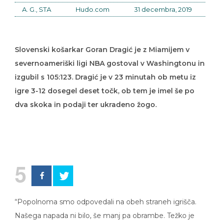
A. G., STA
Hudo.com
31 decembra, 2019
Slovenski košarkar Goran Dragić je z Miamijem v
severnoameriški ligi NBA gostoval v Washingtonu in
izgubil s 105:123. Dragić je v 23 minutah ob metu iz
igre 3-12 dosegel deset točk, ob tem je imel še po
dva skoka in podaji ter ukradeno žogo.
5
“Popolnoma smo odpovedali na obeh straneh igrišča.
Našega napada ni bilo, še manj pa obrambe. Težko je