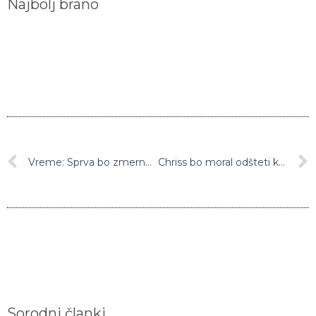
Vreme: Sprva bo zmerno do pretežno oblačno, čez dan se bo zjasnilo
Chriss bo moral odšteti kar zajeten kupček dolarjev za odrivanje Dončića
Sorodni članki