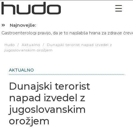
Najnovejše:
Gastroenterologi pravijo, da je to najslabša hrana za zdravje črev
Hibernacijska dieta: Zakaj je pred spanjem dobro pojesti žlico 
Hudo
/
Aktualno
/
Dunajski terorist napad izvedel z
jugoslovanskim orožjem
AKTUALNO
Dunajski terorist
napad izvedel z
jugoslovanskim
orožjem