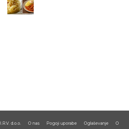
I.R.V. d.o.o.
O nas
Pogoji uporabe
Oglaševanje
O