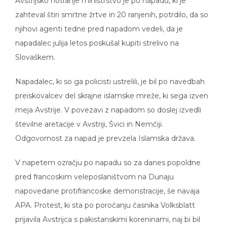
Avstrijsko notranje ministrstvo je po napadu, ki je
zahteval štiri smrtne žrtve in 20 ranjenih, potrdilo, da so
njihovi agenti tedne pred napadom vedeli, da je
napadalec julija letos poskušal kupiti strelivo na
Slovaškem.
Napadalec, ki so ga policisti ustrelili, je bil po navedbah
preiskovalcev del skrajne islamske mreže, ki sega izven
meja Avstrije. V povezavi z napadom so doslej izvedli
številne aretacije v Avstriji, Švici in Nemčiji.
Odgovornost za napad je prevzela Islamska država.
V napetem ozračju po napadu so za danes popoldne
pred francoskim veleposlaništvom na Dunaju
napovedane protifrancoske demonstracije, še navaja
APA. Protest, ki sta po poročanju časnika Volksblatt
prijavila Avstrijca s pakistanskimi koreninami, naj bi bil