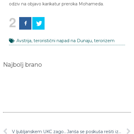
odziv na objavo karikatur preroka Mohameda.
2
Avstrija
,
teroristični napad na Dunaju
,
terorizem
Najbolj brano
V ljubljanskem UKC zagotovili nove zmogljivosti za covidne bolnike
Janša se poskuša rešiti iz jame, ki si jo je sam skopal