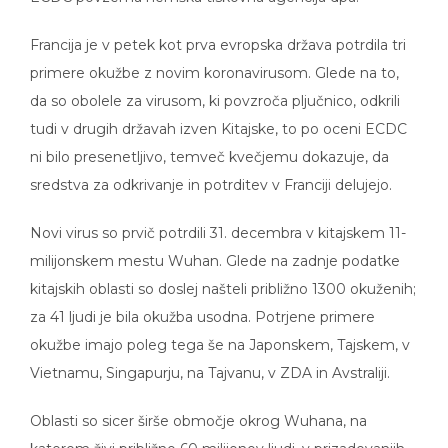
Francija je v petek kot prva evropska država potrdila tri
primere okužbe z novim koronavirusom. Glede na to,
da so obolele za virusom, ki povzroča pljučnico, odkrili
tudi v drugih državah izven Kitajske, to po oceni ECDC
ni bilo presenetljivo, temveč kvečjemu dokazuje, da
sredstva za odkrivanje in potrditev v Franciji delujejo.
Novi virus so prvič potrdili 31. decembra v kitajskem 11-
milijonskem mestu Wuhan. Glede na zadnje podatke
kitajskih oblasti so doslej našteli približno 1300 okuženih;
za 41 ljudi je bila okužba usodna. Potrjene primere
okužbe imajo poleg tega še na Japonskem, Tajskem, v
Vietnamu, Singapurju, na Tajvanu, v ZDA in Avstraliji.
Oblasti so sicer širše območje okrog Wuhana, na