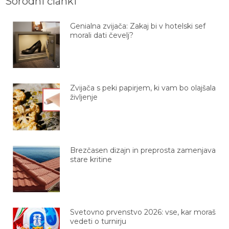
Sorodni članki
Genialna zvijača: Zakaj bi v hotelski sef
morali dati čevelj?
Zvijača s peki papirjem, ki vam bo olajšala
življenje
Brezčasen dizajn in preprosta zamenjava
stare kritine
Svetovno prvenstvo 2026: vse, kar moraš
vedeti o turnirju