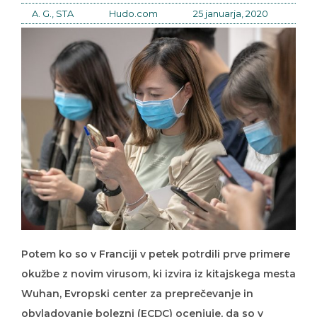
A. G., STA
Hudo.com
25 januarja, 2020
Potem ko so v Franciji v petek potrdili prve primere
okužbe z novim virusom, ki izvira iz kitajskega mesta
Wuhan, Evropski center za preprečevanje in
obvladovanje bolezni (ECDC) ocenjuje, da so v