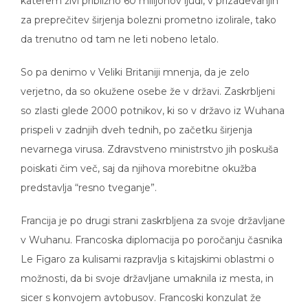
katerem živi približno 60 milijonov ljudi, v prizadevanjih
za preprečitev širjenja bolezni prometno izolirale, tako
da trenutno od tam ne leti nobeno letalo.
So pa denimo v Veliki Britaniji mnenja, da je zelo
verjetno, da so okužene osebe že v državi. Zaskrbljeni
so zlasti glede 2000 potnikov, ki so v državo iz Wuhana
prispeli v zadnjih dveh tednih, po začetku širjenja
nevarnega virusa. Zdravstveno ministrstvo jih poskuša
poiskati čim več, saj da njihova morebitne okužba
predstavlja “resno tveganje”.
Francija je po drugi strani zaskrbljena za svoje državljane
v Wuhanu. Francoska diplomacija po poročanju časnika
Le Figaro za kulisami razpravlja s kitajskimi oblastmi o
možnosti, da bi svoje državljane umaknila iz mesta, in
sicer s konvojem avtobusov. Francoski konzulat že