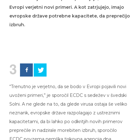
Evropi verjetni novi primeri. A kot zatrjujejo, imajo
evropske države potrebne kapacitete, da preprečijo
izbruh.
3
“Trenutno je verjetno, da se bodo v Evropi pojavili novi
uvoženi primeri,” je sporočil ECDC s sedežev v švedski
Solni. A ne glede na to, da glede virusa ostaja še veliko
neznank, evropske države razpolagajo z ustreznimi
kapacitetami, da bi lahko po odkritjih novih primerov
preprečile in nadzirale morebiten izbruh, sporočilo
ECDC povzema nemška tiskovna agencija dpa.