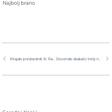
Najbolj brano
Kitajski predsednik Xi: Razmere so resne, virus se pospešeno širi
Slovenski skakalci tretji na ekipni tekmi svetovnega pokala v Zakopanah