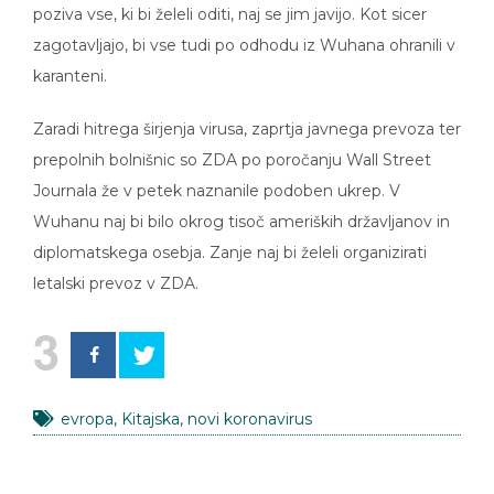
poziva vse, ki bi želeli oditi, naj se jim javijo. Kot sicer
zagotavljajo, bi vse tudi po odhodu iz Wuhana ohranili v
karanteni.
Zaradi hitrega širjenja virusa, zaprtja javnega prevoza ter
prepolnih bolnišnic so ZDA po poročanju Wall Street
Journala že v petek naznanile podoben ukrep. V
Wuhanu naj bi bilo okrog tisoč ameriških državljanov in
diplomatskega osebja. Zanje naj bi želeli organizirati
letalski prevoz v ZDA.
3
evropa
,
Kitajska
,
novi koronavirus