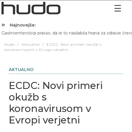
Najnovejše:
Gastroenterologi pravijo, da je to najslabša hrana za zdravje črev
Hibernacijska dieta: Zakaj je pred spanjem dobro pojesti žlico 
Hudo
/
Aktualno
/
ECDC: Novi primeri okužb s
koronavirusom v Evropi verjetni
AKTUALNO
ECDC: Novi primeri
okužb s
koronavirusom v
Evropi verjetni