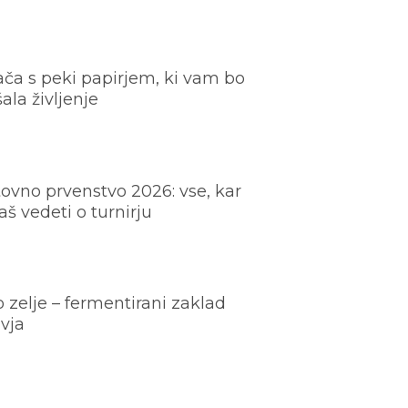
ača s peki papirjem, ki vam bo
šala življenje
ovno prvenstvo 2026: vse, kar
š vedeti o turnirju
o zelje – fermentirani zaklad
vja