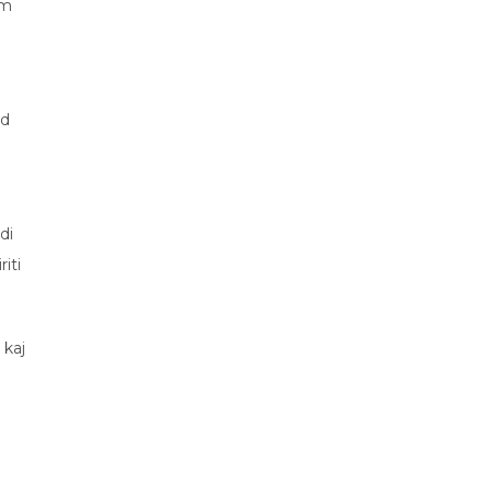
em
ad
di
iti
 kaj