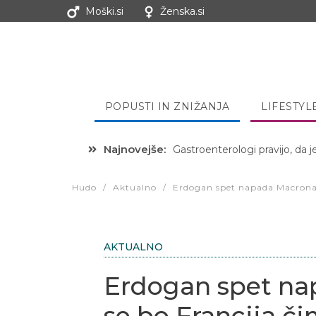
Moški.si
Ženska.si
POPUSTI IN ZNIŽANJA
LIFESTYL
Najnovejše:
Gastroenterologi pravijo, da j
Hibernacijska dieta: Zakaj je
Hudo
/
Aktualno
/
Erdogan spet napada Macrona: 
AKTUALNO
Erdogan spet na
se bo Francija či