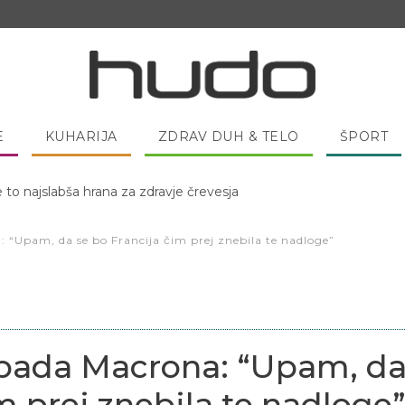
E
KUHARIJA
ZDRAV DUH & TELO
ŠPORT
e to najslabša hrana za zdravje črevesja
 pred spanjem dobro pojesti žlico medu?
“Upam, da se bo Francija čim prej znebila te nadloge”
pada Macrona: “Upam, d
m prej znebila te nadloge