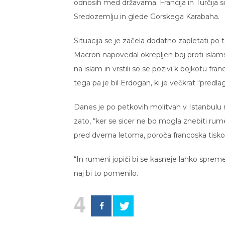
odnosih med državama. Francija in Turčija si 
Sredozemlju in glede Gorskega Karabaha.
Situacija se je začela dodatno zapletati po
Macron napovedal okrepljen boj proti isl
na islam in vrstili so se pozivi k bojkotu f
tega pa je bil Erdogan, ki je večkrat “predla
Danes je po petkovih molitvah v Istanbulu no
zato, “ker se sicer ne bo mogla znebiti rumeni
pred dvema letoma, poroča francoska tisko
“In rumeni jopiči bi se kasneje lahko spremeni
naj bi to pomenilo.
4