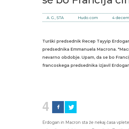
A. G., STA
Hudo.com
4 decem
Turški predsednik Recep Tayyip Erdogan je 
predsednika Emmanuela Macrona. "Macron
nevarno obdobje. Upam, da se bo Franci
francoskega predsednika izjavil Erdogan
4
Erdogan in Macron sta že nekaj časa vpleten