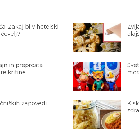
a: Zakaj bi v hotelski
Zvij
 čevelj?
olaj
jn in preprosta
Svet
e kritine
mora
ečniških zapovedi
Kisl
zdra