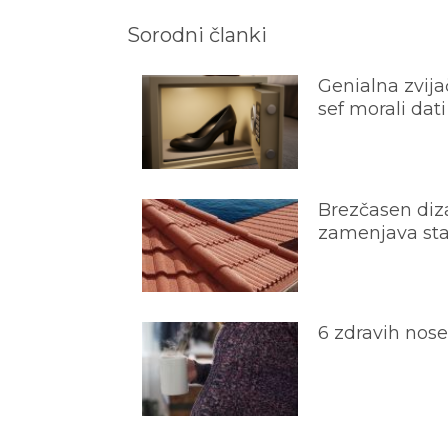
Sorodni članki
Genialna zvijač
sef morali dati
Brezčasen diza
zamenjava star
6 zdravih nos