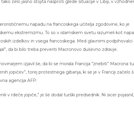
tako zelo jasno stojita nasproti glede situacije v Libiji, v vzhodn
 terorističnemu napadu na francoskega učitelja zgodovine, ko je
amskemu ekstremizmu. To so v islamskem svetu razumeli kot nap
rancoskih izdelkov in vsega francoskega. Med glavnimi podpihovalci
gal”, da bi bilo treba preveriti Macronovo duševno zdravje.
vinarjem izjavil še, da bi se morala Francija “znebiti” Macrona tu
h jopičev”, torej protestnega gibanja, ki se je v Franciji začelo šir
vna agencija AFP.
li v rdeče jopiče,” je še dodal turški predsednik. Ni sicer pojasnil,