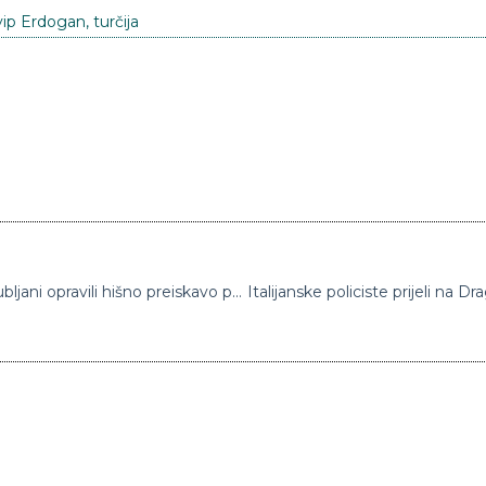
ip Erdogan
,
turčija
Policisti v povezavi z nasilnimi izgredi v Ljubljani opravili hišno preiskavo pri 39-letniku
Italijanske policiste prijeli n