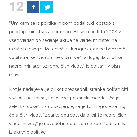
12
“Umikam se iz politike in bom podal tudi odstop s
položaja ministra za obrambo. Bil sem od leta 2004 v
vseh vladah do sedanje aktualne vlade, minister na
različnih resorjih. Po odločitvi kongresa, da ne bom več
vodil stranke DeSUS, ne vidim več razloga, da bi bil se
naprej minister oziroma član vlade,” je pojasnil v pisni
izjavi.
Kot je nadaljeval, je bil kot predsednik stranke dolžan biti
v vladi, tudi takrat, ko je imel poslanski mandat, če je
želel kaj doseči za upokojence, saj je to mogoče samo,
če si član vlade. “Zdaj te potrebe, da bi bil še naprej član
vlade, ni več,” je navedel in dodal, da se zato tudi umika
iz aktivne politike.