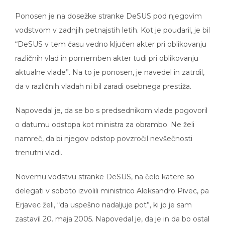
Ponosen je na dosežke stranke DeSUS pod njegovim
vodstvom v zadnjih petnajstih letih. Kot je poudaril, je bil
“DeSUS v tem času vedno ključen akter pri oblikovanju
različnih vlad in pomemben akter tudi pri oblikovanju
aktualne vlade”. Na to je ponosen, je navedel in zatrdil,
da v različnih vladah ni bil zaradi osebnega prestiža.
Napovedal je, da se bo s predsednikom vlade pogovoril
o datumu odstopa kot ministra za obrambo. Ne želi
namreč, da bi njegov odstop povzročil nevšečnosti
trenutni vladi.
Novemu vodstvu stranke DeSUS, na čelo katere so
delegati v soboto izvolili ministrico Aleksandro Pivec, pa
Erjavec želi, “da uspešno nadaljuje pot”, ki jo je sam
zastavil 20. maja 2005. Napovedal je, da je in da bo ostal