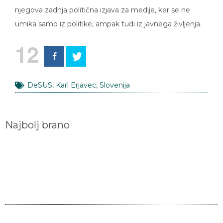
njegova zadnja politična izjava za medije, ker se ne
umika samo iz politike, ampak tudi iz javnega življenja.
12
DeSUS
,
Karl Erjavec
,
Slovenija
Najbolj brano