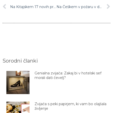
Na Kitajskem 17 novih primerov skrivnostne pljučnice
Na Češkem v požaru v domu za duševno in telesno prizadete najmanj osem mrtvih, več huje poškodovanih
Sorodni članki
Genialna zvijača: Zakaj bi v hotelski sef
morali dati čevelj?
Zvijača s peki papirjem, ki vam bo olajšala
življenje