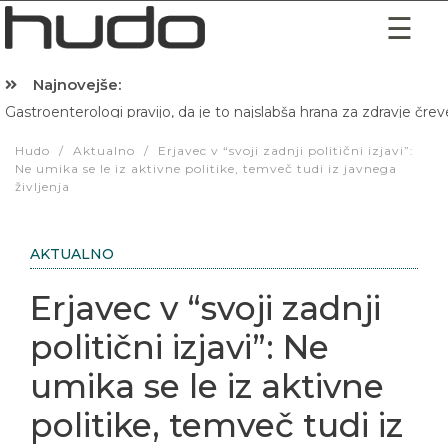
Najnovejše:
Gastroenterologi pravijo, da je to najslabša hrana za zdravje črev
Hibernacijska dieta: Zakaj je pred spanjem dobro pojesti žlico 
Hudo
/
Aktualno
/
Erjavec v “svoji zadnji politični izjavi”:
Ne umika se le iz aktivne politike, temveč tudi iz javnega
življenja
AKTUALNO
Erjavec v “svoji zadnji
politični izjavi”: Ne
umika se le iz aktivne
politike, temveč tudi iz