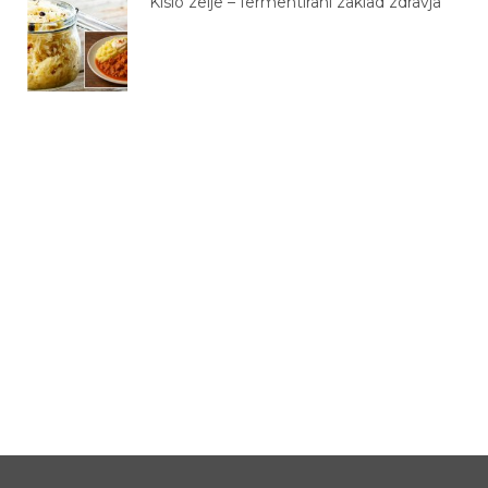
Kislo zelje – fermentirani zaklad zdravja