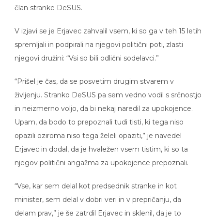
član stranke DeSUS.
V izjavi se je Erjavec zahvalil vsem, ki so ga v teh 15 letih
spremljali in podpirali na njegovi politični poti, zlasti
njegovi družini: “Vsi so bili odlični sodelavci.”
“Prišel je čas, da se posvetim drugim stvarem v
življenju. Stranko DeSUS pa sem vedno vodil s srčnostjo
in neizmerno voljo, da bi nekaj naredil za upokojence.
Upam, da bodo to prepoznali tudi tisti, ki tega niso
opazili oziroma niso tega želeli opaziti,” je navedel
Erjavec in dodal, da je hvaležen vsem tistim, ki so ta
njegov politični angažma za upokojence prepoznali.
“Vse, kar sem delal kot predsednik stranke in kot
minister, sem delal v dobri veri in v prepričanju, da
delam prav,” je še zatrdil Erjavec in sklenil, da je to