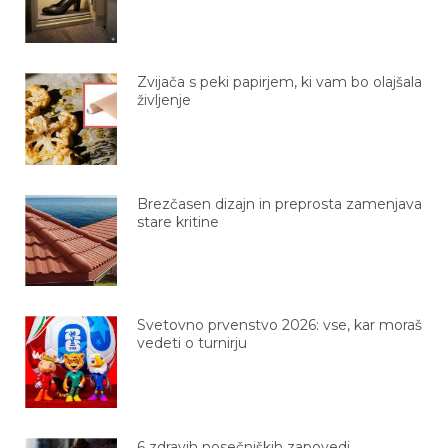
Zvijača s peki papirjem, ki vam bo olajšala
življenje
Brezčasen dizajn in preprosta zamenjava
stare kritine
Svetovno prvenstvo 2026: vse, kar moraš
vedeti o turnirju
6 zdravih nosečniških zapovedi