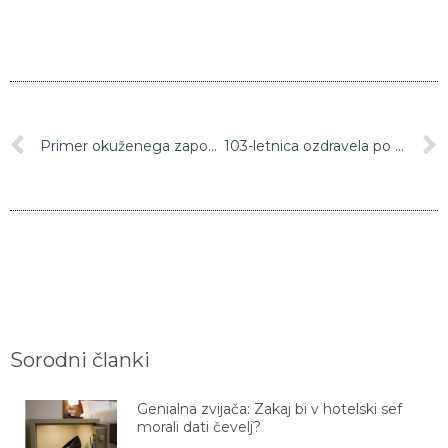
Primer okuženega zaposlenega tudi v celjskem zdravstvenem domu
103-letnica ozdravela po okužbi z novim koronavirusom
Sorodni članki
Genialna zvijača: Zakaj bi v hotelski sef
morali dati čevelj?