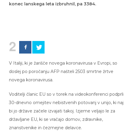
konec lanskega leta izbruhnil, pa 3384.
2
V Italiji, ki je žarišče novega koronavirusa v Evropi, so
doslej po poročanju AFP našteli 2503 smrtne žrtve
novega koronavirusa.
Voditelji članic EU so v torek na videokonferenci podprli
30-dnevno omejitev nebistvenih potovanj v unijo, ki naj
bi jo države začele izvajati takoj. Izjeme veljajo le za
državljane EU, ki se vračajo domov, zdravnike,
znanstvenike in čezmejne delavce.