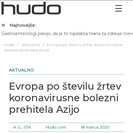
Najnovejše:
Gastroenterologi pravijo, da je to najslabša hrana za zdravje črev
Hibernacijska dieta: Zakaj je pred spanjem dobro pojesti žlico 
Hudo
/
Aktualno
/
Evropa po številu žrtev koronavirusne
bolezni prehitela Azijo
AKTUALNO
Evropa po številu žrtev
koronavirusne bolezni
prehitela Azijo
A. G., STA
Hudo.com
18 marca, 2020