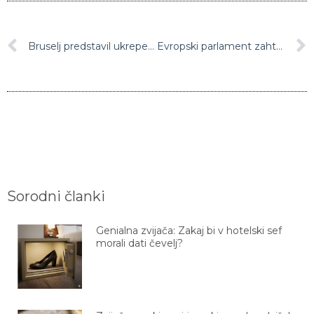
Bruselj predstavil ukrepe za učinkovitejše vračanje nezakonitih migrantov
Evropski parlament zahteva začasno uvedbo vizumov za ameriške državljane
Sorodni članki
Genialna zvijača: Zakaj bi v hotelski sef
morali dati čevelj?