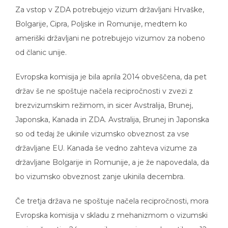
Za vstop v ZDA potrebujejo vizum državljani Hrvaške,
Bolgarije, Cipra, Poljske in Romunije, medtem ko
ameriški državljani ne potrebujejo vizumov za nobeno
od članic unije.
Evropska komisija je bila aprila 2014 obveščena, da pet
držav še ne spoštuje načela recipročnosti v zvezi z
brezvizumskim režimom, in sicer Avstralija, Brunej,
Japonska, Kanada in ZDA. Avstralija, Brunej in Japonska
so od tedaj že ukinile vizumsko obveznost za vse
državljane EU. Kanada še vedno zahteva vizume za
državljane Bolgarije in Romunije, a je že napovedala, da
bo vizumsko obveznost zanje ukinila decembra.
Če tretja država ne spoštuje načela recipročnosti, mora
Evropska komisija v skladu z mehanizmom o vizumski