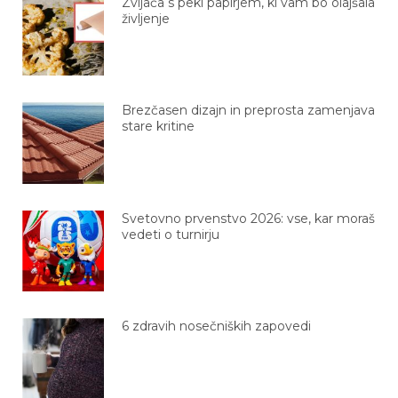
Zvijača s peki papirjem, ki vam bo olajšala
življenje
Brezčasen dizajn in preprosta zamenjava
stare kritine
Svetovno prvenstvo 2026: vse, kar moraš
vedeti o turnirju
6 zdravih nosečniških zapovedi