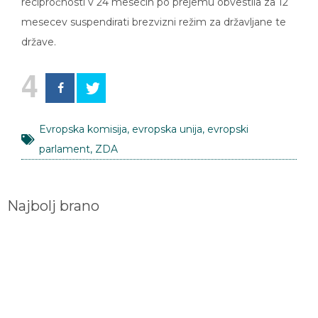
recipročnosti v 24 mesecih po prejemu obvestila za 12
mesecev suspendirati brezvizni režim za državljane te
države.
4
Evropska komisija
,
evropska unija
,
evropski
parlament
,
ZDA
Najbolj brano