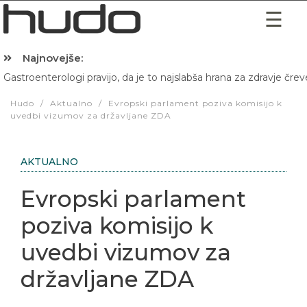
Najnovejše:
Gastroenterologi pravijo, da je to najslabša hrana za zdravje črev
Hibernacijska dieta: Zakaj je pred spanjem dobro pojesti žlico 
Hudo
/
Aktualno
/
Evropski parlament poziva komisijo k
uvedbi vizumov za državljane ZDA
AKTUALNO
Evropski parlament
poziva komisijo k
uvedbi vizumov za
državljane ZDA