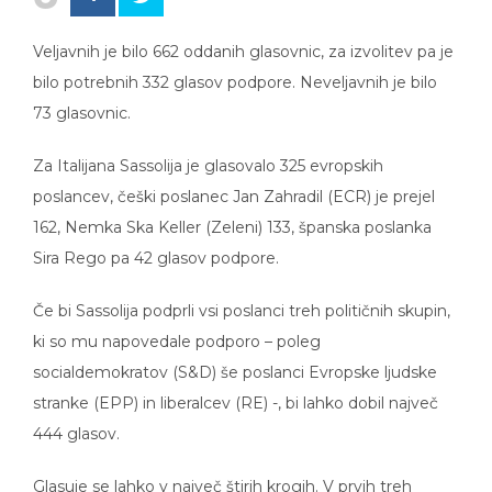
Veljavnih je bilo 662 oddanih glasovnic, za izvolitev pa je
bilo potrebnih 332 glasov podpore. Neveljavnih je bilo
73 glasovnic.
Za Italijana Sassolija je glasovalo 325 evropskih
poslancev, češki poslanec Jan Zahradil (ECR) je prejel
162, Nemka Ska Keller (Zeleni) 133, španska poslanka
Sira Rego pa 42 glasov podpore.
Če bi Sassolija podprli vsi poslanci treh političnih skupin,
ki so mu napovedale podporo – poleg
socialdemokratov (S&D) še poslanci Evropske ljudske
stranke (EPP) in liberalcev (RE) -, bi lahko dobil največ
444 glasov.
Glasuje se lahko v največ štirih krogih. V prvih treh