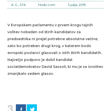
A. G., STA
Hudo.com
3 julija, 2019
V Evropskem parlamentu v prvem krogu tajnih
volitev nobeden od štirih kandidatov za
predsednika ni prejel potrebne absolutne večine,
zato bo potreben drugi krog, v katerem bodo
evropski poslanci glasovali o istih štirih kandidatih.
Največjo podporo je dobil kandidat
socialdemokratov David Sassoli, ki mu je za izvolitev
zmanjkalo sedem glasov.
3