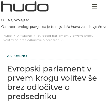
Najnovejše:
Gastroenterologi pravijo, da je to najslabša hrana za zdravje črev
Hibernacijska dieta: Zakaj je pred spanjem dobro pojesti žlico 
Hudo
/
Aktualno
/
Evropski parlament v prvem krogu
volitev še brez odločitve o predsedniku
AKTUALNO
Evropski parlament v
prvem krogu volitev še
brez odločitve o
predsedniku