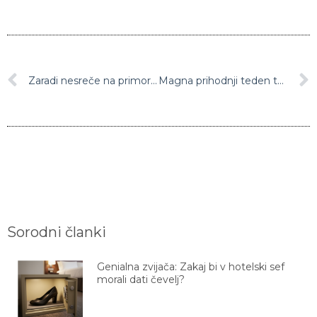
Zaradi nesreče na primorski avtocesti 12-kilometrski zastoj
Magna prihodnji teden tudi uradno odpira hoško lakirnico
Sorodni članki
Genialna zvijača: Zakaj bi v hotelski sef
morali dati čevelj?