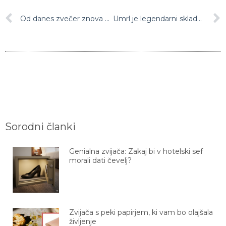
Od danes zvečer znova prepoved prehajanja med občinami, spremenjen tudi režim na mejah
Umrl je legendarni skladatelj in dirigent Mojmir Sepe
Sorodni članki
Genialna zvijača: Zakaj bi v hotelski sef
morali dati čevelj?
Zvijača s peki papirjem, ki vam bo olajšala
življenje