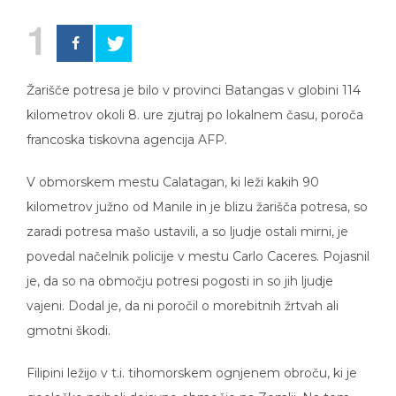
1
Žarišče potresa je bilo v provinci Batangas v globini 114
kilometrov okoli 8. ure zjutraj po lokalnem času, poroča
francoska tiskovna agencija AFP.
V obmorskem mestu Calatagan, ki leži kakih 90
kilometrov južno od Manile in je blizu žarišča potresa, so
zaradi potresa mašo ustavili, a so ljudje ostali mirni, je
povedal načelnik policije v mestu Carlo Caceres. Pojasnil
je, da so na območju potresi pogosti in so jih ljudje
vajeni. Dodal je, da ni poročil o morebitnih žrtvah ali
gmotni škodi.
Filipini ležijo v t.i. tihomorskem ognjenem obroču, ki je