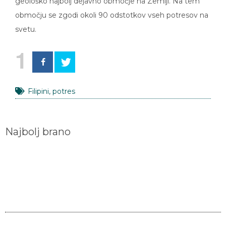
geološko najbolj dejavno območje na Zemlji. Na tem
območju se zgodi okoli 90 odstotkov vseh potresov na
svetu.
1
Filipini
,
potres
Najbolj brano