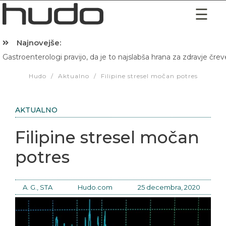
Najnovejše:
Gastroenterologi pravijo, da je to najslabša hrana za zdravje črev
Hibernacijska dieta: Zakaj je pred spanjem dobro pojesti žlico 
Hudo
/
Aktualno
/
Filipine stresel močan potres
AKTUALNO
Filipine stresel močan
potres
A. G., STA
Hudo.com
25 decembra, 2020