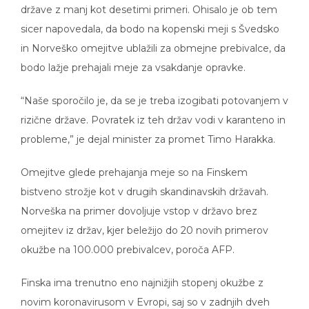
sicer napovedala, da bodo na kopenski meji s Švedsko
in Norveško omejitve ublažili za obmejne prebivalce, da
bodo lažje prehajali meje za vsakdanje opravke.
“Naše sporočilo je, da se je treba izogibati potovanjem v
rizične države. Povratek iz teh držav vodi v karanteno in
probleme,” je dejal minister za promet Timo Harakka.
Omejitve glede prehajanja meje so na Finskem
bistveno strožje kot v drugih skandinavskih državah.
Norveška na primer dovoljuje vstop v državo brez
omejitev iz držav, kjer beležijo do 20 novih primerov
okužbe na 100.000 prebivalcev, poroča AFP.
Finska ima trenutno eno najnižjih stopenj okužbe z
novim koronavirusom v Evropi, saj so v zadnjih dveh