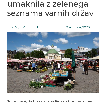
umaknila z zelenega
seznama varnih držav
M. N., STA
Hudo.com
19 avgusta, 2020
To pomeni, da bo vstop na Finsko brez omejitev
mogoč le za potnike iz peščice evropskih držav, je