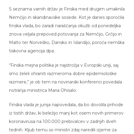
S seznama varnih držav je Finska med drugim umaknila
Nemčijo in skandinavske sosede. Kot je danes sporočila
finska vlada, bo zaradi naraščanja okužb od ponedeljka
znova veljala prepoved potovanja za Nemčijo, Grčijo in
Malto ter Norveško, Dansko in Islandijo, poroča nemška
tiskovna agencija dpa.
“Finska mejna politika je najstrožja v Evropski uniji, saj
smo želeli ohraniti razmeroma dobre epidemiološke
razmere,” je ob tem na novinarski konferenci povedala
notranja ministrica Maria Ohisalo.
Finska vlada je junija napovedala, da bo dovolila prihode
iz tistih držav, ki beležijo manj kot osem novih primerov
koronavirusa na 100.000 prebivalcev v zadnjih dveh
tednih. Kljub temu so ministri zdaj naredili izjeme za
države z manj kot desetimi primeri. Ohisalo je ob tem