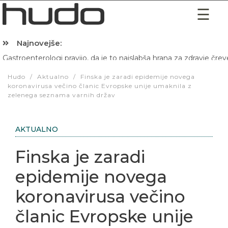
Najnovejše:
Hibernacijska dieta: Zakaj je pred spanjem dobro pojesti žlico 
Hudo
/
Aktualno
/
Finska je zaradi epidemije novega
koronavirusa večino članic Evropske unije umaknila z
zelenega seznama varnih držav
AKTUALNO
Finska je zaradi
epidemije novega
koronavirusa večino
članic Evropske unije