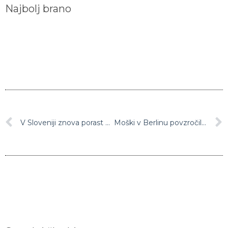
Najbolj brano
V Sloveniji znova porast okužb, vse več ljudi v bolnišnici
Moški v Berlinu povzročil več nesreč, v katerih je bilo poškodovanih šest ljudi, šlo naj bi za islamskega skrajneža
Sorodni članki