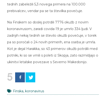
tednih zabeležili 5,3 novega primera na 100.000
prebivalcev, vendar pa se ta številka povečuje.
Na Finskem so doslej potrdili 7776 okužb z novim
koronavirusom, zaradi covida-19 je umrlo 334 ljudi. V
zadnjih nekaj tednih se število okužb povečuje, v torek
pa so poročali o 24 novih primerih, ena oseba je umrla.
Kot je dejal Harakka, so 43 primerov okužb potrdili med
potniki, ki so se vrnili s poleti iz Skopja, zato razmišljajo o
ukinitvi letalske povezave s Severno Makedonijo.
5
Finska
,
koronavirus