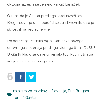
oktobra razrešila še Jernejo Farkaš Lainšček.
O tem, da je Gantar predlagal vladi razrešitev
Bregantove, je sicer poročal spletni Dnevnik, ki se je
skliceval na neuradne vire.
Po poročanju časnika naj bi Gantar za novega
državnega sekretarja predlagal vidnega člana DeSUS
Uroša Prikla, ki se ga je omenjalo tudi kot možnega
vodjo urada za demografijo.
6
ministrstvo za zdravje
,
Slovenija
,
Tina Bregant
,
Tomaž Gantar