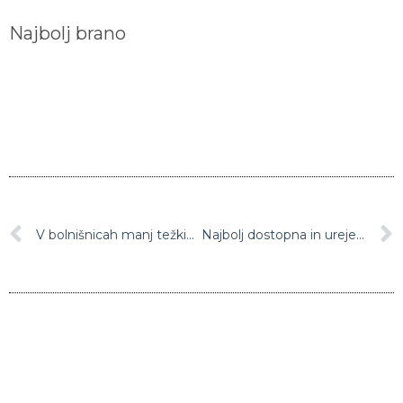
Najbolj brano
V bolnišnicah manj težkih covidnih bolnikov, prav tako manj kršitev protikoronskih ukrepov
Najbolj dostopna in urejena javna stranišča so v Ljubljani in Krškem, najslabša pa v Novi Gorici in Laškem