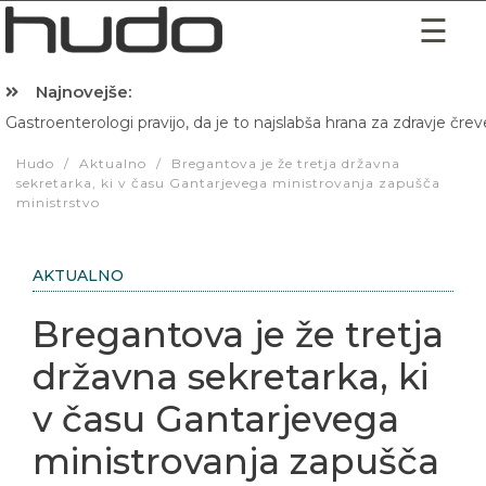
Najnovejše:
Gastroenterologi pravijo, da je to najslabša hrana za zdravje črev
Hibernacijska dieta: Zakaj je pred spanjem dobro pojesti žlico 
Hudo
/
Aktualno
/
Bregantova je že tretja državna
sekretarka, ki v času Gantarjevega ministrovanja zapušča
ministrstvo
AKTUALNO
Bregantova je že tretja
državna sekretarka, ki
v času Gantarjevega
ministrovanja zapušča