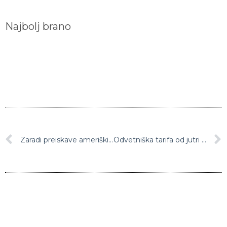
Najbolj brano
Zaradi preiskave ameriških vojnih zločinov ZDA odvzele vizum glavni tožilki ICC
Odvetniška tarifa od jutri naprej višja za 30 odstotkov