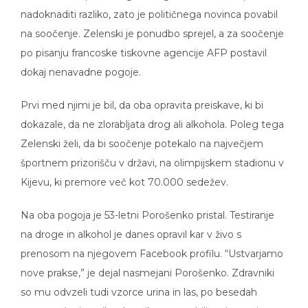
nadoknaditi razliko, zato je političnega novinca povabil
na soočenje. Zelenski je ponudbo sprejel, a za soočenje
po pisanju francoske tiskovne agencije AFP postavil
dokaj nenavadne pogoje.
Prvi med njimi je bil, da oba opravita preiskave, ki bi
dokazale, da ne zlorabljata drog ali alkohola. Poleg tega
Zelenski želi, da bi soočenje potekalo na največjem
športnem prizorišču v državi, na olimpijskem stadionu v
Kijevu, ki premore več kot 70.000 sedežev.
Na oba pogoja je 53-letni Porošenko pristal. Testiranje
na droge in alkohol je danes opravil kar v živo s
prenosom na njegovem Facebook profilu. “Ustvarjamo
nove prakse,” je dejal nasmejani Porošenko. Zdravniki
so mu odvzeli tudi vzorce urina in las, po besedah