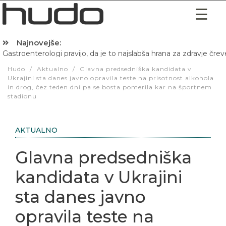
Najnovejše:
Gastroenterologi pravijo, da je to najslabša hrana za zdravje črev
Hudo
/
Aktualno
/
Glavna predsedniška kandidata v
Ukrajini sta danes javno opravila teste na prisotnost alkohola
in drog, čez teden dni pa se bosta pomerila kar na športnem
stadionu
AKTUALNO
Glavna predsedniška
kandidata v Ukrajini
sta danes javno
opravila teste na