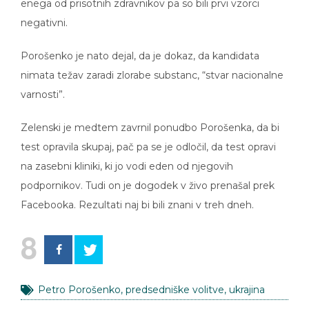
enega od prisotnih zdravnikov pa so bili prvi vzorci
negativni.
Porošenko je nato dejal, da je dokaz, da kandidata
nimata težav zaradi zlorabe substanc, “stvar nacionalne
varnosti”.
Zelenski je medtem zavrnil ponudbo Porošenka, da bi
test opravila skupaj, pač pa se je odločil, da test opravi
na zasebni kliniki, ki jo vodi eden od njegovih
podpornikov. Tudi on je dogodek v živo prenašal prek
Facebooka. Rezultati naj bi bili znani v treh dneh.
8
Petro Porošenko
,
predsedniške volitve
,
ukrajina