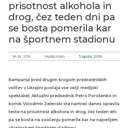
prisotnost alkohola in
drog, čez teden dni pa
se bosta pomerila kar
na športnem stadionu
M. N., STA
Hudo.com
5 aprila, 2019
Kampanja pred drugim krogom predsedniških
volitev v Ukrajini postaja vse večji medijski
spektakel. Aktualni predsednik Petro Porošenko in
komik Volodimir Zelenski sta namreč danes opravila
teste na prisotnost alkohola in drog, čez teden dni
pa se bosta na soočenju pomerila kar na največjem
ukrajinskem športnem stadionu.