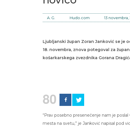
A. G.
Hudo.com
13 novembra,
Ljubljanski župan Zoran Janković se je od
18. novembra, znova potegoval za župana
košarkarskega zvezdnika Gorana Dragić
80
“Prav posebno presenečenje nam je poslal G
mesta na svetu,” je Janković napisal pod vi