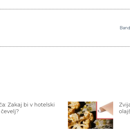
Bande
a: Zakaj bi v hotelski
Zvij
 čevelj?
olaj