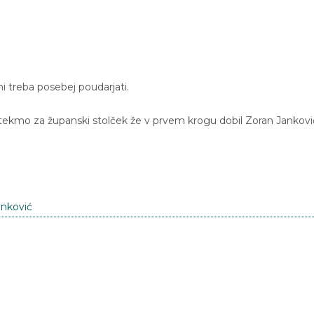
i treba posebej poudarjati.
o tekmo za županski stolček že v prvem krogu dobil Zoran Jankovi
anković