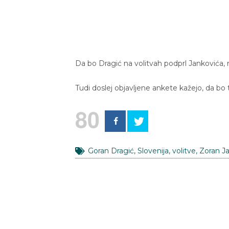
Da bo Dragić na volitvah podprl Jankovića, n
Tudi doslej objavljene ankete kažejo, da b
80
Goran Dragić
,
Slovenija
,
volitve
,
Zoran J