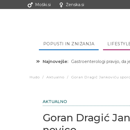
Moški.si
Ženska.si
POPUSTI IN ZNIŽANJA
LIFESTYL
Najnovejše:
Gastroenterologi pravijo, da j
Hibernacijska dieta: Zakaj je
Hudo
/
Aktualno
/
Goran Dragić Jankoviću sporoč
AKTUALNO
Goran Dragić Jan
novico