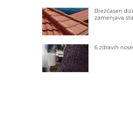
Brezčasen diza
zamenjava star
6 zdravih nos