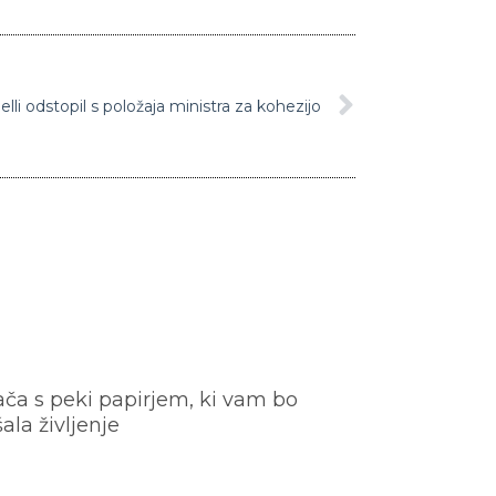
lli odstopil s položaja ministra za kohezijo
ača s peki papirjem, ki vam bo
šala življenje