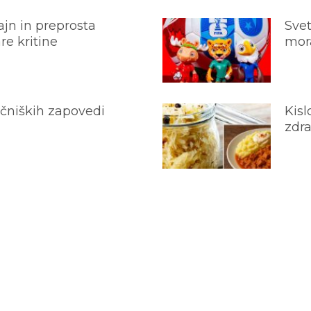
jn in preprosta
Svet
e kritine
mora
ečniških zapovedi
Kisl
zdra