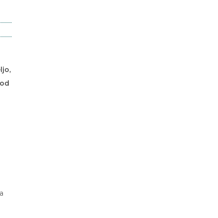
ljo,
 od
a