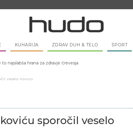
E
KUHARIJA
ZDRAV DUH & TELO
ŠPORT
e to najslabša hrana za zdravje črevesja
 pred spanjem dobro pojesti žlico medu?
il veselo novico
koviću sporočil veselo