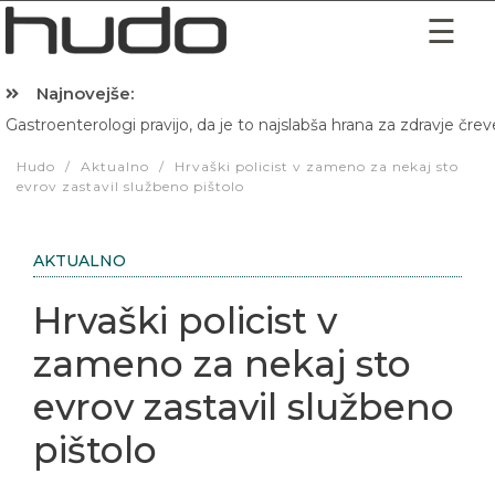
Najnovejše:
Gastroenterologi pravijo, da je to najslabša hrana za zdravje črev
Hibernacijska dieta: Zakaj je pred spanjem dobro pojesti žlico 
Hudo
/
Aktualno
/
Hrvaški policist v zameno za nekaj sto
evrov zastavil službeno pištolo
AKTUALNO
Hrvaški policist v
zameno za nekaj sto
evrov zastavil službeno
pištolo