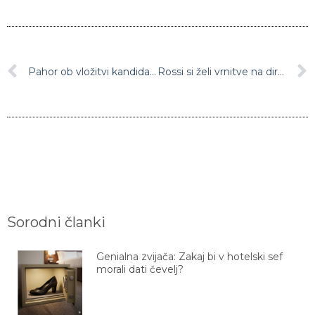
Pahor ob vložitvi kandidature: Imam dober občutek
Rossi si želi vrnitve na dirkališča že konec tedna
Sorodni članki
Genialna zvijača: Zakaj bi v hotelski sef
morali dati čevelj?