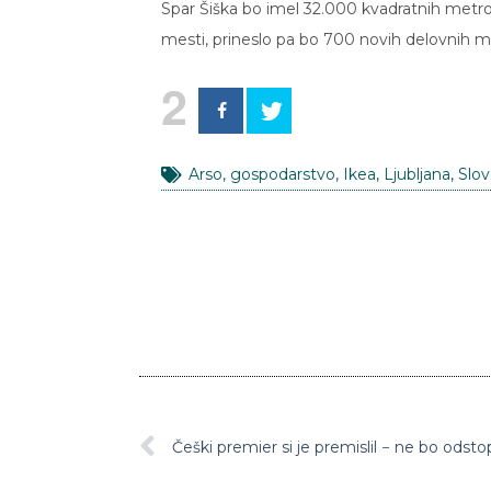
Spar Šiška bo imel 32.000 kvadratnih metrov
mesti, prineslo pa bo 700 novih delovnih m
2
Arso
,
gospodarstvo
,
Ikea
,
Ljubljana
,
Slov
Češki premier si je premislil − ne bo odstop