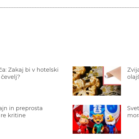
a: Zakaj bi v hotelski
Zvij
 čevelj?
olaj
jn in preprosta
Svet
e kritine
mora