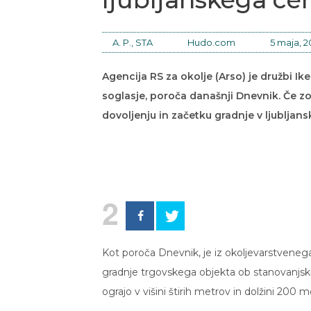
A. P., STA
Hudo.com
5 maja, 2
Agencija RS za okolje (Arso) je družbi I
soglasje, poroča današnji Dnevnik. Če z
dovoljenju in začetku gradnje v ljubljan
2
Kot poroča Dnevnik, je iz okoljevarstveneg
gradnje trgovskega objekta ob stanovanjskih 
ograjo v višini štirih metrov in dolžini 200 m