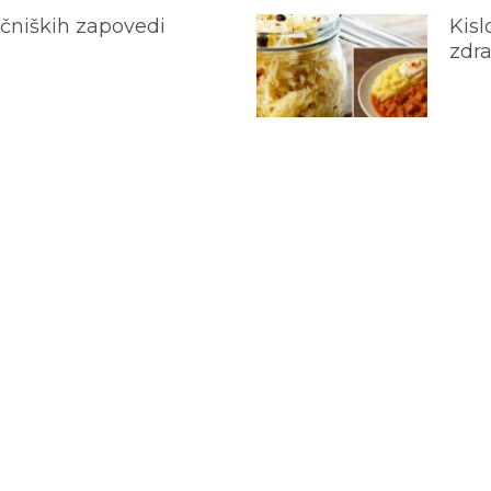
ečniških zapovedi
Kisl
zdra