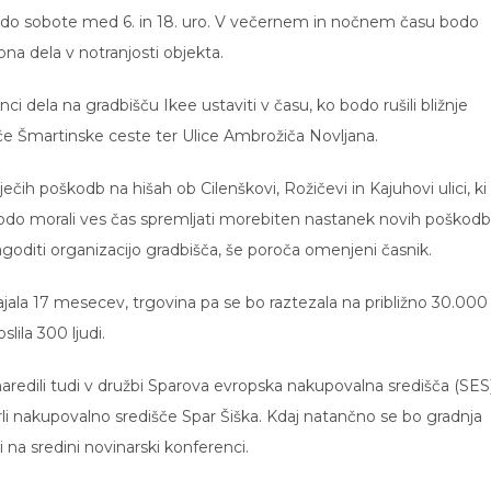
a do sobote med 6. in 18. uro. V večernem in nočnem času bodo
pna dela v notranjosti objekta.
nci dela na gradbišču Ikee ustaviti v času, ko bodo rušili bližnje
išče Šmartinske ceste ter Ulice Ambrožiča Novljana.
ečih poškodb na hišah ob Cilenškovi, Rožičevi in Kajuhovi ulici, ki
 bodo morali ves čas spremljati morebiten nastanek novih poškodb
lagoditi organizacijo gradbišča, še poroča omenjeni časnik.
rajala 17 mesecev, trgovina pa se bo raztezala na približno 30.000
lila 300 ljudi.
naredili tudi v družbi Sparova evropska nakupovalna središča (SES)
li nakupovalno središče Spar Šiška. Kdaj natančno se bo gradnja
 na sredini novinarski konferenci.