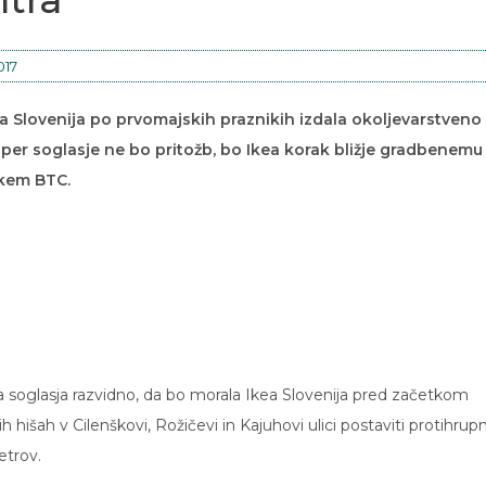
017
kea Slovenija po prvomajskih praznikih izdala okoljevarstveno
oper soglasje ne bo pritožb, bo Ikea korak bližje gradbenemu
skem BTC.
a soglasja razvidno, da bo morala Ikea Slovenija pred začetkom
hišah v Cilenškovi, Rožičevi in Kajuhovi ulici postaviti protihrup
etrov.