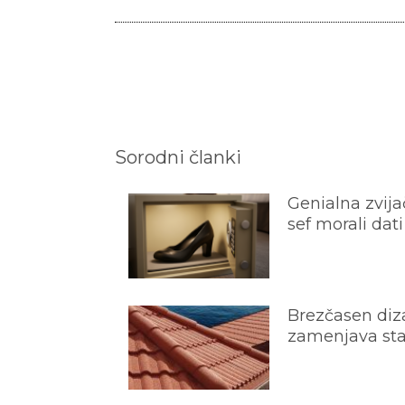
Sorodni članki
Genialna zvijač
sef morali dati
Brezčasen diza
zamenjava star