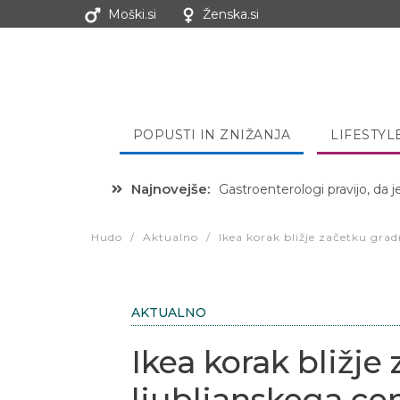
Moški.si
Ženska.si
POPUSTI IN ZNIŽANJA
LIFESTYL
Najnovejše:
Gastroenterologi pravijo, da j
Hibernacijska dieta: Zakaj je
Hudo
/
Aktualno
/
Ikea korak bližje začetku grad
AKTUALNO
Ikea korak bližje
ljubljanskega ce