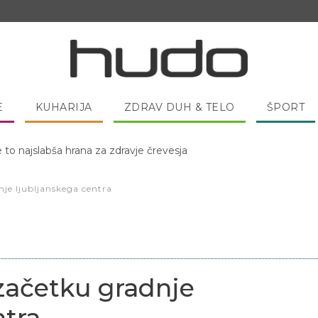
E
KUHARIJA
ZDRAV DUH & TELO
ŠPORT
e to najslabša hrana za zdravje črevesja
 pred spanjem dobro pojesti žlico medu?
nje ljubljanskega centra
 začetku gradnje
ntra