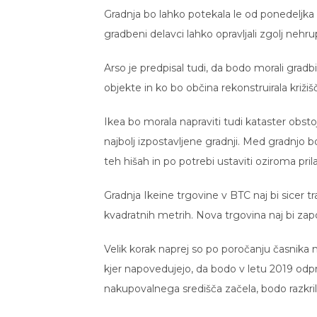
Gradnja bo lahko potekala le od ponedeljk
gradbeni delavci lahko opravljali zgolj nehru
Arso je predpisal tudi, da bodo morali gradbi
objekte in ko bo občina rekonstruirala križ
Ikea bo morala napraviti tudi kataster obstoj
najbolj izpostavljene gradnji. Med gradnjo
teh hišah in po potrebi ustaviti oziroma pri
Gradnja Ikeine trgovine v BTC naj bi sicer t
kvadratnih metrih. Nova trgovina naj bi zapos
Velik korak naprej so po poročanju časnika 
kjer napovedujejo, da bodo v letu 2019 odpr
nakupovalnega središča začela, bodo razkrili