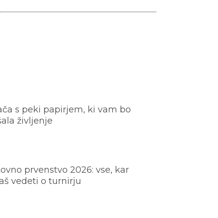
ača s peki papirjem, ki vam bo
šala življenje
ovno prvenstvo 2026: vse, kar
š vedeti o turnirju