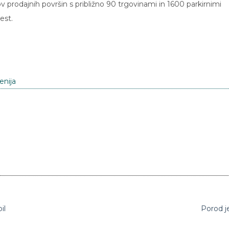
 prodajnih površin s približno 90 trgovinami in 1600 parkirnimi
est.
enija
il
Porod je