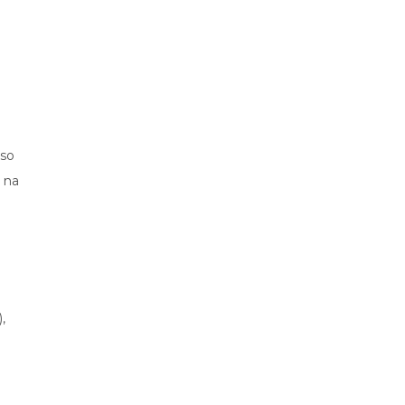
 so
 na
,