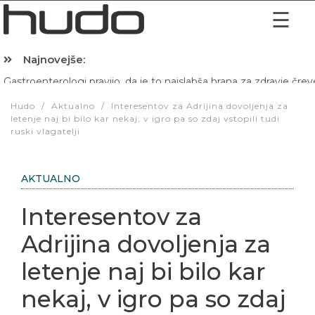
Najnovejše:
Hibernacijska dieta: Zakaj je pred spanjem dobro pojesti žlico 
Hudo
/
Aktualno
/
Interesentov za Adrijina dovoljenja za
letenje naj bi bilo kar nekaj, v igro pa so zdaj vstopili tudi
ruski vlagatelji
AKTUALNO
Interesentov za
Adrijina dovoljenja za
letenje naj bi bilo kar
nekaj, v igro pa so zdaj