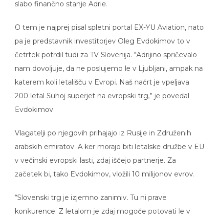
O tem je najprej pisal spletni portal EX-YU Aviation, nato
pa je predstavnik investitorjev Oleg Evdokimov to v
četrtek potrdil tudi za TV Slovenija. “Adrijino spričevalo
nam dovoljuje, da ne poslujemo le v Ljubljani, ampak na
katerem koli letališču v Evropi. Naš načrt je vpeljava
200 letal Suhoj superjet na evropski trg,” je povedal
Evdokimov.
Vlagatelji po njegovih prihajajo iz Rusije in Združenih
arabskih emiratov. A ker morajo biti letalske družbe v EU
v večinski evropski lasti, zdaj iščejo partnerje. Za
začetek bi, tako Evdokimov, vložili 10 milijonov evrov.
“Slovenski trg je izjemno zanimiv. Tu ni prave
konkurence. Z letalom je zdaj mogoče potovati le v
deset krajev, vozovnice pa so zelo drage,” je še povedal.