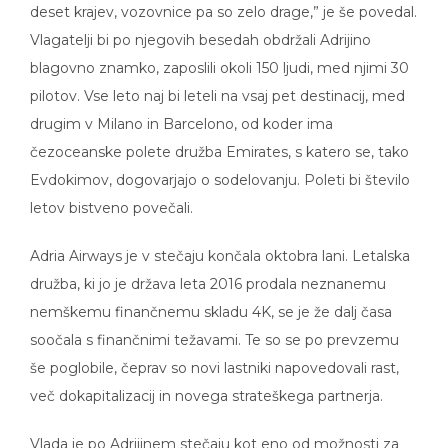
Vlagatelji bi po njegovih besedah obdržali Adrijino
blagovno znamko, zaposlili okoli 150 ljudi, med njimi 30
pilotov. Vse leto naj bi leteli na vsaj pet destinacij, med
drugim v Milano in Barcelono, od koder ima
čezoceanske polete družba Emirates, s katero se, tako
Evdokimov, dogovarjajo o sodelovanju. Poleti bi število
letov bistveno povečali.
Adria Airways je v stečaju končala oktobra lani. Letalska
družba, ki jo je država leta 2016 prodala neznanemu
nemškemu finančnemu skladu 4K, se je že dalj časa
soočala s finančnimi težavami. Te so se po prevzemu
še poglobile, čeprav so novi lastniki napovedovali rast,
več dokapitalizacij in novega strateškega partnerja.
Vlada je po Adrijinem stečaju kot eno od možnosti za