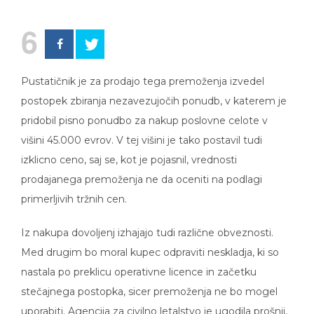
6
Pustatičnik je za prodajo tega premoženja izvedel
postopek zbiranja nezavezujočih ponudb, v katerem je
pridobil pisno ponudbo za nakup poslovne celote v
višini 45.000 evrov. V tej višini je tako postavil tudi
izklicno ceno, saj se, kot je pojasnil, vrednosti
prodajanega premoženja ne da oceniti na podlagi
primerljivih tržnih cen.
Iz nakupa dovoljenj izhajajo tudi različne obveznosti.
Med drugim bo moral kupec odpraviti neskladja, ki so
nastala po preklicu operativne licence in začetku
stečajnega postopka, sicer premoženja ne bo mogel
uporabiti. Agencija za civilno letalstvo je ugodila prošnji,