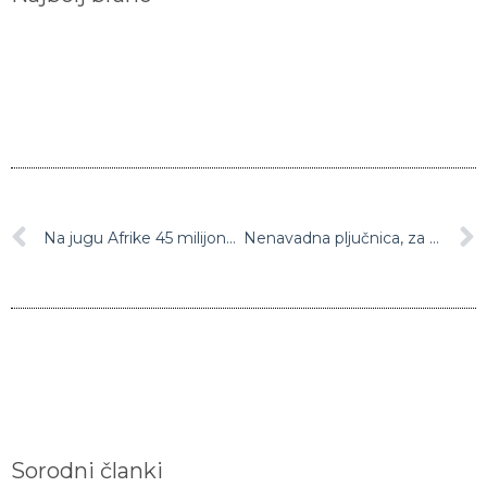
Na jugu Afrike 45 milijonom ljudi grozi lakota: “Kriza s hrano je največja doslej in kaže, da se bo še poslabšala”
Nenavadna pljučnica, za katero je na Kitajskem zbolelo že 41 ljudi, terjala drugo smrtno žrtev
Sorodni članki