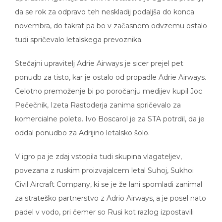
da se rok za odpravo teh neskladij podaljša do konca
novembra, do takrat pa bo v začasnem odvzemu ostalo
tudi spričevalo letalskega prevoznika.
Stečajni upravitelj Adrie Airways je sicer prejel pet
ponudb za tisto, kar je ostalo od propadle Adrie Airways.
Celotno premoženje bi po poročanju medijev kupil Joc
Pečečnik, Izeta Rastoderja zanima spričevalo za
komercialne polete. Ivo Boscarol je za STA potrdil, da je
oddal ponudbo za Adrijino letalsko šolo.
V igro pa je zdaj vstopila tudi skupina vlagateljev,
povezana z ruskim proizvajalcem letal Suhoj, Sukhoi
Civil Aircraft Company, ki se je že lani spomladi zanimal
za strateško partnerstvo z Adrio Airways, a je posel nato
padel v vodo, pri čemer so Rusi kot razlog izpostavili
slabo finančno stanje Adrie.