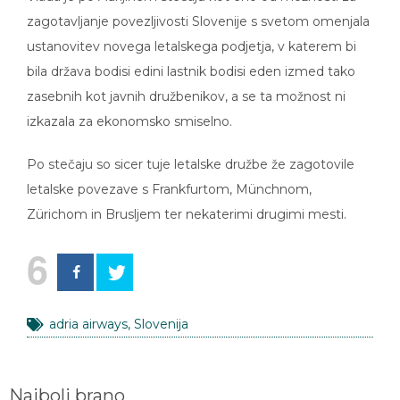
zagotavljanje povezljivosti Slovenije s svetom omenjala
ustanovitev novega letalskega podjetja, v katerem bi
bila država bodisi edini lastnik bodisi eden izmed tako
zasebnih kot javnih družbenikov, a se ta možnost ni
izkazala za ekonomsko smiselno.
Po stečaju so sicer tuje letalske družbe že zagotovile
letalske povezave s Frankfurtom, Münchnom,
Zürichom in Brusljem ter nekaterimi drugimi mesti.
6
adria airways
,
Slovenija
Najbolj brano