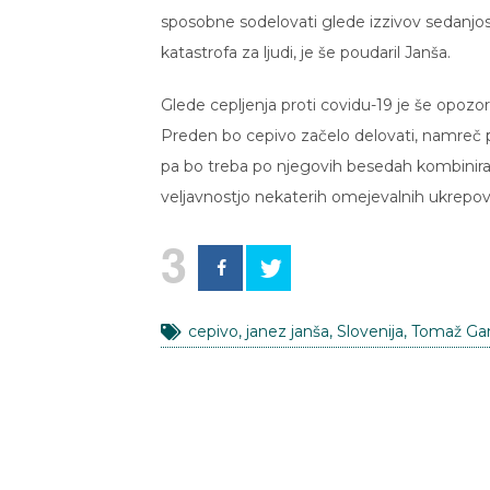
sposobne sodelovati glede izzivov sedanjosti
katastrofa za ljudi, je še poudaril Janša.
Glede cepljenja proti covidu-19 je še opozori
Preden bo cepivo začelo delovati, namreč 
pa bo treba po njegovih besedah kombinirat
veljavnostjo nekaterih omejevalnih ukrepov
3
cepivo
,
janez janša
,
Slovenija
,
Tomaž Ga