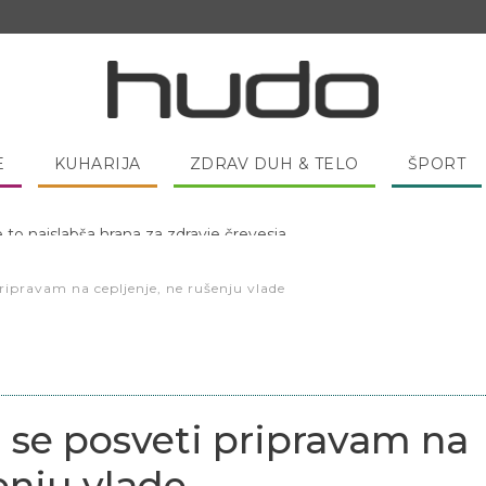
E
KUHARIJA
ZDRAV DUH & TELO
ŠPORT
 pred spanjem dobro pojesti žlico medu?
ripravam na cepljenje, ne rušenju vlade
j se posveti pripravam na
enju vlade