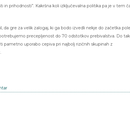
 in prihodnosti”. Kakršna koli izključevalna politika pa je v tem č
l, da gre za velik zalogaj, ki ga bodo izvedli nekje do začetka pole
potrebujemo precepljenost do 70 odstotkov prebivalstva. Do tak
i pametno uporabo cepiva pri najbolj rizičnih skupinah z
.
ntar