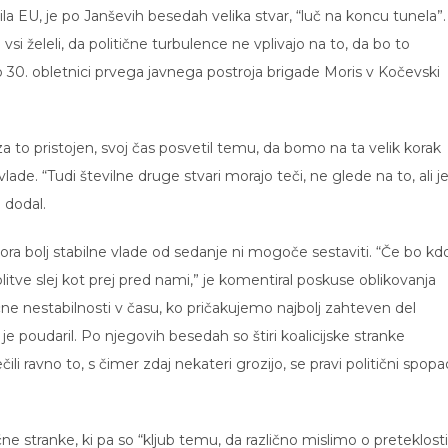
la EU, je po Janševih besedah velika stvar, “luč na koncu tunela”.
i vsi želeli, da politične turbulence ne vplivajo na to, da bo to
b 30. obletnici prvega javnega postroja brigade Moris v Kočevski
e za to pristojen, svoj čas posvetil temu, da bomo na ta velik korak
lade. “Tudi številne druge stvari morajo teči, ne glede na to, ali j
e dodal.
ora bolj stabilne vlade od sedanje ni mogoče sestaviti. “Če bo kd
itve slej kot prej pred nami,” je komentiral poskuse oblikovanja
ične nestabilnosti v času, ko pričakujemo najbolj zahteven del
je poudaril. Po njegovih besedah so štiri koalicijske stranke
čili ravno to, s čimer zdaj nekateri grozijo, se pravi politični spopa
ne stranke, ki pa so “kljub temu, da različno mislimo o preteklosti