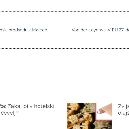
oski predsednik Macron
Von der Leynova: V EU 27. d
a: Zakaj bi v hotelski
Zvij
 čevelj?
olaj