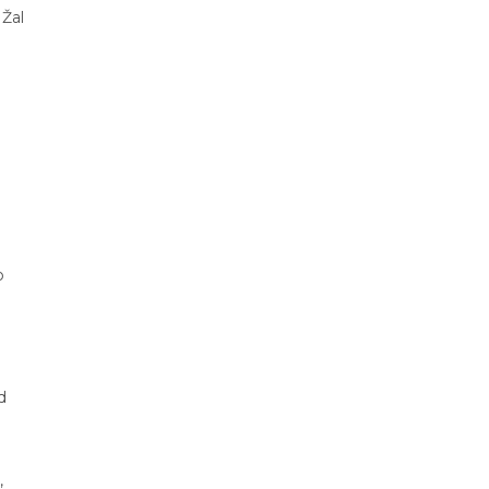
 Žal
e
o
d
,