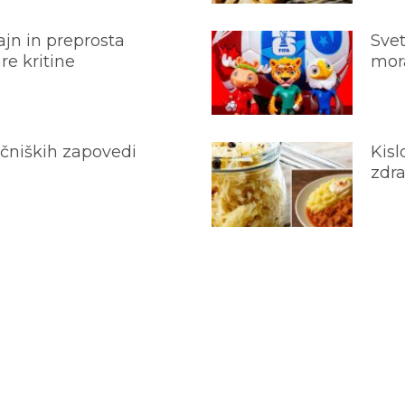
jn in preprosta
Svet
e kritine
mora
ečniških zapovedi
Kisl
zdra