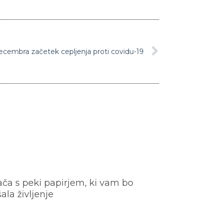
ecembra začetek cepljenja proti covidu-19
ača s peki papirjem, ki vam bo
šala življenje