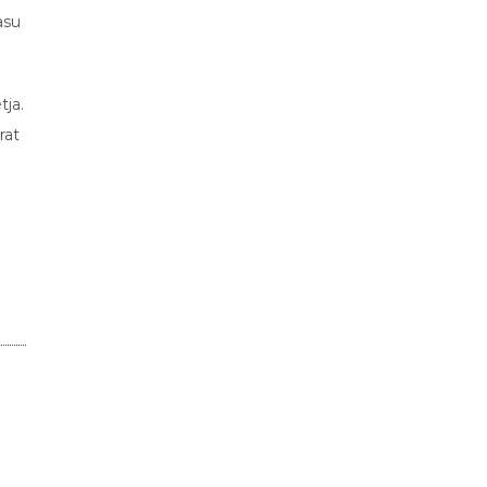
asu
tja.
rat