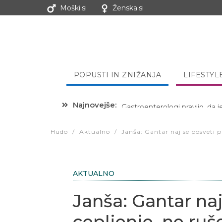
Moški.si
Ženska.si
POPUSTI IN ZNIŽANJA
LIFESTYL
Najnovejše:
Hibernacijska dieta: Zakaj je
Hudo
/
Aktualno
/
Janša: Gantar naj se posveti p
AKTUALNO
Janša: Gantar na
cepljenje, ne ruš