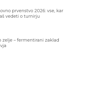
ovno prvenstvo 2026: vse, kar
š vedeti o turnirju
o zelje – fermentirani zaklad
vja