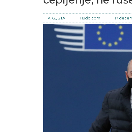
A. G., STA
Hudo.com
17 decem