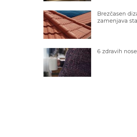
Brezčasen diza
zamenjava star
6 zdravih nos