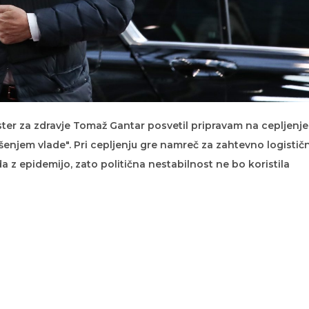
ister za zdravje Tomaž Gantar posvetil pripravam na cepljenje
ušenjem vlade". Pri cepljenju gre namreč za zahtevno logistič
a z epidemijo, zato politična nestabilnost ne bo koristila