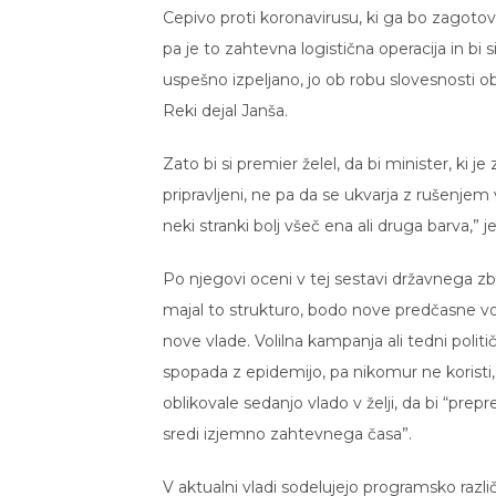
Cepivo proti koronavirusu, ki ga bo zagotovi
pa je to zahtevna logistična operacija in bi s
uspešno izpeljano, jo ob robu slovesnosti o
Reki dejal Janša.
Zato bi si premier želel, da bi minister, ki j
pripravljeni, ne pa da se ukvarja z rušenjem v
neki stranki bolj všeč ena ali druga barva,” j
Po njegovi oceni v tej sestavi državnega zb
majal to strukturo, bodo nove predčasne vol
nove vlade. Volilna kampanja ali tedni polit
spopada z epidemijo, pa nikomur ne koristi, 
oblikovale sedanjo vlado v želji, da bi “prepre
sredi izjemno zahtevnega časa”.
V aktualni vladi sodelujejo programsko različ