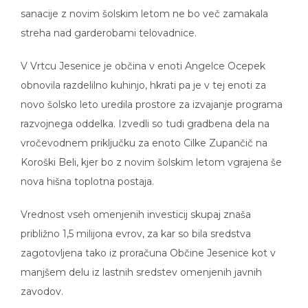
sanacije z novim šolskim letom ne bo več zamakala
streha nad garderobami telovadnice.
V Vrtcu Jesenice je občina v enoti Angelce Ocepek
obnovila razdelilno kuhinjo, hkrati pa je v tej enoti za
novo šolsko leto uredila prostore za izvajanje programa
razvojnega oddelka. Izvedli so tudi gradbena dela na
vročevodnem priključku za enoto Cilke Zupančič na
Koroški Beli, kjer bo z novim šolskim letom vgrajena še
nova hišna toplotna postaja.
Vrednost vseh omenjenih investicij skupaj znaša
približno 1,5 milijona evrov, za kar so bila sredstva
zagotovljena tako iz proračuna Občine Jesenice kot v
manjšem delu iz lastnih sredstev omenjenih javnih
zavodov.