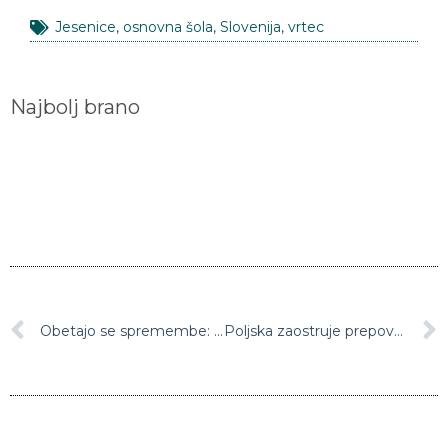
Jesenice
,
osnovna šola
,
Slovenija
,
vrtec
Najbolj brano
Obetajo se spremembe: Novice na Facebooku bodo na posebni medijski podstrani urejali novinarji in ne več umetna inteligenca
Poljska zaostruje prepoved brezplačnih plastičnih vrečk