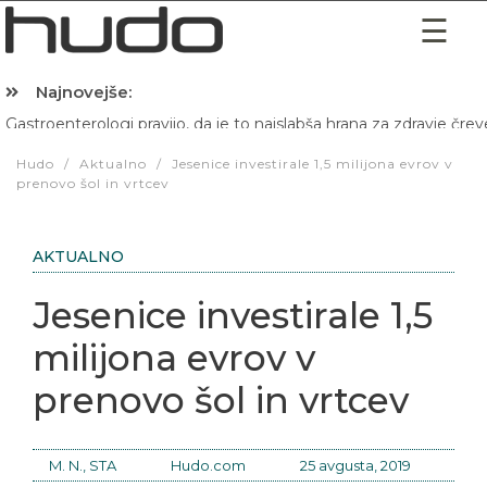
Najnovejše:
Gastroenterologi pravijo, da je to najslabša hrana za zdravje črev
Hibernacijska dieta: Zakaj je pred spanjem dobro pojesti žlico 
Hudo
/
Aktualno
/
Jesenice investirale 1,5 milijona evrov v
prenovo šol in vrtcev
AKTUALNO
Jesenice investirale 1,5
milijona evrov v
prenovo šol in vrtcev
M. N., STA
Hudo.com
25 avgusta, 2019