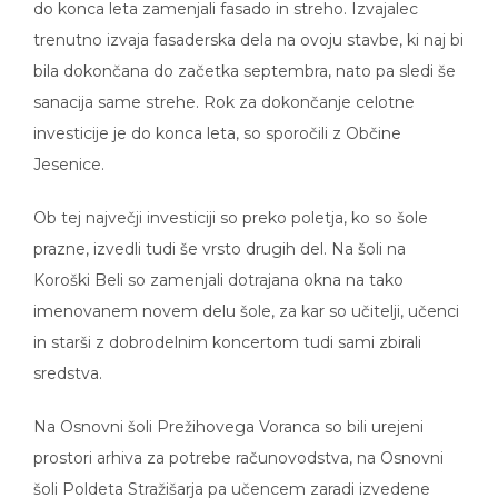
do konca leta zamenjali fasado in streho. Izvajalec
trenutno izvaja fasaderska dela na ovoju stavbe, ki naj bi
bila dokončana do začetka septembra, nato pa sledi še
sanacija same strehe. Rok za dokončanje celotne
investicije je do konca leta, so sporočili z Občine
Jesenice.
Ob tej največji investiciji so preko poletja, ko so šole
prazne, izvedli tudi še vrsto drugih del. Na šoli na
Koroški Beli so zamenjali dotrajana okna na tako
imenovanem novem delu šole, za kar so učitelji, učenci
in starši z dobrodelnim koncertom tudi sami zbirali
sredstva.
Na Osnovni šoli Prežihovega Voranca so bili urejeni
prostori arhiva za potrebe računovodstva, na Osnovni
šoli Poldeta Stražišarja pa učencem zaradi izvedene