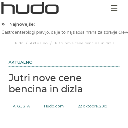
Najnovejše:
Gastroenterologi pravijo, da je to najslabša hrana za zdravje črev
Hibernacijska dieta: Zakaj je pred spanjem dobro pojesti žlico 
Hudo
/
Aktualno
/
Jutri nove cene bencina in dizla
AKTUALNO
Jutri nove cene
bencina in dizla
A. G., STA
Hudo.com
22 oktobra, 2019