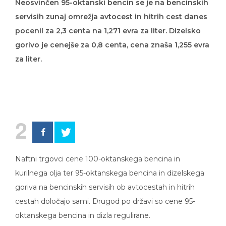
Neosvinčen 95-oktanski bencin se je na bencinskih
servisih zunaj omrežja avtocest in hitrih cest danes
pocenil za 2,3 centa na 1,271 evra za liter. Dizelsko
gorivo je cenejše za 0,8 centa, cena znaša 1,255 evra
za liter.
2
Naftni trgovci cene 100-oktanskega bencina in
kurilnega olja ter 95-oktanskega bencina in dizelskega
goriva na bencinskih servisih ob avtocestah in hitrih
cestah določajo sami. Drugod po državi so cene 95-
oktanskega bencina in dizla regulirane.