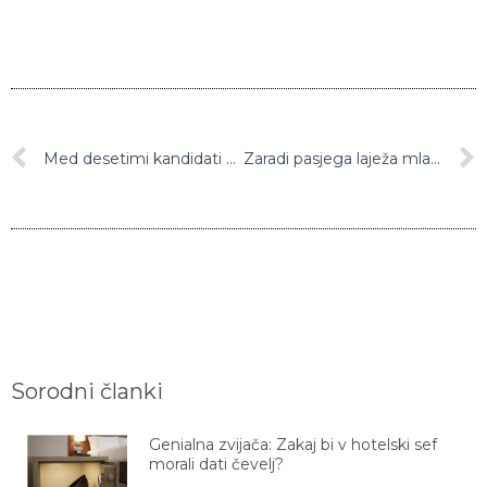
Med desetimi kandidati za najboljšega vratarja na svetu, kar dva Slovenca, Oblak in Handanović
Zaradi pasjega laježa mladoletnik brutalno umoril 26-letnika
Sorodni članki
Genialna zvijača: Zakaj bi v hotelski sef
morali dati čevelj?