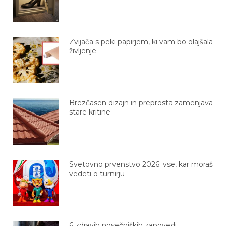
Zvijača s peki papirjem, ki vam bo olajšala
življenje
Brezčasen dizajn in preprosta zamenjava
stare kritine
Svetovno prvenstvo 2026: vse, kar moraš
vedeti o turnirju
6 zdravih nosečniških zapovedi