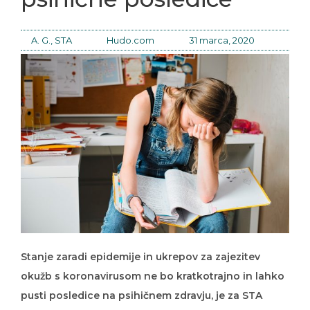
A. G., STA
Hudo.com
31 marca, 2020
Stanje zaradi epidemije in ukrepov za zajezitev
okužb s koronavirusom ne bo kratkotrajno in lahko
pusti posledice na psihičnem zdravju, je za STA
izpostavil klinični psiholog in direktor ljubljanske