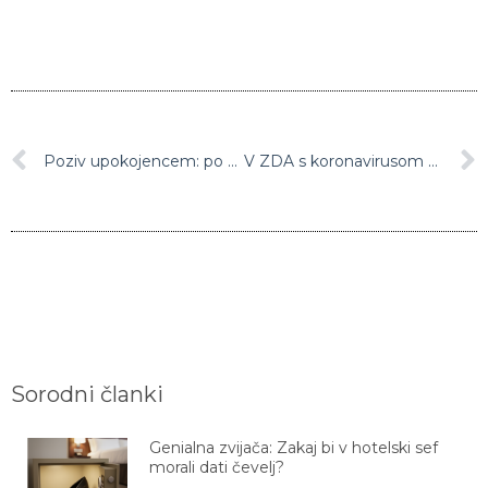
Poziv upokojencem: po pokojnine ne hodite v poslovalnice
V ZDA s koronavirusom okuženih več kot 164.000 ljudi, mrtvih več kot 3000
Sorodni članki
Genialna zvijača: Zakaj bi v hotelski sef
morali dati čevelj?