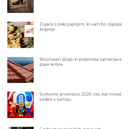
Zvijača s peki papirjem, ki vam bo olajšala
življenje
Brezčasen dizajn in preprosta zamenjava
stare kritine
Svetovno prvenstvo 2026: vse, kar moraš
vedeti o turnirju
6 zdravih nosečniških zapovedi