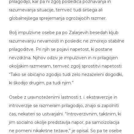
razumevanja situacije, temveč tudi širšega ali
globalnejšega sprejemanja ogrožajočih razmer.
Bolj impulzivne osebe pa po Zalarjevih besedah kljub
razumevanju nevarnosti in posledic ne zmorejo stabilne
prilagoditve. Pri njih se pojavi napetost, ki postane
nevzdržna. Njihov odziv je impulziven in ni prilagojen
okoljskim razmeram, temveč zgolj sprostitvi napetosti:
“Tako se običajno zgodijo tudi zelo nezaželeni dogodki,
ki škodijo drugim, pa tudi njim.”
Osebe z uravnoteženimi lastnosti t. i. ekstraverzije in
introverzije se razmeram prilagodijo, znajo si zapolniti
čas, nekateri so ustvarjalni. “Introverzivnim, takšnim, ki
jim socialno okolje predstavlja napor, pa samoizolacija
ne pomeni nikakršne težave,” je opisal. So pa te osebe