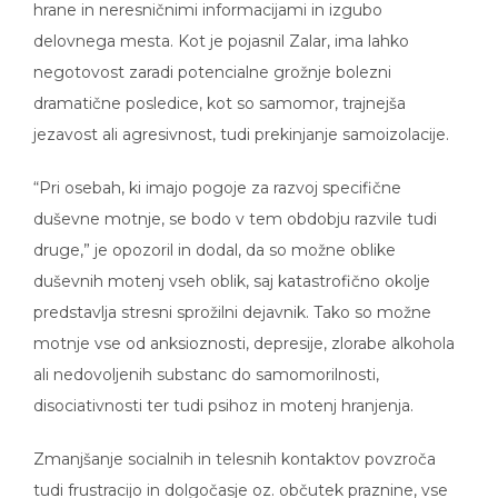
delovnega mesta. Kot je pojasnil Zalar, ima lahko
negotovost zaradi potencialne grožnje bolezni
dramatične posledice, kot so samomor, trajnejša
jezavost ali agresivnost, tudi prekinjanje samoizolacije.
“Pri osebah, ki imajo pogoje za razvoj specifične
duševne motnje, se bodo v tem obdobju razvile tudi
druge,” je opozoril in dodal, da so možne oblike
duševnih motenj vseh oblik, saj katastrofično okolje
predstavlja stresni sprožilni dejavnik. Tako so možne
motnje vse od anksioznosti, depresije, zlorabe alkohola
ali nedovoljenih substanc do samomorilnosti,
disociativnosti ter tudi psihoz in motenj hranjenja.
Zmanjšanje socialnih in telesnih kontaktov povzroča
tudi frustracijo in dolgočasje oz. občutek praznine, vse