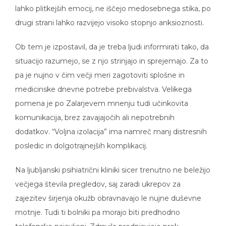
lahko plitkejših emocij, ne iščejo medosebnega stika, po
drugi strani lahko razvijejo visoko stopnjo anksioznosti.
Ob tem je izpostavil, da je treba ljudi informirati tako, da
situacijo razumejo, se z njo strinjajo in sprejemajo. Za to
pa je nujno v čim večji meri zagotoviti splošne in
medicinske dnevne potrebe prebivalstva. Velikega
pomena je po Zalarjevem mnenju tudi učinkovita
komunikacija, brez zavajajočih ali nepotrebnih
dodatkov. “Voljna izolacija” ima namreč manj distresnih
posledic in dolgotrajnejših komplikacij.
Na ljubljanski psihiatrični kliniki sicer trenutno ne beležijo
večjega števila pregledov, saj zaradi ukrepov za
zajezitev širjenja okužb obravnavajo le nujne duševne
motnje. Tudi ti bolniki pa morajo biti predhodno
telefonsko najavljeni. Zdravila predpisujejo prek