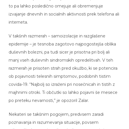
to pa lahko posledično omejuje ali obremenjuje
izvajanje dnevnih in socialnih aktivnosti prek telefona ali
interneta.
V takšnih razmerah – samoizolacije in razglašene
epidemije – je tesnoba zagotovo najpogostejša oblika
duševnih bolezni, pa tudi sicer je prisotna pri bolj ali
manj vseh duševnih sindromskih opredelitvah. V teh
razmerah je prisoten strah pred okužbo, ki se potencira
ob pojavnosti telesnih simptomov, podobnih tistim
covida-19. “Najbolj so izraženi pri nosečnicah in tistih z
majhnimi otroki. Ti občutki so lahko pojavni še mesece
po preteku nevarnosti,” je opozoril Zalar.
Nekateri se takšnim pogojem, predvsem zaradi
poznavanja in razumevanja situacije, povsem
prilagodijo, kar pa ni zgolj posledica poznavanja in