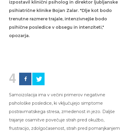
psihiatrične klinike Bojan Zalar. "Dlje kot bodo
trenutne razmere trajale, intenzivnejše bodo
psihične posledice v obsegu in intenziteti,"
opozarja.
4
Samoizolacija ima v večini primerov negativne
psihološke posledice, ki vključujejo simptome
postravmatskega stresa, zmedenost in jezo. Daljše
trajanje osamitve povečuje strah pred okužbo,
frustracijo, zdolgočasenost, strah pred pomanjkanjem
hrane in neresničnimi informacijami in izgubo