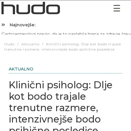
Najnovejše:
Hibernacijska dieta: Zakaj je pred spanjem dobro pojesti žlico 
Hudo
/
Aktualno
/
Klinični psiholog: Dlje kot bodo trajale
trenutne razmere, intenzivnejše bodo psihične posledice
AKTUALNO
Klinični psiholog: Dlje
kot bodo trajale
trenutne razmere,
intenzivnejše bodo
psihične posledice