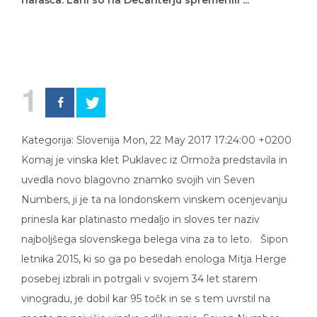
narašča. Lani so na Decanterju spremenili ...
1
Kategorija: Slovenija Mon, 22 May 2017 17:24:00 +0200
Komaj je vinska klet Puklavec iz Ormoža predstavila in
uvedla novo blagovno znamko svojih vin Seven
Numbers, ji je ta na londonskem vinskem ocenjevanju
prinesla kar platinasto medaljo in sloves ter naziv
najboljšega slovenskega belega vina za to leto. Šipon
letnika 2015, ki so ga po besedah enologa Mitja Herge
posebej izbrali in potrgali v svojem 34 let starem
vinogradu, je dobil kar 95 točk in se s tem uvrstil na