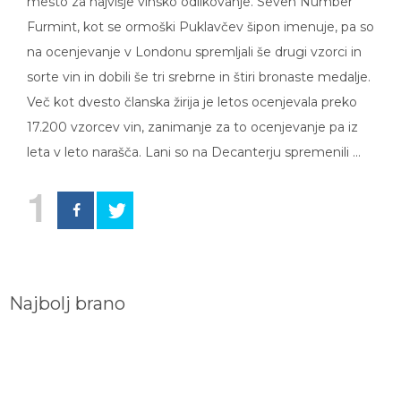
mesto za najvišje vinsko odlikovanje. Seven Number
Furmint, kot se ormoški Puklavčev šipon imenuje, pa so
na ocenjevanje v Londonu spremljali še drugi vzorci in
sorte vin in dobili še tri srebrne in štiri bronaste medalje.
Več kot dvesto članska žirija je letos ocenjevala preko
17.200 vzorcev vin, zanimanje za to ocenjevanje pa iz
leta v leto narašča. Lani so na Decanterju spremenili …
1
Najbolj brano