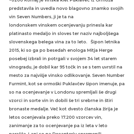
+0200 Komaj je vinska klet Puklavec iz Ormoža
predstavila in uvedla novo blagovno znamko svojih
vin Seven Numbers, ji je ta na
londonskem vinskem ocenjevanju prinesla kar
platinasto medaljo in sloves ter naziv najboljšega
slovenskega belega vina za to leto. Šipon letnika
2015, ki so ga po besedah enologa Mitja Herge
posebej izbrali in potrgali v svojem 34 let starem
vinogradu, je dobil kar 95 točk in se s tem uvrstil na
mesto za najvišje vinsko odlikovanje. Seven Number
Furmint, kot se ormoški Puklavčev šipon imenuje, pa
so na ocenjevanje v Londonu spremljali še drugi
vzorci in sorte vin in dobili še tri srebrne in štiri
bronaste medalje. Več kot dvesto članska žirija je
letos ocenjevala preko 17.200 vzorcev vin,
zanimanje za to ocenjevanje pa iz leta v leto