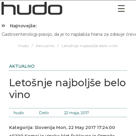
Najnovejše:
Gastroenterologi pravijo, da je to najslabša hrana za zdravje črev
Hibernacijska dieta: Zakaj je pred spanjem dobro pojesti žlico 
Hudo
/
Aktualno
/
Letošnje najboljše belo vino
AKTUALNO
Letošnje najboljše belo
vino
hudo
Delo
22 maja, 2017
Kategorija: Slovenija Mon, 22 May 2017 17:24:00