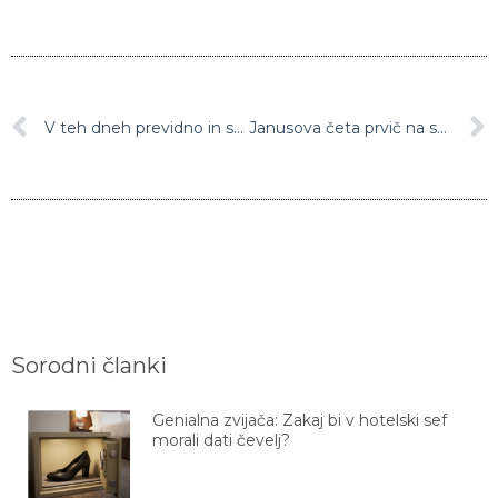
V teh dneh previdno in strpno na cestah med Avstrijo in Hrvaško
Janusova četa prvič na skakalnico šele prihodnji teden (FOTO)
Sorodni članki
Genialna zvijača: Zakaj bi v hotelski sef
morali dati čevelj?