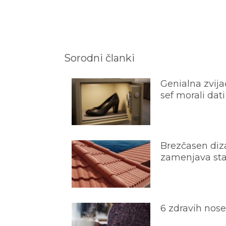
Sorodni članki
Genialna zvijač
sef morali dati
Brezčasen diza
zamenjava star
6 zdravih nos