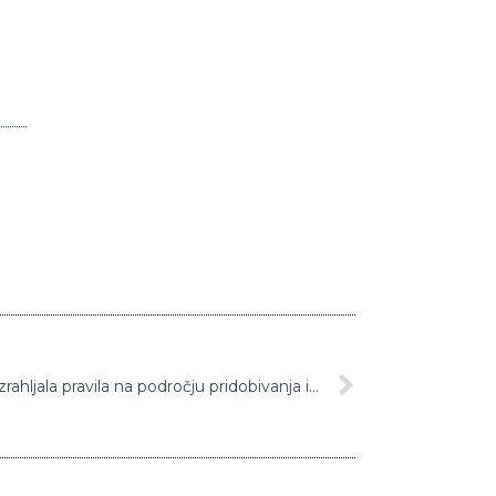
Evopska komisija podaljšala in razrahljala pravila na področju pridobivanja in zagotavljanja državnih pomoči v EU