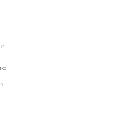
 in
tako
ih