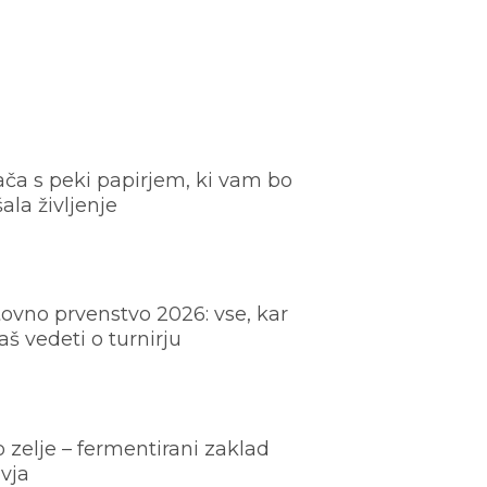
ača s peki papirjem, ki vam bo
šala življenje
ovno prvenstvo 2026: vse, kar
š vedeti o turnirju
o zelje – fermentirani zaklad
vja