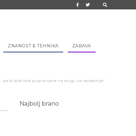
ZNANOST & TEHNIKA
ZABAVA
, da bi bile šole pripravljene na drugi val epidemije”
Najbolj brano