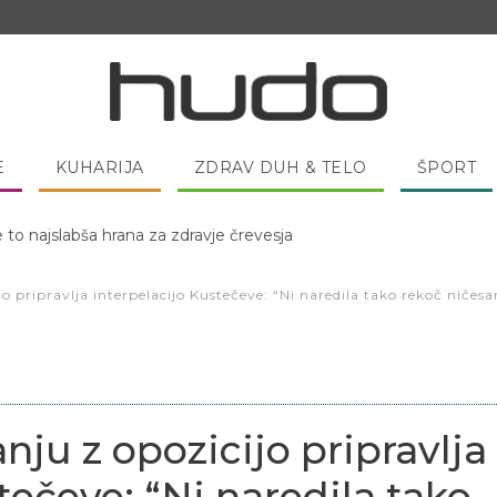
E
KUHARIJA
ZDRAV DUH & TELO
ŠPORT
 pred spanjem dobro pojesti žlico medu?
o pripravlja interpelacijo Kustečeve: “Ni naredila tako rekoč ničesar
nju z opozicijo pripravlja
tečeve: “Ni naredila tako