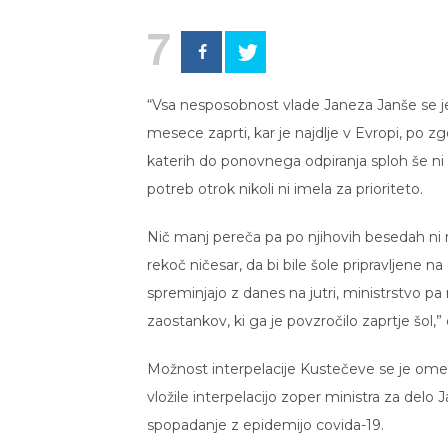
7
“Vsa nesposobnost vlade Janeza Janše se je 
mesece zaprti, kar je najdlje v Evropi, po zgo
katerih do ponovnega odpiranja sploh še ni pr
potreb otrok nikoli ni imela za prioriteto.
Nič manj pereča pa po njihovih besedah ni 
rekoč ničesar, da bi bile šole pripravljene n
spreminjajo z danes na jutri, ministrstvo p
zaostankov, ki ga je povzročilo zaprtje šol,” 
Možnost interpelacije Kustečeve se je omen
vložile interpelacijo zoper ministra za del
spopadanje z epidemijo covida-19.