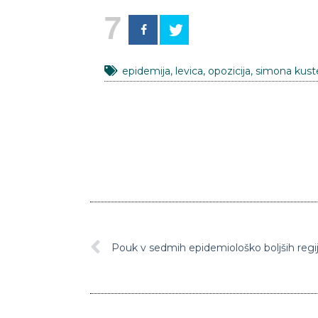
7
epidemija
,
levica
,
opozicija
,
simona kust