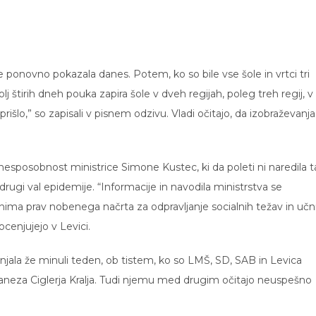
ponovno pokazala danes. Potem, ko so bile vse šole in vrtci tri
lj štirih dneh pouka zapira šole v dveh regijah, poleg treh regij, v
išlo,” so zapisali v pisnem odzivu. Vladi očitajo, da izobraževanja
nesposobnost ministrice Simone Kustec, ki da poleti ni naredila 
a drugi val epidemije. “Informacije in navodila ministrstva se
a nima prav nobenega načrta za odpravljanje socialnih težav in učn
ocenjujejo v Levici.
jala že minuli teden, ob tistem, ko so LMŠ, SD, SAB in Levica
o Janeza Ciglerja Kralja. Tudi njemu med drugim očitajo neuspešno