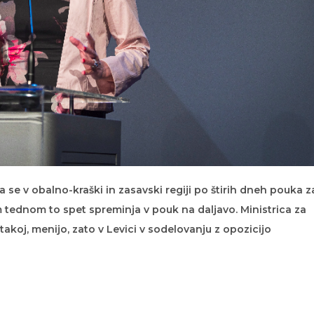
da se v obalno-kraški in zasavski regiji po štirih dneh pouka z
im tednom to spet spreminja v pouk na daljavo. Ministrica za
akoj, menijo, zato v Levici v sodelovanju z opozicijo