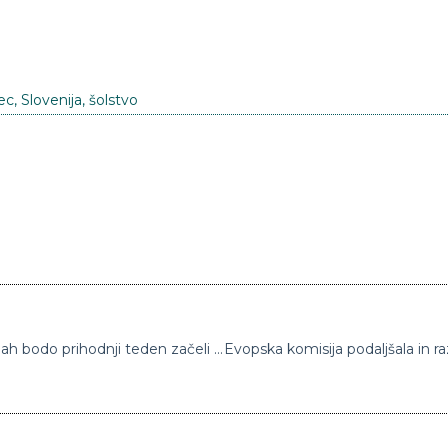
ec
,
Slovenija
,
šolstvo
Pouk v sedmih epidemiološko boljših regijah bodo prihodnji teden začeli v torek, v ponedeljek še testiranje učiteljev in pouk na daljavo