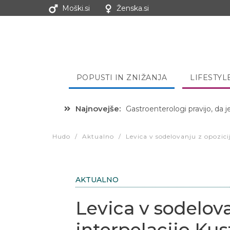
Moški.si
Ženska.si
POPUSTI IN ZNIŽANJA
LIFESTYL
Najnovejše:
Hibernacijska dieta: Zakaj je
Hudo
/
Aktualno
/
Levica v sodelovanju z opozicij
AKTUALNO
Levica v sodelova
interpelacijo Kus