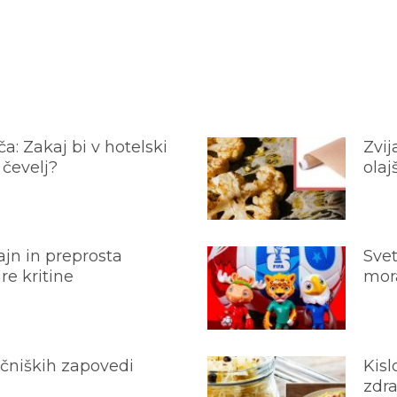
a: Zakaj bi v hotelski
Zvij
 čevelj?
olaj
jn in preprosta
Svet
e kritine
mora
ečniških zapovedi
Kisl
zdra